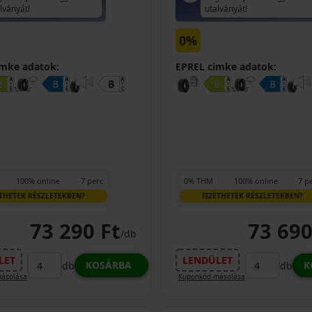
lványát!
utalványát!
0%
imke adatok:
EPREL cimke adatok:
100% online
7 perc
0% THM
100% online
7 p
ETHETEK RÉSZLETEKBEN?
FIZETHETEK RÉSZLETEKBEN?
73 290 Ft
73 690
/db
LET
LENDÜLET
KOSÁRBA
K
db
db
ásolása
Kuponkód másolása