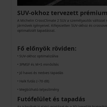
SUV-okhoz tervezett prémiu
A Michelin CrossClimate 2 SUV a személyautós változat 
járművek igényeivel. Kifejezetten SUV-okhoz és crossover
optimalizált tapadással.
Fő előnyök röviden:
• SUV-okhoz optimalizálva
• 3PMSF és M+S minősítés
• Jó havas és nedves tapadás
• Halk futás (~70 dB)
• Megbízható teljesítmény
Futófelület és tapadás
Az irányított V-alakú mintázat és a 3D lamellák biztosítjá