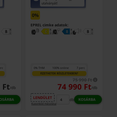
utalványát!
0%
EPREL cimke adatok:
erc
0% THM
100% online
7 perc
FIZETHETEK RÉSZLETEKBEN?
75 990 Ft
 Ft
74 990 Ft
/db
/db
LENDÜLET
OSÁRBA
KOSÁRBA
db
Kuponkód másolása