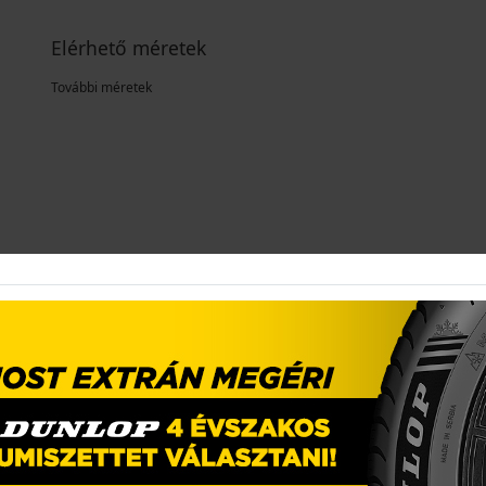
Elérhető méretek
További méretek
0 értékelés