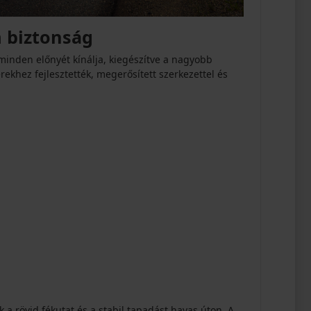
m biztonság
minden előnyét kínálja, kiegészítve a nagyobb
ekhez fejlesztették, megerősített szerkezettel és
k a rövid fékutat és a stabil tapadást havas úton. A