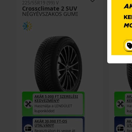
225/55R19 (99) V
265/65R
Crossclimate 2 SUV
Cross
NÉGYÉVSZAKOS GUMI
NÉGYÉ
AKÁR 5.000 FT SZERELÉSI
AK
KEDVEZMÉNY!
KE
Használja a LENDÜLET
Ha
kuponkódot!
ku
AKÁR 30.000 FT-OS
AK
UTALVÁNY!
UT
Regisztráljon és vegye át
Reg