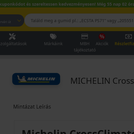
kuponkódot és szereltessen kedvezményesen! Még 55 nap 02 óra
pest, Fehérvári út
zolgáltatások
Márkáink
MBH
Akciók
Részletfi
tájékoztató
MICHELIN Cross
Mintázat Leírás
Michelin CrossClimat