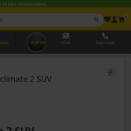
 33 perc 43 másodperc.
0
AJÁNDÉKUTALVÁNY
zetés
Hírek
Kapcsolat
climate 2 SUV
e 2 SUV