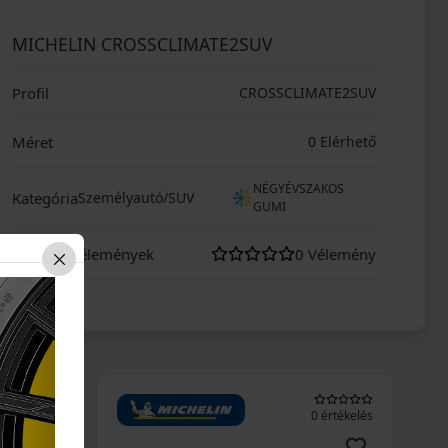
MICHELIN CROSSCLIMATE2SUV
Profil
CROSSCLIMATE2SUV
Méret
0 Elérhető
NÉGYÉVSZAKOS
Kategória
Személyautó/SUV
GUMI
Vásárlói vélemények
0 Vélemény
0 értékelés
0 értékelés