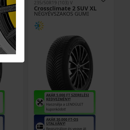
235/50R19 (103) V
XL
Crossclimate 2 SUV XL
NÉGYÉVSZAKOS GUMI
AKÁR 5.000 FT SZERELÉSI
KEDVEZMÉNY!
Használja a LENDÜLET
kuponkódot!
AKÁR 30.000 FT-OS
UTALVÁNY!
Regisztráljon és vegye át