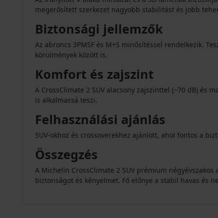
megerősített szerkezet nagyobb stabilitást és jobb tehe
Biztonsági jellemzők
Az abroncs 3PMSF és M+S minősítéssel rendelkezik. Tesz
körülmények között is.
Komfort és zajszint
A CrossClimate 2 SUV alacsony zajszinttel (~70 dB) és 
is alkalmassá teszi.
Felhasználási ajánlás
SUV-okhoz és crossoverekhez ajánlott, ahol fontos a biz
Összegzés
A Michelin CrossClimate 2 SUV prémium négyévszakos 
biztonságot és kényelmet. Fő előnye a stabil havas és n