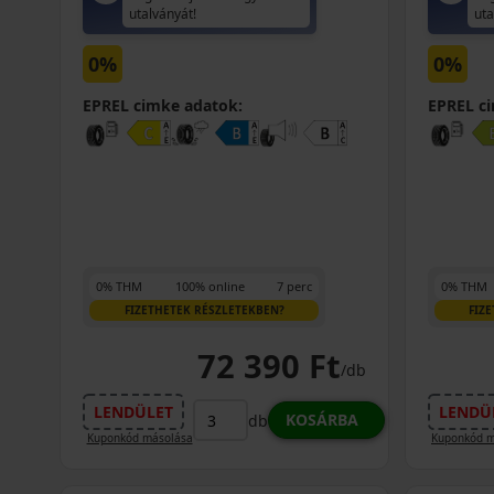
utalványát!
uta
0%
0%
EPREL cimke adatok:
EPREL c
0% THM
100% online
7 perc
0% THM
FIZETHETEK RÉSZLETEKBEN?
FIZ
72 390 Ft
/db
LENDÜLET
LENDÜ
KOSÁRBA
db
Kuponkód másolása
Kuponkód m