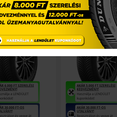
17 (112) H
255/55R19 (111) W
climate 2 SUV
Crossclimate 2 SUV 
VSZAKOS GUMI
NÉGYÉVSZAKOS GUMI
ÁR 6.000 FT SZERELÉSI
AKÁR 5.000 FT SZERELÉSI
DVEZMÉNY!
KEDVEZMÉNY!
sználja a LENDÜLET
Használja a LENDÜLET
ponkódot!
kuponkódot!
ÁR 30.000 FT-OS
AKÁR 30.000 FT-OS
ALVÁNY!
UTALVÁNY!
isztráljon és vegye át
Regisztráljon és vegye át