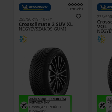
0 értékelés
235/50R
255/50R19 (107) Y
Cross
Crossclimate 2 SUV XL
VOL
NÉGYÉVSZAKOS GUMI
NÉGYÉ
AKÁR 5.000 FT SZERELÉSI
AK
KEDVEZMÉNY!
KE
Használja a LENDÜLET
Ha
kuponkódot!
ku