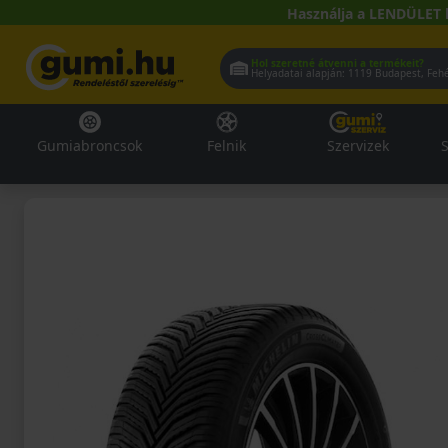
Használja a LENDÜLET 
Hol szeretné átvenni a termékeit?
Helyadatai alapján:
1119 Buda
Gumiabroncsok
Felnik
Szervizek
S