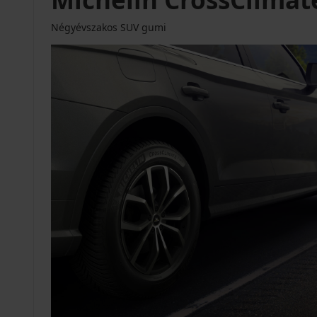
Négyévszakos SUV gumi