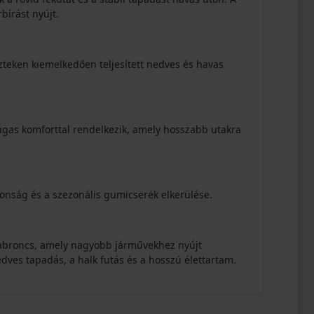
rbírást nyújt.
teken kiemelkedően teljesített nedves és havas
magas komforttal rendelkezik, amely hosszabb utakra
tonság és a szezonális gumicserék elkerülése.
abroncs, amely nagyobb járművekhez nyújt
edves tapadás, a halk futás és a hosszú élettartam.