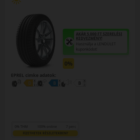
AKÁR 5.000 FT SZERELÉSI
KEDVEZMÉNY!
Használja a LENDÜLET
kuponkódot!
0%
EPREL cimke adatok:
0% THM
100% online
7 perc
FIZETHETEK RÉSZLETEKBEN?