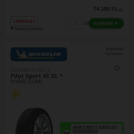
74 290 Ft
/db
LENDÜLET
KOSÁRBA
db
Kuponkód másolása
0 értékelés
245/45R19 (102) Y
Pilot Sport 4S XL *
NYÁRI GUMI
AKÁR 5.000 FT SZERELÉSI
KEDVEZMÉNY!