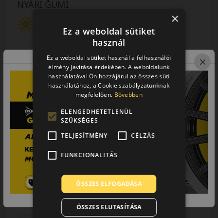
NYÁRI GUMI
×
Ez a weboldal sütiket
használ
Ez a weboldal sütiket használ a felhasználói
élmény javítása érdekében. A weboldalunk
használatával Ön hozzájárul az összes süti
AKÁR 5.000 FT SZERELÉSI
KEDVEZMÉNY!
használatához, a Cookie szabályzatunknak
Használja a LENDÜLET
megfelelően.
Bővebben
kuponkódot!
ELENGEDHETETLENÜL
SZÜKSÉGES
0%
TELJESÍTMÉNY
CÉLZÁS
EPREL cimke adatok:
FUNKCIONALITÁS
ÖSSZES ELFOGADÁSA
ÖSSZES ELUTASÍTÁSA