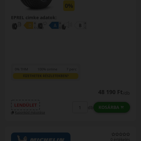
0%
EPREL cimke adatok:
0% THM
100% online
7 perc
FIZETHETEK RÉSZLETEKBEN?
48 190 Ft
/db
LENDÜLET
KOSÁRBA
db
Kuponkód másolása
0 értékelés