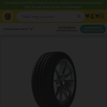
Használja a LENDÜLET kuponkódot és szereltessen kedvezményesen!
Még 55 nap 08 óra 39 perc 15 másodperc.
0
AUTÓSZERVIZ
GUMISZERVIZ
LEGKÖZELEBBI SZERVIZ
IDŐPONTFOGLALÁS
IDŐPONTFOGLALÁS