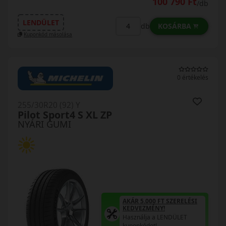
100 790 Ft
/db
LENDÜLET
KOSÁRBA
db
Kuponkód másolása
0 értékelés
255/30R20 (92) Y
Pilot Sport4 S XL ZP
NYÁRI GUMI
AKÁR 5.000 FT SZERELÉSI
KEDVEZMÉNY!
Használja a LENDÜLET
kuponkódot!