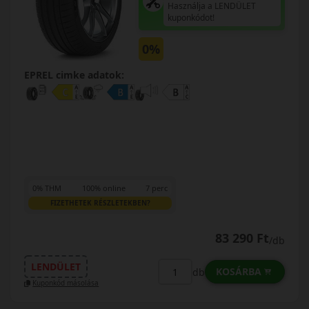
Használja a LENDÜLET
kuponkódot!
0%
EPREL cimke adatok:
0% THM
100% online
7 perc
FIZETHETEK RÉSZLETEKBEN?
83 290 Ft
/db
LENDÜLET
KOSÁRBA
db
Kuponkód másolása