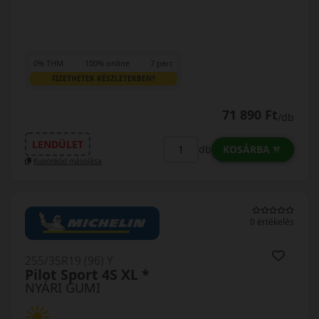
0% THM
100% online
7 perc
FIZETHETEK RÉSZLETEKBEN?
71 890 Ft
/db
LENDÜLET
KOSÁRBA
db
Kuponkód másolása
0 értékelés
255/35R19 (96) Y
Pilot Sport 4S XL *
NYÁRI GUMI