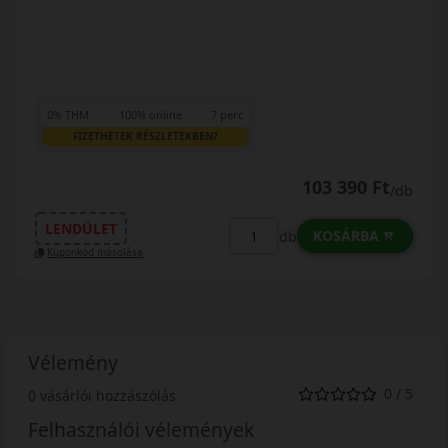
0% THM
100% online
7 perc
FIZETHETEK RÉSZLETEKBEN?
103 390 Ft
/db
LENDÜLET
KOSÁRBA
db
Kuponkód másolása
Vélemény
0 / 5
0 vásárlói hozzászólás
Felhasználói vélemények