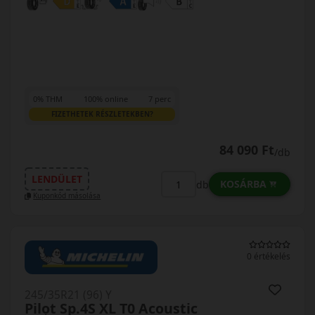
0% THM
100% online
7 perc
FIZETHETEK RÉSZLETEKBEN?
84 090 Ft
/db
LENDÜLET
KOSÁRBA
db
Kuponkód másolása
0 értékelés
245/35R21 (96) Y
Pilot Sp.4S XL T0 Acoustic