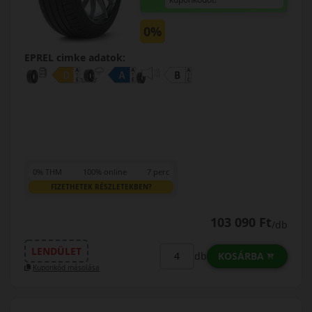
0%
EPREL cimke adatok:
0% THM
100% online
7 perc
FIZETHETEK RÉSZLETEKBEN?
103 090 Ft
/db
LENDÜLET
KOSÁRBA
db
Kuponkód másolása