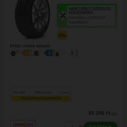
AKÁR 5.000 FT SZERELÉSI
KEDVEZMÉNY!
Használja a LENDÜLET
kuponkódot!
0%
EPREL cimke adatok:
0% THM
100% online
7 perc
FIZETHETEK RÉSZLETEKBEN?
85 290 Ft
/db
LENDÜLET
KOSÁRBA
db