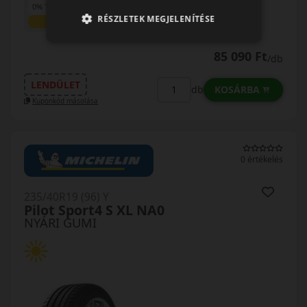
0% THM
100% online
7 perc
RÉSZLETEK MEGJELENÍTÉSE
FIZETHETEK RÉSZLETEKBEN?
85 090 Ft
/db
LENDÜLET
KOSÁRBA
db
Kuponkód másolása
0 értékelés
235/40R19 (96) Y
Pilot Sport4 S XL NA0
NYÁRI GUMI