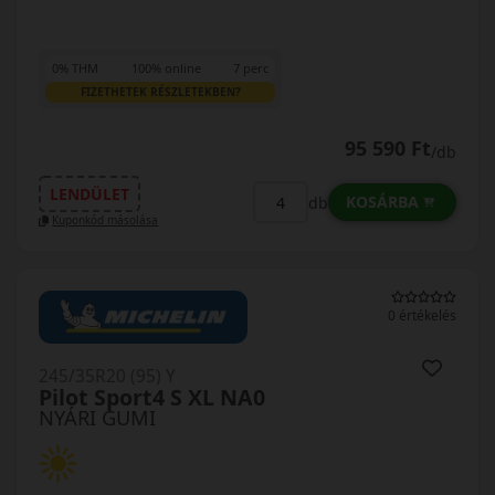
0% THM
100% online
7 perc
FIZETHETEK RÉSZLETEKBEN?
95 590 Ft
/db
LENDÜLET
KOSÁRBA
db
Kuponkód másolása
0 értékelés
245/35R20 (95) Y
Pilot Sport4 S XL NA0
NYÁRI GUMI