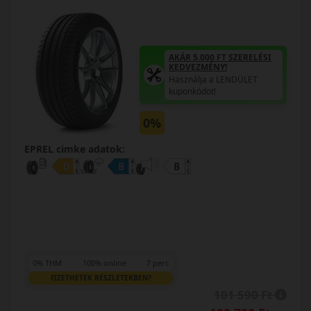
AKÁR 5.000 FT SZERELÉSI
KEDVEZMÉNY!
Használja a LENDÜLET
kuponkódot!
0%
EPREL cimke adatok:
0% THM
100% online
7 perc
FIZETHETEK RÉSZLETEKBEN?
101 590 Ft