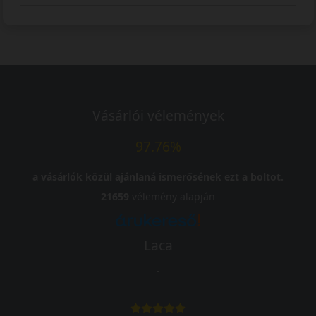
Vásárlói vélemények
97.76%
a vásárlók közül ajánlaná ismerősének ezt a boltot.
21659
vélemény alapján
Laca
-