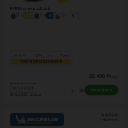
EPREL cimke adatok:
0% THM
100% online
7 perc
FIZETHETEK RÉSZLETEKBEN?
85 490 Ft
/db
LENDÜLET
KOSÁRBA
db
Kuponkód másolása
0 értékelés