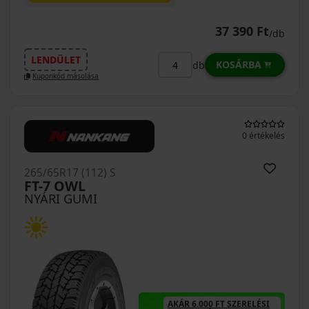
37 390 Ft
/db
LENDÜLET
KOSÁRBA
db
Kuponkód másolása
0 értékelés
265/65R17 (112) S
FT-7 OWL
NYÁRI GUMI
AKÁR 6.000 FT SZERELÉSI