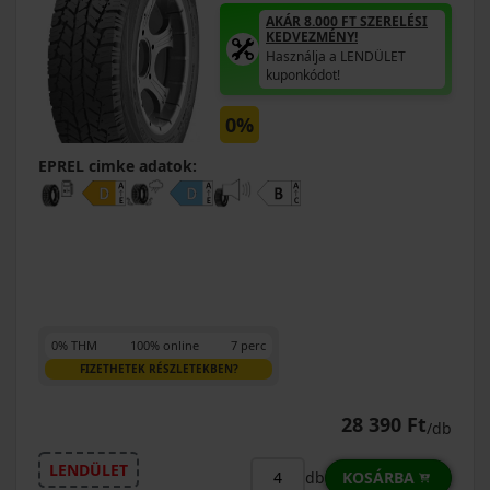
AKÁR 8.000 FT SZERELÉSI
KEDVEZMÉNY!
Használja a LENDÜLET
kuponkódot!
0%
EPREL cimke adatok:
0% THM
100% online
7 perc
FIZETHETEK RÉSZLETEKBEN?
28 390 Ft
/db
LENDÜLET
KOSÁRBA
db