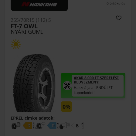
0 értékelés
255/70R15 (112) S
FT-7 OWL
NYÁRI GUMI
AKÁR 8.000 FT SZERELÉSI
KEDVEZMÉNY!
Használja a LENDÜLET
kuponkódot!
0%
EPREL cimke adatok: