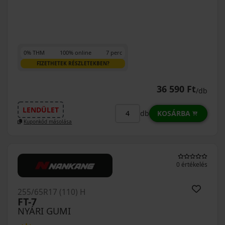
0% THM
100% online
7 perc
FIZETHETEK RÉSZLETEKBEN?
36 590 Ft
/db
LENDÜLET
KOSÁRBA
db
Kuponkód másolása
0 értékelés
255/65R17 (110) H
FT-7
NYÁRI GUMI