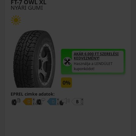
FT-7 OWL XL
NYÁRI GUMI
AKÁR 6.000 FT SZERELÉSI
KEDVEZMÉNY!
Használja a LENDÜLET
kuponkódot!
0%
EPREL cimke adatok: