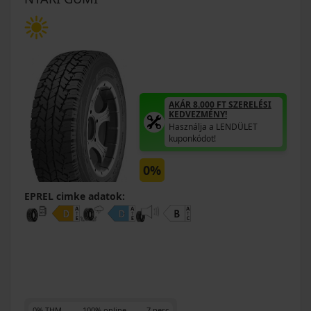
AKÁR 8.000 FT SZERELÉSI
KEDVEZMÉNY!
Használja a LENDÜLET
kuponkódot!
0%
EPREL cimke adatok:
0% THM
100% online
7 perc