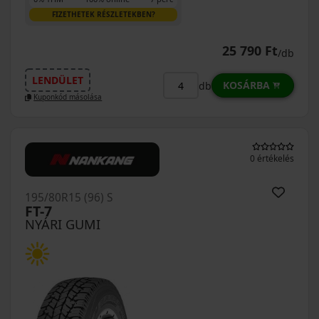
FIZETHETEK RÉSZLETEKBEN?
25 790 Ft
/db
LENDÜLET
KOSÁRBA
db
Kuponkód másolása
0 értékelés
195/80R15 (96) S
FT-7
NYÁRI GUMI