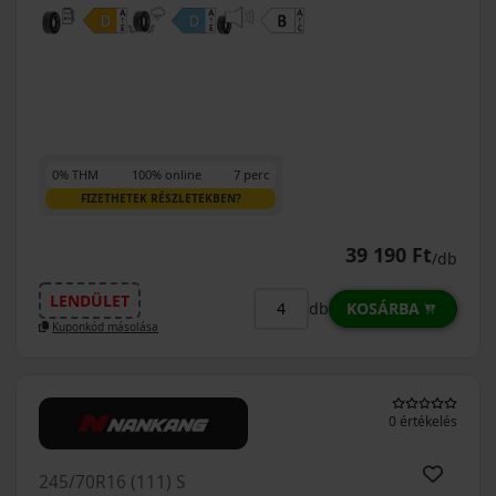
0% THM
100% online
7 perc
FIZETHETEK RÉSZLETEKBEN?
39 190 Ft
/db
LENDÜLET
KOSÁRBA
db
Kuponkód másolása
0 értékelés
245/70R16 (111) S