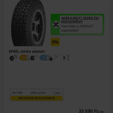
AKÁR 6.000 FT SZERELÉSI
KEDVEZMÉNY!
Használja a LENDÜLET
kuponkódot!
0%
EPREL cimke adatok:
0% THM
100% online
7 perc
FIZETHETEK RÉSZLETEKBEN?
33 590 Ft
/db