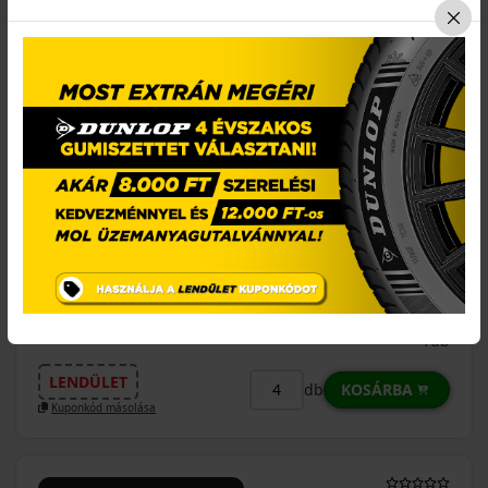
0%
EPREL cimke adatok:
0% THM
100% online
7 perc
FIZETHETEK RÉSZLETEKBEN?
35 690 Ft
/db
LENDÜLET
KOSÁRBA
db
Kuponkód másolása