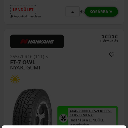
LENDÜLET
KOSÁRBA
db
Kuponkód másolása
0 értékelés
255/70R16 (111) S
FT-7 OWL
NYÁRI GUMI
AKÁR 6.000 FT SZERELÉSI
KEDVEZMÉNY!
Használja a LENDÜLET
kuponkódot!