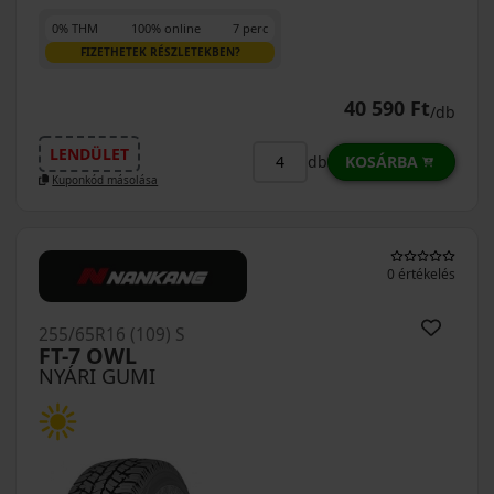
0% THM
100% online
7 perc
FIZETHETEK RÉSZLETEKBEN?
40 590 Ft
/db
LENDÜLET
KOSÁRBA
db
Kuponkód másolása
0 értékelés
255/65R16 (109) S
FT-7 OWL
NYÁRI GUMI