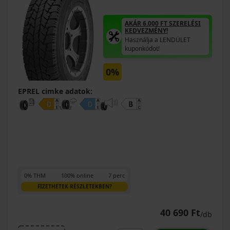
AKÁR 6.000 FT SZERELÉSI
KEDVEZMÉNY!
Használja a LENDÜLET
kuponkódot!
0%
EPREL cimke adatok:
0% THM
100% online
7 perc
FIZETHETEK RÉSZLETEKBEN?
40 690 Ft
/db