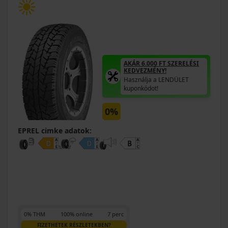
AKÁR 6.000 FT SZERELÉSI
KEDVEZMÉNY!
Használja a LENDÜLET
kuponkódot!
0%
EPREL cimke adatok:
0% THM
100% online
7 perc
FIZETHETEK RÉSZLETEKBEN?