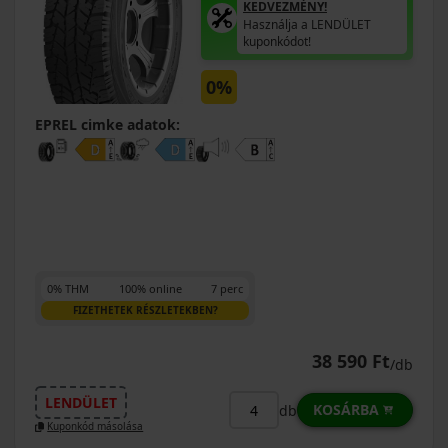
KEDVEZMÉNY!
Használja a LENDÜLET
kuponkódot!
0%
EPREL cimke adatok:
0% THM
100% online
7 perc
FIZETHETEK RÉSZLETEKBEN?
38 590 Ft
/db
LENDÜLET
KOSÁRBA
db
Kuponkód másolása