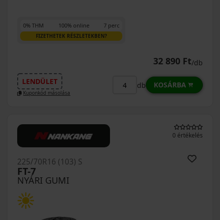
0% THM
100% online
7 perc
FIZETHETEK RÉSZLETEKBEN?
32 890 Ft
/db
LENDÜLET
KOSÁRBA
db
Kuponkód másolása
0 értékelés
225/70R16 (103) S
FT-7
NYÁRI GUMI