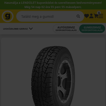
Használja a LENDÜLET kuponkódot és szereltessen kedvezményesen!
Még 54 nap 02 óra 55 perc 54 másodperc.
0
AUTÓSZERVIZ
GUMISZERVIZ
LEGKÖZELEBBI SZERVIZ
IDŐPONTFOGLALÁS
IDŐPONTFOGLALÁS