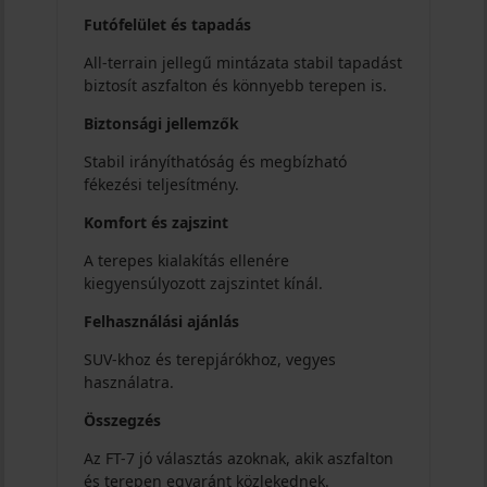
Futófelület és tapadás
All-terrain jellegű mintázata stabil tapadást
biztosít aszfalton és könnyebb terepen is.
Biztonsági jellemzők
Stabil irányíthatóság és megbízható
fékezési teljesítmény.
Komfort és zajszint
A terepes kialakítás ellenére
kiegyensúlyozott zajszintet kínál.
Felhasználási ajánlás
SUV-khoz és terepjárókhoz, vegyes
használatra.
Összegzés
Az FT-7 jó választás azoknak, akik aszfalton
és terepen egyaránt közlekednek.