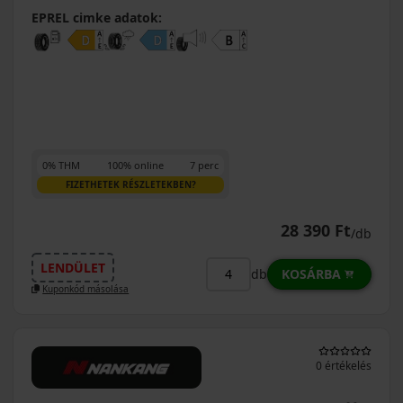
EPREL cimke adatok:
0% THM
100% online
7 perc
FIZETHETEK RÉSZLETEKBEN?
28 390 Ft
/db
LENDÜLET
KOSÁRBA
db
Kuponkód másolása
0 értékelés