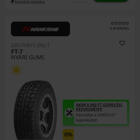
Kuponkód másolása
0 értékelés
205/70R15 (96) T
FT-7
NYÁRI GUMI
AKÁR 8.000 FT SZERELÉSI
KEDVEZMÉNY!
Használja a LENDÜLET
kuponkódot!
0%