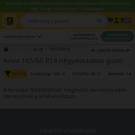
Használja a LENDÜLET kuponkódot és szereltessen kedvezményesen!
Még 53 nap 18 óra 09 perc 12 másodperc.
0
AUTÓSZERVIZ
GUMISZERVIZ
LEGKÖZELEBBI SZERVIZ
IDŐPONTFOGLALÁS
IDŐPONTFOGLALÁS
Arivo
165/60R14
Arivo 165/60 R14 négyévszakos gumi
Szűrők
Szélesség: 165
Oldalfal: 60
Átmérő: 14
A keresési feltételeknek megfelelő termékek nem
szerepelnek a kínálatunkban.
Vásárlói vélemények