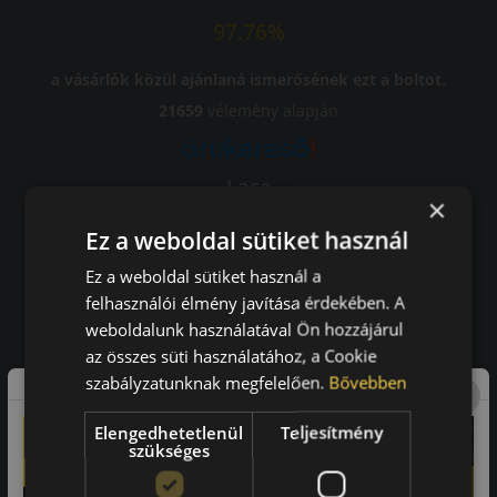
97.76%
a vásárlók közül ajánlaná ismerősének ezt a boltot.
21659
vélemény alapján
Laca
×
-
Ez a weboldal sütiket használ
Ez a weboldal sütiket használ a
felhasználói élmény javítása érdekében. A
weboldalunk használatával Ön hozzájárul
A bolt vásárlója
az összes süti használatához, a Cookie
Minden tökéletesen működik.
szabályzatunknak megfelelően.
Bővebben
Elengedhetetlenül
Teljesítmény
szükséges
Impresszum