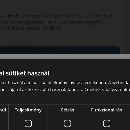
ás azoknak, akik megbízható gumit keresnek az év bármely
rrekt nedves tapadással. Az ISO‑tanúsítványos gyártás
a, általános vezetési stílushoz.
l sütiket használ
iket használ a felhasználói élmény javítása érdekében. A webolda
hozzájárul az összes süti használatához, a Cookie szabályzatunk
nül
Teljesítmény
Célzás
Funkcionalitás