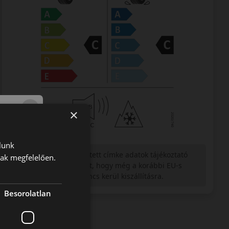
×
lunk
Figyelem a feltüntetett címke adatok tájékoztató
nak megfelelően.
jellegűek. Előfordulhat, hogy még a korábbi EU-s
címkével ellátott abroncs kerül kiszállításra.
Besorolatlan