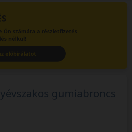
ÉS
 Ön számára a részletfizetés
és nélkül!
z előbírálatot
égyévszakos gumiabroncs