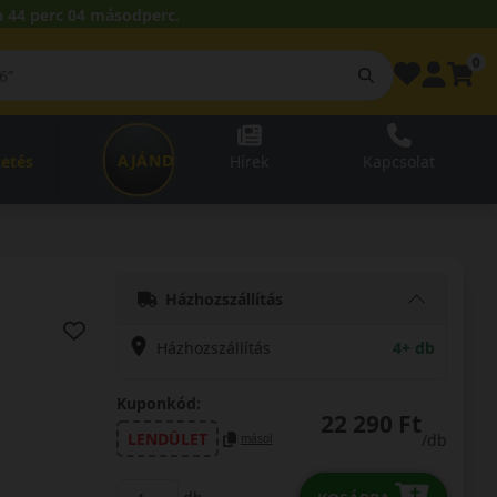
 44 perc 02 másodperc.
0
AJÁNDÉKUTALVÁNY
zetés
Hírek
Kapcsolat
Házhozszállítás
Házhozszállítás
4+ db
Kuponkód:
22 290 Ft
LENDÜLET
/db
másol