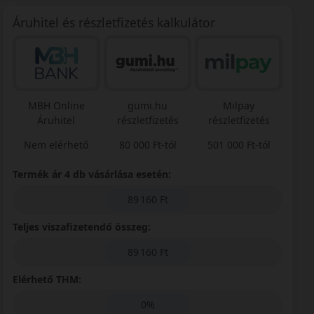
Áruhitel és részletfizetés kalkulátor
MBH Online
gumi.hu
Milpay
Áruhitel
részletfizetés
részletfizetés
Nem elérhető
80 000 Ft-tól
501 000 Ft-tól
Termék ár 4 db vásárlása esetén:
89 160 Ft
Teljes viszafizetendő összeg:
89 160 Ft
Elérhető THM:
0%