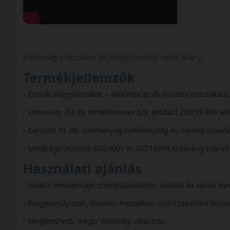
Biztonság 4 évszakon át, megbízható ár-érték arány
Termékjellemzők
- Évszak: Négyévszakos – alkalmas az év minden időszakára, 
- Sebesség- (SI) és terhelésindex (LI): például 205/55 R16 94
- Zajszint: 71 dB, üzemanyag-hatékonyság és nedves tapadá
- Minőségbiztosítás: ISO 9001 és ISO 16949 szabvány szerint
Használati ajánlás
- Ideális mindennapi személyautókhoz, családi és városi ha
- Kiegyensúlyozott, minden évszakban stabil tapadást biztos
- Megfizethető, mégis minőségi választás.