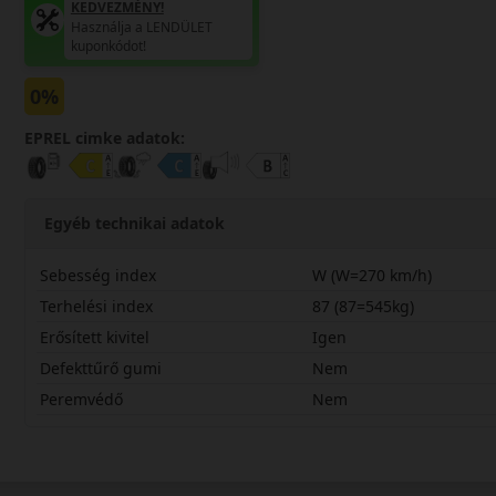
KEDVEZMÉNY!
Használja a LENDÜLET
kuponkódot!
0%
EPREL cimke adatok:
Egyéb technikai adatok
Sebesség index
W (W=270 km/h)
Terhelési index
87 (87=545kg)
Erősített kivitel
Igen
Defekttűrő gumi
Nem
Peremvédő
Nem
21540R17WCRLASX