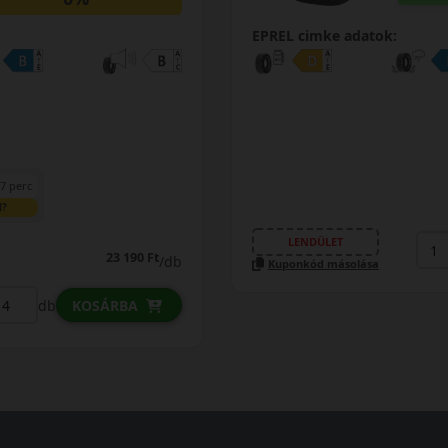
EPREL cimke adatok:
7 perc
N?
LENDÜLET
23 190 Ft
/db
Kuponkód másolása
db
KOSÁRBA