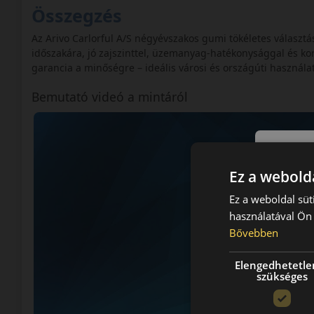
Összegzés
Az Arivo Carlorful A/S négyévszakos gumi tökéletes választ
időszakára, jó zajszinttel, üzemanyag-hatékonysággal és ko
garancia a minőségre – ideális városi és országúti használatr
Bemutató videó a mintáról
Ez a webolda
Ez a weboldal süt
használatával Ön 
Bővebben
Elengedhetetle
szükséges