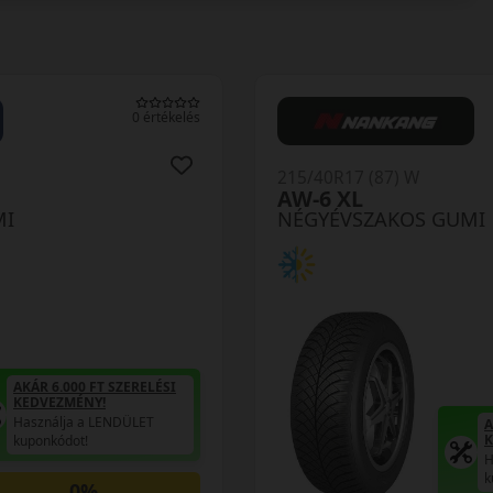
0 értékelés
215/40R17 (87) W
AW-6 XL
MI
NÉGYÉVSZAKOS GUMI
AKÁR 6.000 FT SZERELÉSI
KEDVEZMÉNY!
Használja a LENDÜLET
A
K
kuponkódot!
H
k
0%