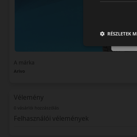
RÉSZLETEK M
A márka
Arivo
Vélemény
0 vásárlói hozzászólás
Felhasználói vélemények