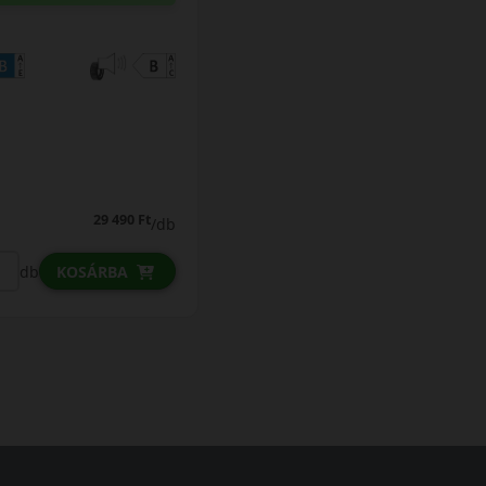
29 490 Ft
/db
db
KOSÁRBA