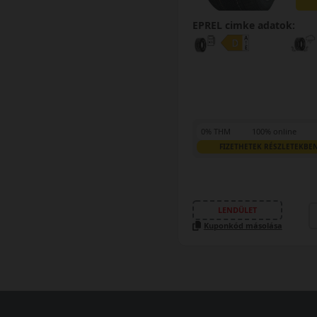
EPREL cimke adatok:
0% THM
100% online
FIZETHETEK RÉSZLETEKBE
LENDÜLET
Kuponkód másolása