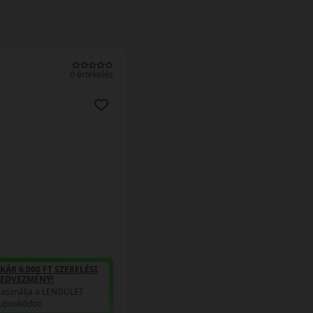
0 értékelés
KÁR 6.000 FT SZERELÉSI
EDVEZMÉNY!
asználja a LENDÜLET
uponkódot!