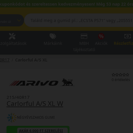
kuponkódot és szereltessen kedvezményesen! Még 53 nap 22 óra
pest, Fehérvári út
zolgáltatások
Márkáink
MBH
Akciók
Részletfi
tájékoztató
40R17
Carlorful A/S XL
0 értékelés
215/40R17
Carlorful A/S XL W
NÉGYÉVSZAKOS GUMI
AKÁR 6.000 FT SZERELÉSI