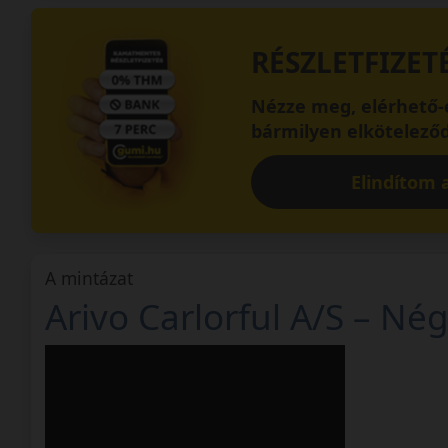
RÉSZLETFIZET
Nézze meg, elérhető-e
bármilyen elköteleződ
Elindítom a
A mintázat
Arivo Carlorful A/S – N