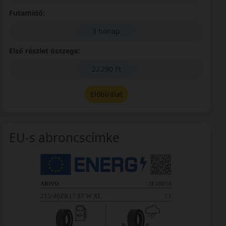
Futamidő:
3 hónap
Első részlet összege:
22 290 Ft
Előbírálat
EU-s abroncscímke