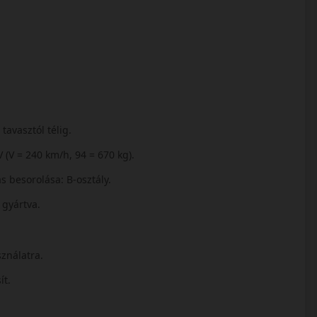
tavasztól télig.
V (V = 240 km/h, 94 = 670 kg).
s besorolása: B‑osztály.
 gyártva.
sználatra.
ít.