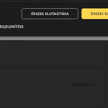
ÖSSZES ELUTASÍTÁSA
ÖSSZES 
EGJELENÍTÉSE
0 / 5