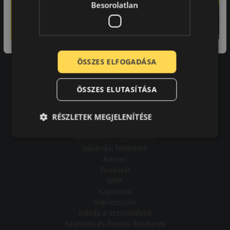
Besorolatlan
A bolt vásárlója
ÖSSZES ELFOGADÁSA
Minden tökéletesen működik.
ÖSSZES ELUTASÍTÁSA
RÉSZLETEK MEGJELENÍTÉSE
Impresszum
Adatvédelmi tájékoztató
Vásárlási feltételek
Karrier
Tudástár
GYIK
Kapcsolat
Impresszum
Elállás a szerződéstől
Szállítási és fizetési feltételek