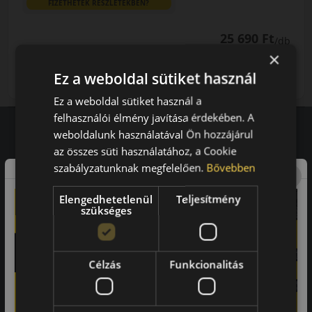
FIZETHETEK RÉSZLETEKBEN?
25 690 Ft
/db
×
LENDÜLET
db
KOSÁRBA
Ez a weboldal sütiket használ
Kuponkód másolása
Ez a weboldal sütiket használ a
felhasználói élmény javítása érdekében. A
weboldalunk használatával Ön hozzájárul
az összes süti használatához, a Cookie
Vásárlói vélemények
szabályzatunknak megfelelően.
Bővebben
97.76%
Elengedhetetlenül
Teljesítmény
szükséges
a vásárlók közül ajánlaná ismerősének ezt a boltot.
21659
vélemény alapján
Célzás
Funkcionalitás
Laca
-