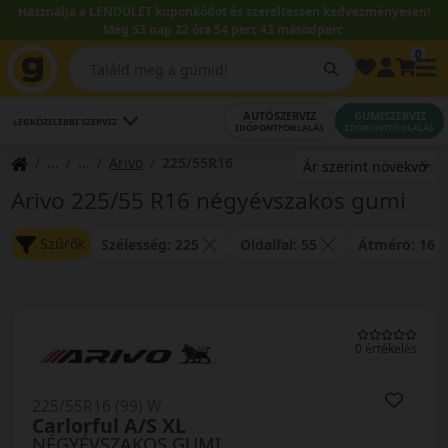
Használja a LENDÜLET kuponkódot és szereltessen kedvezményesen!
Még 53 nap 22 óra 54 perc 43 másodperc.
0
AUTÓSZERVIZ
GUMISZERVIZ
LEGKÖZELEBBI SZERVIZ
IDŐPONTFOGLALÁS
IDŐPONTFOGLALÁS
Arivo
225/55R16
Arivo 225/55 R16 négyévszakos gumi
Szűrők
Szélesség: 225
Oldalfal: 55
Átmérő: 16
0 értékelés
225/55R16 (99) W
Carlorful A/S XL
NÉGYÉVSZAKOS GUMI