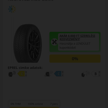
AKÁR 6.000 FT SZERELÉSI
KEDVEZMÉNY!
Használja a LENDÜLET
kuponkódot!
0%
EPREL cimke adatok:
0% THM
100% online
7 perc