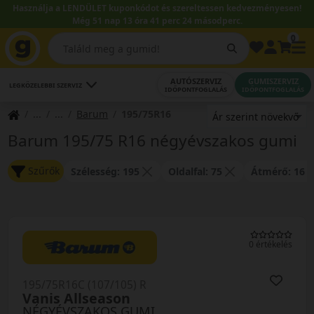
Használja a LENDÜLET kuponkódot és szereltessen kedvezményesen!
Még 51 nap 13 óra 41 perc 24 másodperc.
0
AUTÓSZERVIZ
GUMISZERVIZ
LEGKÖZELEBBI SZERVIZ
IDŐPONTFOGLALÁS
IDŐPONTFOGLALÁS
Barum
195/75R16
Barum 195/75 R16 négyévszakos gumi
Szűrők
Szélesség: 195
Oldalfal: 75
Átmérő: 16
0 értékelés
195/75R16C (107/105) R
Vanis Allseason
NÉGYÉVSZAKOS GUMI