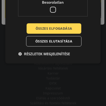
Besorolatlan
A bolt vásárlója
ÖSSZES ELFOGADÁSA
Minden tökéletesen működik.
ÖSSZES ELUTASÍTÁSA
RÉSZLETEK MEGJELENÍTÉSE
Impresszum
Adatvédelmi tájékoztató
Vásárlási feltételek
Karrier
Tudástár
GYIK
Kapcsolat
Impresszum
Elállás a szerződéstől
Szállítási és fizetési feltételek