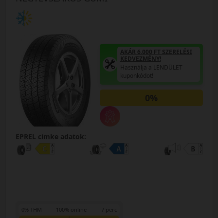
AKÁR 6.000 FT SZERELÉSI
KEDVEZMÉNY!
Használja a LENDÜLET
kuponkódot!
0%
EPREL cimke adatok:
0% THM
100% online
7 perc