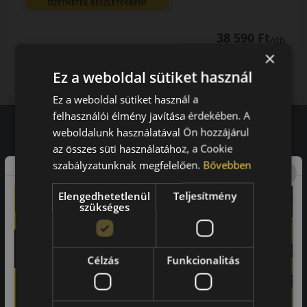
FIZETHETEK RÉSZLETEKBEN?
38 590 Ft
/db
×
LENDÜLET
db
KOSÁRBA
Ez a weboldal sütiket használ
Kuponkód másolása
Ez a weboldal sütiket használ a
felhasználói élmény javítása érdekében. A
weboldalunk használatával Ön hozzájárul
az összes süti használatához, a Cookie
Vásárlói vélemények
szabályzatunknak megfelelően.
Bővebben
97.76%
Elengedhetetlenül
Teljesítmény
szükséges
a vásárlók közül ajánlaná ismerősének ezt a boltot.
21659
vélemény alapján
Célzás
Funkcionalitás
Laca
-