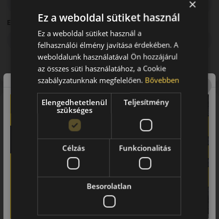
×
3 hónap
Ez a weboldal sütiket használ
Első részlet összege:
Ez a weboldal sütiket használ a
94 690 Ft
felhasználói élmény javítása érdekében. A
weboldalunk használatával Ön hozzájárul
Előbírálat
az összes süti használatához, a Cookie
szabályzatunknak megfelelően.
Bővebben
Elengedhetetlenül
Teljesítmény
EU-s abroncscímke
szükséges
Célzás
Funkcionalitás
Besorolatlan