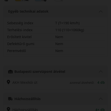
Egyéb technikai adatok
Sebesség index
T (T=190 km/h)
Terhelési index
110 (110=1060kg)
Erősített kivitel
Nem
Defekttűrő gumi
Nem
Peremvédő
Nem
26560R18TTRTA
Budapesti szervizpont átvétel
AKH Mexikói út
4 db
azonnal átvehető:
Házhozszállítás
Házhozszállítás
4+ db