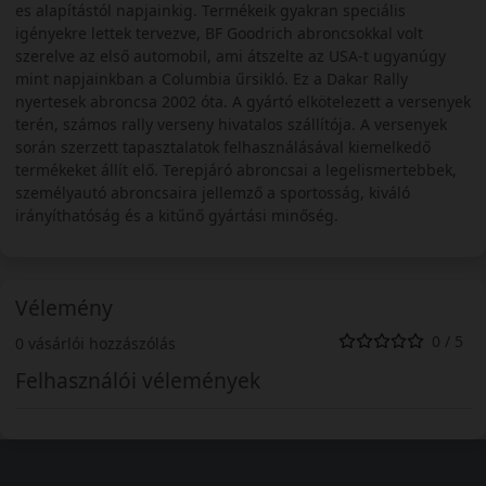
es alapítástól napjainkig. Termékeik gyakran speciális
igényekre lettek tervezve, BF Goodrich abroncsokkal volt
szerelve az első automobil, ami átszelte az USA-t ugyanúgy
mint napjainkban a Columbia űrsikló. Ez a Dakar Rally
nyertesek abroncsa 2002 óta. A gyártó elkötelezett a versenyek
terén, számos rally verseny hivatalos szállítója. A versenyek
során szerzett tapasztalatok felhasználásával kiemelkedő
termékeket állít elő. Terepjáró abroncsai a legelismertebbek,
személyautó abroncsaira jellemző a sportosság, kiváló
irányíthatóság és a kitűnő gyártási minőség.
Vélemény
0 / 5
0 vásárlói hozzászólás
Felhasználói vélemények