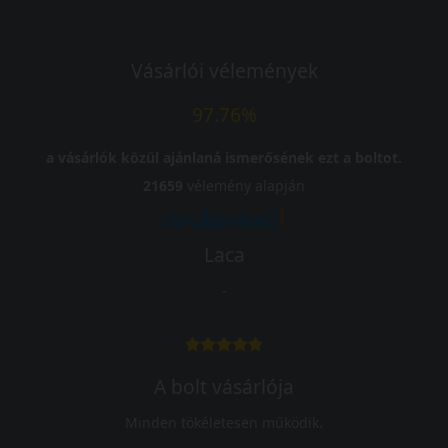
Vásárlói vélemények
97.76%
a vásárlók közül ajánlaná ismerősének ezt a boltot.
21659
vélemény alapján
Laca
-
A bolt vásárlója
Minden tökéletesen működik.