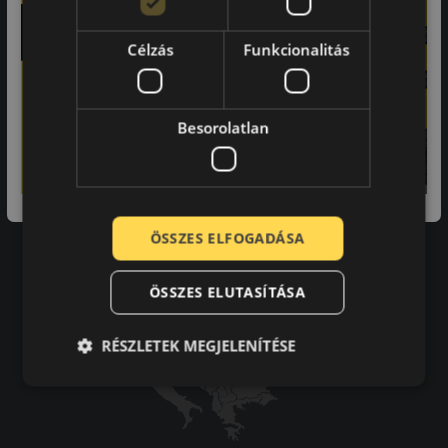
Impresszum
Célzás
Funkcionalitás
Adatvédelmi tájékoztató
Vásárlási feltételek
Karrier
Tudástár
Besorolatlan
GYIK
Kapcsolat
Impresszum
Elállás a szerződéstől
Szállítási és fizetési feltételek
ÖSSZES ELFOGADÁSA
ÖSSZES ELUTASÍTÁSA
RÉSZLETEK MEGJELENÍTÉSE