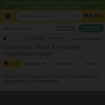
Használja a LENDÜLET kuponkódot és szereltessen kedvezményesen!
Még 53 nap 08 óra 39 perc 06 másodperc.
0
AUTÓSZERVIZ
GUMISZERVIZ
LEGKÖZELEBBI SZERVIZ
IDŐPONTFOGLALÁS
IDŐPONTFOGLALÁS
Continental
195/65R16
Continental 195/65 R16 Kisteher
négyévszakos gumi
Szűrők
Szélesség: 195
Oldalfal: 65
Átmérő: 16
A keresési feltételeknek megfelelő termékek nem
szerepelnek a kínálatunkban.