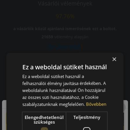
Vásárlói vélemények
97.76%
a vásárlók közül ajánlaná ismerősének ezt a boltot.
21659
vélemény alapján
Laca
×
Ez a weboldal sütiket használ
-
Ez a weboldal sütiket használ a
felhasználói élmény javítása érdekében. A
weboldalunk használatával Ön hozzájárul
A bolt vásárlója
az összes süti használatához, a Cookie
szabályzatunknak megfelelően.
Bővebben
Minden tökéletesen működik.
Elengedhetetlenül
Teljesítmény
szükséges