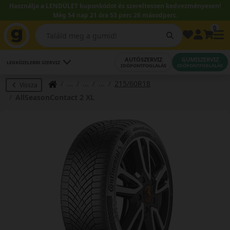
Használja a LENDÜLET kuponkódot és szereltessen kedvezményesen!
Még 54 nap 21 óra 53 perc 26 másodperc.
0
AUTÓSZERVIZ
GUMISZERVIZ
LEGKÖZELEBBI SZERVIZ
IDŐPONTFOGLALÁS
IDŐPONTFOGLALÁS
215/60R18
Vissza
AllSeasonContact 2 XL