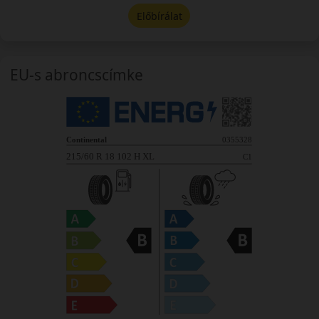
Előbírálat
EU-s abroncscímke