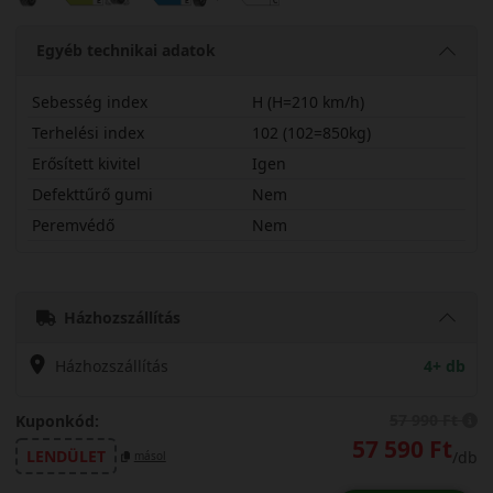
Egyéb technikai adatok
Sebesség index
H (H=210 km/h)
Terhelési index
102 (102=850kg)
Erősített kivitel
Igen
Defekttűrő gumi
Nem
Peremvédő
Nem
21560R18HASC2X
Házhozszállítás
Házhozszállítás
4+ db
57 990 Ft
Kuponkód:
57 590 Ft
LENDÜLET
/db
másol