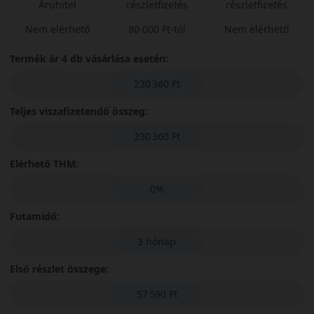
Áruhitel
részletfizetés
részletfizetés
Nem elérhető
80 000 Ft-tól
Nem elérhető
Termék ár 4 db vásárlása esetén:
230 360 Ft
Teljes viszafizetendő összeg:
230 360 Ft
Elérhető THM:
0%
Futamidő:
3 hónap
Első részlet összege:
57 590 Ft