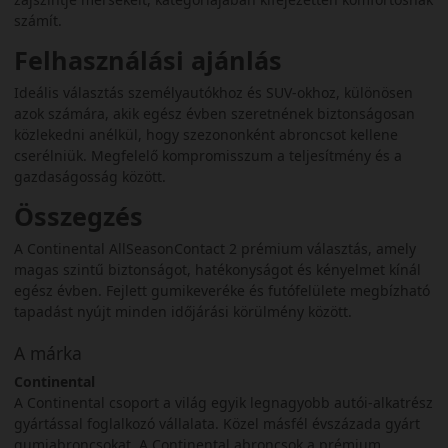
számít.
Felhasználási ajánlás
Ideális választás személyautókhoz és SUV-okhoz, különösen
azok számára, akik egész évben szeretnének biztonságosan
közlekedni anélkül, hogy szezononként abroncsot kellene
cserélniük. Megfelelő kompromisszum a teljesítmény és a
gazdaságosság között.
Összegzés
A Continental AllSeasonContact 2 prémium választás, amely
magas szintű biztonságot, hatékonyságot és kényelmet kínál
egész évben. Fejlett gumikeveréke és futófelülete megbízható
tapadást nyújt minden időjárási körülmény között.
A márka
Continental
A Continental csoport a világ egyik legnagyobb autói-alkatrész
gyártással foglalkozó vállalata. Közel másfél évszázada gyárt
gumiabroncsokat. A Continental abroncsok a prémium