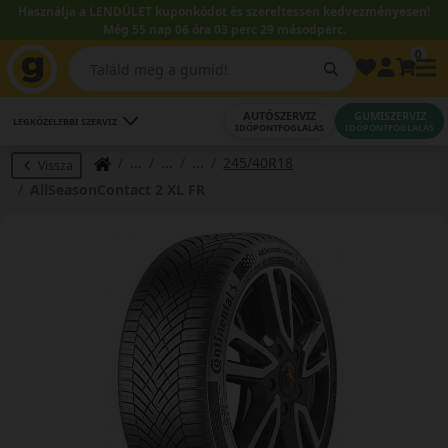
Használja a LENDÜLET kuponkódot és szereltessen kedvezményesen!
Még 55 nap 06 óra 03 perc 29 másodperc.
0
AUTÓSZERVIZ
GUMISZERVIZ
LEGKÖZELEBBI SZERVIZ
IDŐPONTFOGLALÁS
IDŐPONTFOGLALÁS
245/40R18
Vissza
AllSeasonContact 2 XL FR