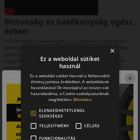
Biztonság és hatékonyság egész
évben
A Continental AllSeasonContact 2 a prémium személyautó-
abroncsok új generációját képviseli. Kifejezetten az európai
×
időjárási viszonyokra fejlesztették, hogy egész évben
Ez a weboldal sütiket
kiegyensúlyozott teljesítményt nyújtson. Akár városi, akár
használ
országúti környezetben, megbízható választás minden
időjárási körülmény között.
Ez a weboldal sütiket használ a felhasználói
élmény javítása érdekében. A weboldalunk
Fő előnyök röviden:
használatával Ön hozzájárul az összes süti
használatához, a Cookie szabályzatunknak
• Chili Blend gumikeverék a jobb tapadásért
megfelelően.
Bővebben
• 3PMSF és M+S minősítés
ELENGEDHETETLENÜL
SZÜKSÉGES
• Alacsony gördülési ellenállás
TELJESÍTMÉNY
CÉLZÁS
• Kényelmes és halk futás
FUNKCIONALITÁS