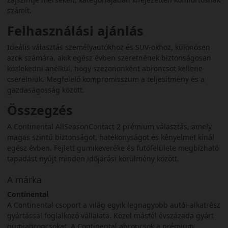
számít.
Felhasználási ajánlás
Ideális választás személyautókhoz és SUV-okhoz, különösen
azok számára, akik egész évben szeretnének biztonságosan
közlekedni anélkül, hogy szezononként abroncsot kellene
cserélniük. Megfelelő kompromisszum a teljesítmény és a
gazdaságosság között.
Összegzés
A Continental AllSeasonContact 2 prémium választás, amely
magas szintű biztonságot, hatékonyságot és kényelmet kínál
egész évben. Fejlett gumikeveréke és futófelülete megbízható
tapadást nyújt minden időjárási körülmény között.
A márka
Continental
A Continental csoport a világ egyik legnagyobb autói-alkatrész
gyártással foglalkozó vállalata. Közel másfél évszázada gyárt
gumiabroncsokat. A Continental abroncsok a prémium