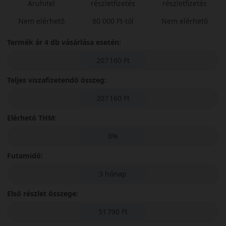
Áruhitel
részletfizetés
részletfizetés
Nem elérhető
80 000 Ft-tól
Nem elérhető
Termék ár 4 db vásárlása esetén:
207 160 Ft
Teljes viszafizetendő összeg:
207 160 Ft
Elérhető THM:
0%
Futamidő:
3 hónap
Első részlet összege:
51 790 Ft