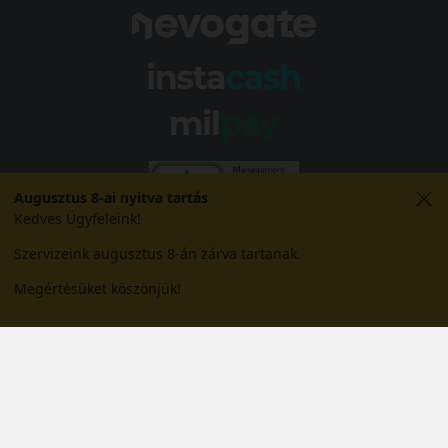
Augusztus 8-ai nyitva tartás
Kedves Ügyfeleink!
Szervizeink augusztus 8-án zárva tartanak.
Megértésüket köszönjük!