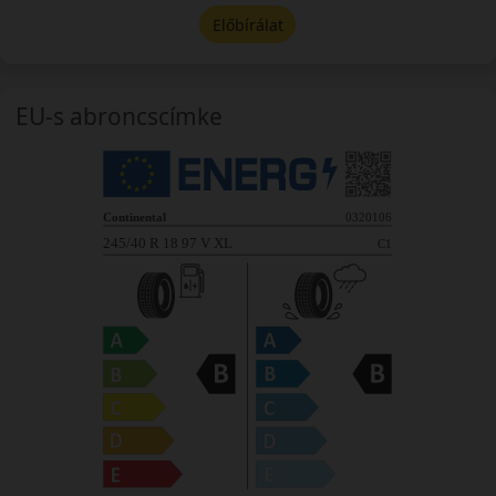
Előbírálat
EU-s abroncscímke