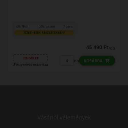
0% THM
100% online
7 perc
FIZETHETEK RÉSZLETEKBEN?
45 490 Ft
/db
LENDÜLET
db
KOSÁRBA
Kuponkód másolása
Vásárlói vélemények