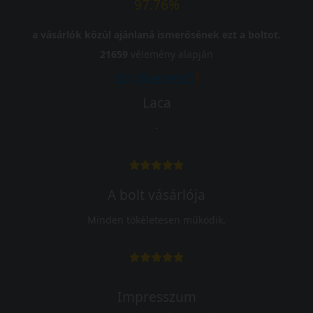
97.76%
a vásárlók közül ajánlaná ismerősének ezt a boltot.
21659
vélemény alapján
Laca
-
A bolt vásárlója
Minden tökéletesen működik.
Impresszum