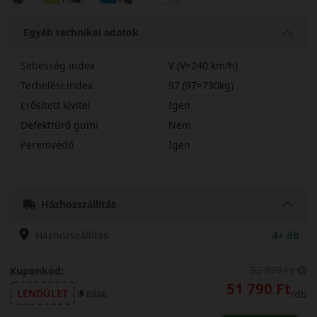
Egyéb technikai adatok
Sebesség index
V (V=240 km/h)
Terhelési index
97 (97=730kg)
Erősített kivitel
Igen
Defekttűrő gumi
Nem
Peremvédő
Igen
24540R18VASC2X
Házhozszállítás
Házhozszállítás
4+ db
52 890 Ft
Kuponkód:
51 790 Ft
LENDÜLET
/db
másol