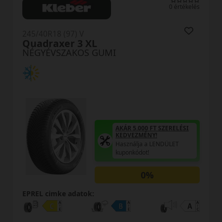
0 értékelés
245/40R18 (97) V
Quadraxer 3 XL
NÉGYÉVSZAKOS GUMI
AKÁR 5.000 FT SZERELÉSI
KEDVEZMÉNY!
Használja a LENDÜLET
kuponkódot!
0%
EPREL cimke adatok: