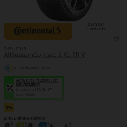
0 értékelés
245/40R18
AllSeasonContact 2 XL FR V
NÉGYÉVSZAKOS GUMI
AKÁR 5.000 FT SZERELÉSI
KEDVEZMÉNY!
Használja a LENDÜLET
kuponkódot!
0%
EPREL cimke adatok: