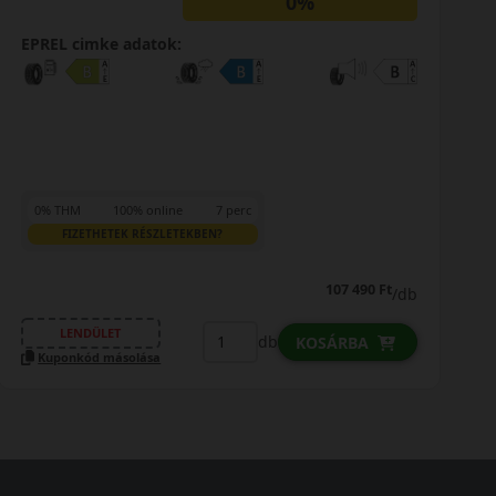
0%
EPREL cimke adatok:
0% THM
100% online
7 perc
FIZETHETEK RÉSZLETEKBEN?
107 490 Ft
/db
LENDÜLET
db
KOSÁRBA
Kuponkód másolása