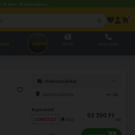
 26 perc 48 másodperc.
0
AJÁNDÉKUTALVÁNY
zetés
Hírek
Kapcsolat
Házhozszállítás
Házhozszállítás
4+ db
Kuponkód:
93 390 Ft
LENDÜLET
/db
másol