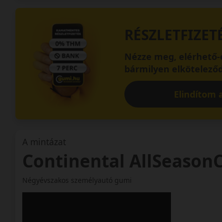
RÉSZLETFIZET
Nézze meg, elérhető-e
bármilyen elköteleződ
Elindítom a
A mintázat
Continental AllSeasonC
Négyévszakos személyautó gumi