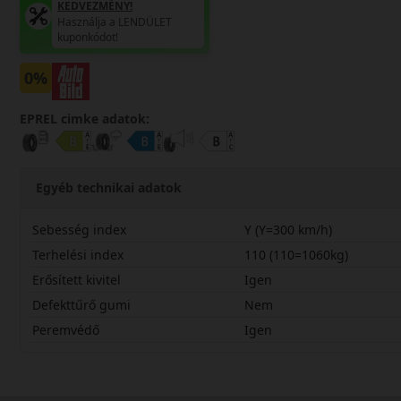
KEDVEZMÉNY!
Használja a LENDÜLET
kuponkódot!
0%
EPREL cimke adatok:
Egyéb technikai adatok
Sebesség index
Y (Y=300 km/h)
Terhelési index
110 (110=1060kg)
Erősített kivitel
Igen
Defekttűrő gumi
Nem
Peremvédő
Igen
27545R20YASC2X