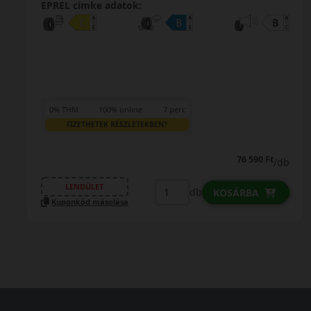
EPREL cimke adatok:
0% THM
100% online
7 perc
FIZETHETEK RÉSZLETEKBEN?
76 590 Ft
/db
LENDÜLET
db
KOSÁRBA
Kuponkód másolása