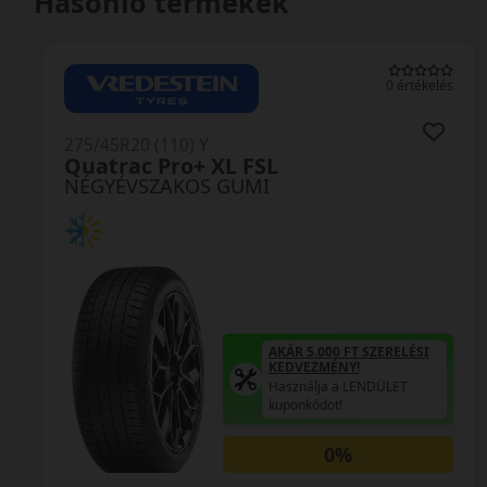
Hasonló termékek
0 értékelés
275/45R20 (110) Y
Quatrac Pro+ XL FSL
NÉGYÉVSZAKOS GUMI
AKÁR 5.000 FT SZERELÉSI
KEDVEZMÉNY!
Használja a LENDÜLET
kuponkódot!
0%