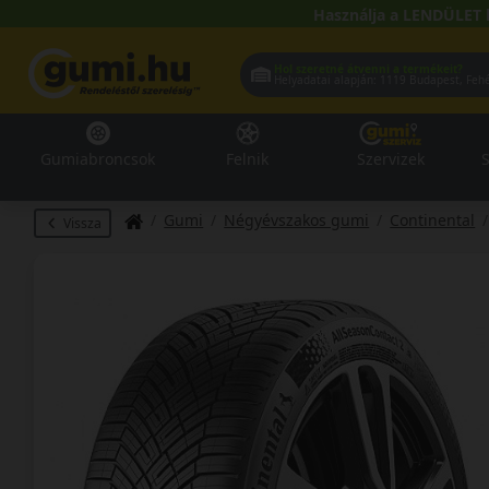
Használja a LENDÜLET 
Hol szeretné átvenni a termékeit?
Helyadatai alapján:
1119 Buda
Gumiabroncsok
Felnik
Szervizek
S
Gumi
Négyévszakos gumi
Continental
Vissza