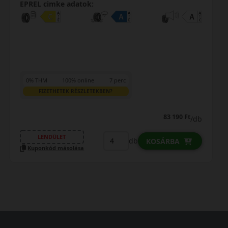
EPREL cimke adatok:
0% THM
100% online
7 perc
FIZETHETEK RÉSZLETEKBEN?
83 190 Ft
/db
LENDÜLET
db
KOSÁRBA
Kuponkód másolása