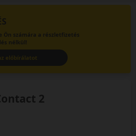
ÉS
 Ön számára a részletfizetés
és nélkül!
z előbírálatot
ontact 2