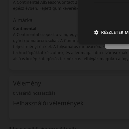
A Continental AllSeasonContact 2 prémium választás, amely
egész évben. Fejlett gumikeveréke és futófelülete megbízh
A márka
Continental
RÉSZLETEK M
A Continental csoport a világ egyik legnagyobb autói-alkatré
gyárt gumiabroncsokat. A Continental abroncsok a prémium
teljesítményt érik el. A folyamatos innovációnak köszönhe
technológiákkal készülnek, és a legmagasabb elvárásoknak 
alsó is közép kategóriás termékei is felhívják magukra a figy
Vélemény
0 vásárlói hozzászólás
Felhasználói vélemények