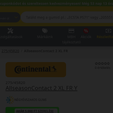
kuponkódot és szereltessen kedvezményesen! Még 53 nap 13 óra
pest, Fehérvári út
zolgáltatások
Márkáink
MBH
Akciók
Részletfi
tájékoztató
275/45R20
AllseasonContact 2 XL FR
0 értékelés
275/45R20
AllseasonContact 2 XL FR Y
NÉGYÉVSZAKOS GUMI
AKÁR 5.000 FT SZERELÉSI