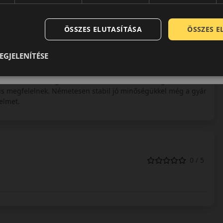
 magas szintű biztonságot, hatékonyságot és kényelmet kínál
ató tapadást nyújt minden időjárási körülmény között.
ÖSSZES ELUTASÍTÁSA
ÖSSZES 
EGJELENÍTÉSE
sz gyártással foglalkozó vállalata. Közel másfél évszázada
 kategórián belül is az egyik legmagasabb minőséget és
tően termékeik a legmodernebb összetevőkből a legkorszerűbb
is megfelelnek. Németesen stabil jó minőségükkel még a gyár
elmet.
0 / 5