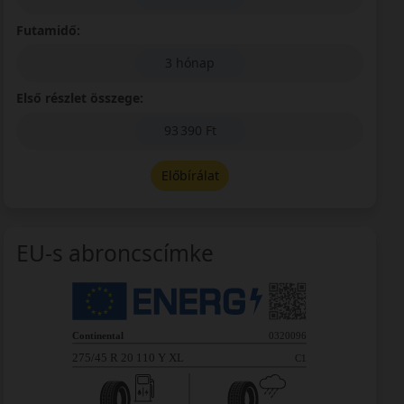
Futamidő:
3 hónap
Első részlet összege:
93 390 Ft
Előbírálat
EU-s abroncscímke