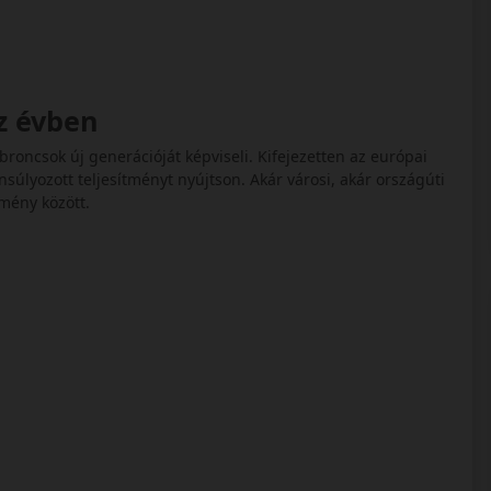
z évben
oncsok új generációját képviseli. Kifejezetten az európai
nsúlyozott teljesítményt nyújtson. Akár városi, akár országúti
lmény között.