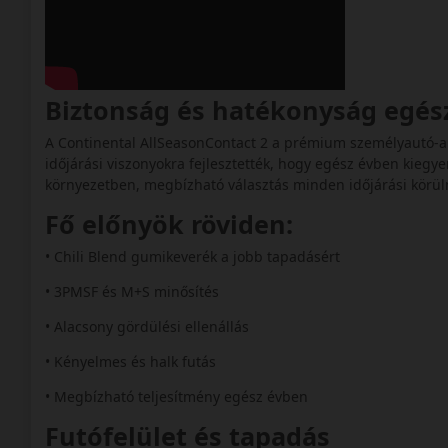
Biztonság és hatékonyság egés
A Continental AllSeasonContact 2 a prémium személyautó-abr
időjárási viszonyokra fejlesztették, hogy egész évben kiegye
környezetben, megbízható választás minden időjárási körü
Fő előnyök röviden:
• Chili Blend gumikeverék a jobb tapadásért
• 3PMSF és M+S minősítés
• Alacsony gördülési ellenállás
• Kényelmes és halk futás
• Megbízható teljesítmény egész évben
Futófelület és tapadás