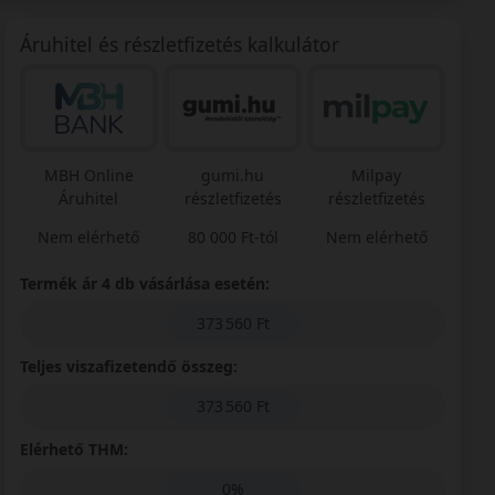
Áruhitel és részletfizetés kalkulátor
MBH Online
gumi.hu
Milpay
Áruhitel
részletfizetés
részletfizetés
Nem elérhető
80 000 Ft-tól
Nem elérhető
Termék ár 4 db vásárlása esetén:
373 560 Ft
Teljes viszafizetendő összeg:
373 560 Ft
Elérhető THM:
0%