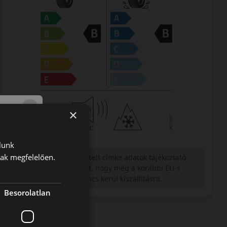
×
lunk
nak megfelelően.
Figyelem a feltüntetett címke adatok tájékoztató
jellegűek. Előfordulhat, hogy még a korábbi EU-s
címkével ellátott abroncs kerül kiszállításra.
Besorolatlan