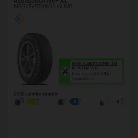
4SeasonDrive+ XL
NÉGYÉVSZAKOS GUMI
AKÁR 8.000 FT SZERELÉSI
KEDVEZMÉNY!
Használja a LENDÜLET
kuponkódot!
EPREL cimke adatok: