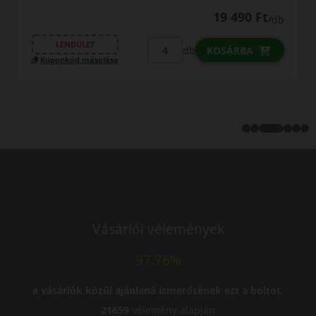
19 490 Ft
/db
LENDÜLET
db
KOSÁRBA
Kuponkód másolása
Vásárlói vélemények
97.76%
a vásárlók közül ajánlaná ismerősének ezt a boltot.
21659
vélemény alapján