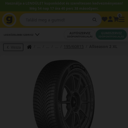
Használja a LENDÜLET kuponkódot és szereltessen kedvezményesen!
Még 54 nap 17 óra 40 perc 37 másodperc.
0
AUTÓSZERVIZ
GUMISZERVIZ
LEGKÖZELEBBI SZERVIZ
IDŐPONTFOGLALÁS
IDŐPONTFOGLALÁS
195/60R15
Allseason 2 XL
Vissza