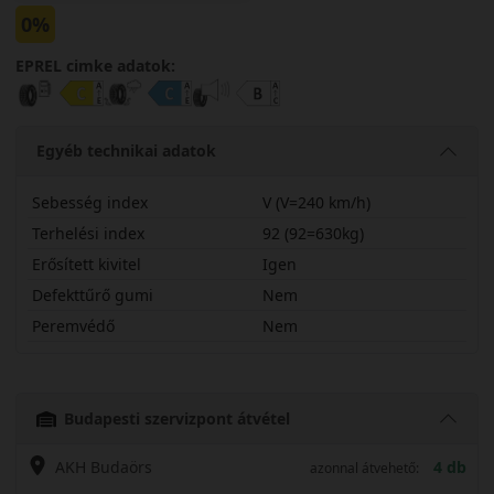
0%
EPREL cimke adatok:
Egyéb technikai adatok
Sebesség index
V (V=240 km/h)
Terhelési index
92 (92=630kg)
Erősített kivitel
Igen
Defekttűrő gumi
Nem
Peremvédő
Nem
19560R15VDAS2X
Budapesti szervizpont átvétel
AKH Budaörs
4 db
azonnal átvehető: