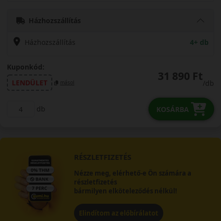
Házhozszállítás
Házhozszállítás
4+ db
Kuponkód:
31 890 Ft
LENDÜLET
/db
másol
db
KOSÁRBA
RÉSZLETFIZETÉS
Nézze meg, elérhető-e Ön számára a
részletfizetés
bármilyen elköteleződés nélkül!
Elindítom az előbírálatot