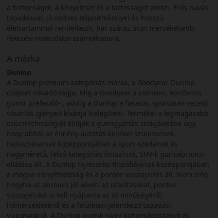
a biztonságot, a kényelmet és a tartósságot ötvözi. Erős havas
tapadással, jó nedves teljesítménnyel és hosszú
élettartammal rendelkezik, bár száraz úton mérsékeltebb
fékezési reakciókkal számolhatunk.
A márka
Dunlop
A Dunlop prémium kategóriás márka, a Goodyear-Dunlop
csoport névadó tagja. Míg a Goodyear a csendes, komfortos
gumit preferáló- , addig a Dunlop a fiatalos, sportosan vezető
vásárlók igényeit kívánja kielégíteni. Termékei a legmagasabb
csúcstechnológiát állítják a gumigyártás szolgálatába úgy,
hogy abból az élmény-autózás kellékei szülessenek.
Fejlesztéseinek középpontjában a sport-szedánok és
nagyméretű, felső kategóriás limuzinok, SUV-k gumiabroncs-
ellátása áll. A Dunlop fejlesztési filozófiájának középpontjában
a magas irányíthatóság és a pontos visszajelzés áll. Nem elég
hogyha az abroncs jól követi az utasításokat, pontos
visszajelzést is kell nyújtania az út minőségéről,
hőmérsékletéről és a felületen jelentkező tapadási
viszonyokról. A Dunlop gumik nagy biztonságosságot és