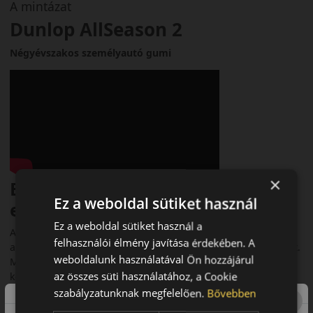
A mintázat
Dunlop AllSeason 2
Négyévszakos személyautó gumi
×
Bevezető – Komfort és biztonság
Ez a weboldal sütiket használ
egész évben
Ez a weboldal sütiket használ a
A Dunlop AllSeason 2 egy prémium kategóriás négyévszakos
felhasználói élmény javítása érdekében. A
abroncs, amelyet személyautókhoz és SUV‑okhoz fejlesztettek.
weboldalunk használatával Ön hozzájárul
Megbízható teljesítményt nyújt minden időjárási körülmény
az összes süti használatához, a Cookie
között, így ideális választás azok számára, akik egyetlen
szettet szeretnének egész évben használni.
szabályzatunknak megfelelően.
Bővebben