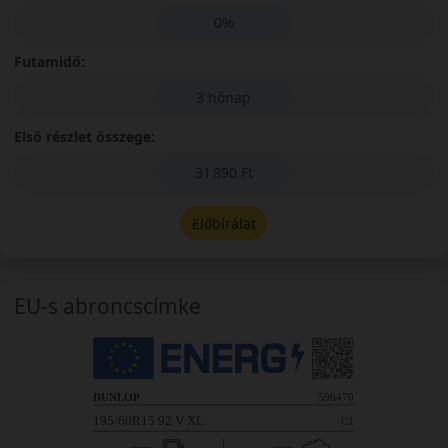
0%
Futamidő:
3 hónap
Első részlet összege:
31 890 Ft
Előbírálat
EU-s abroncscímke