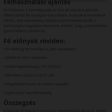
Felhasználási ajánlás
Az AllSeason 2 személyautók és SUV‑ok számára ajánlott,
főként városi és országúti használatra. Azoknak a vezetőknek
ideális, akik változékony időjárási körülmények között is
biztonságos megoldást keresnek, anélkül, hogy szezononként
gumit kellene cserélniük.
Fő előnyök röviden:
• 3D Blading technológia a jobb tapadásért
• 3PMSF és M+S minősítés
• Kiváló kopásállóság (~62 700 km)
• Mérsékelt zajszint (70–71 dB)
• Megbízható havas és nedves tapadás
• Egész éves használhatóság
Összegzés
A Dunlop AllSeason 2 prémium négyévszakos abroncs, amely