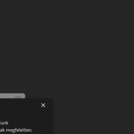
×
lunk
nak megfelelően.