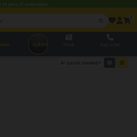
 19 perc 26 másodperc.
0
AJÁNDÉKUTALVÁNY
zetés
Hírek
Kapcsolat