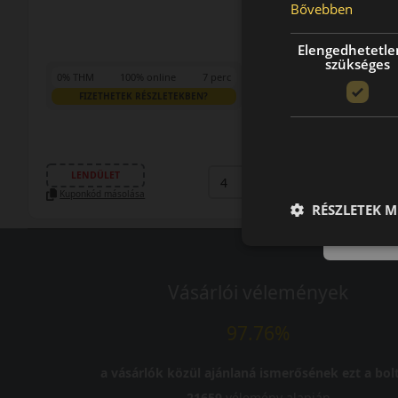
Bővebben
Elengedhetetle
szükséges
0% THM
100% online
7 perc
FIZETHETEK RÉSZLETEKBEN?
50 290 Ft
/db
LENDÜLET
db
KOSÁRBA
Kuponkód másolása
RÉSZLETEK M
Vásárlói vélemények
97.76%
a vásárlók közül ajánlaná ismerősének ezt a bolt
21659
vélemény alapján