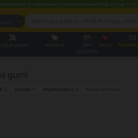
kuponkódot és szereltessen kedvezményesen! Még 52 nap 11 óra
pest, Fehérvári út
zolgáltatások
Márkáink
MBH
Akciók
Részletfi
tájékoztató
os gumi
8
Dunlop
Négyévszakos
Akciós termékek