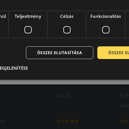
nül
Teljesítmény
Célzás
Funkcionalitás
ÖSSZES ELUTASÍTÁSA
ÖSSZES 
EGJELENÍTÉSE
Laca
A b
-
Mind
ot.