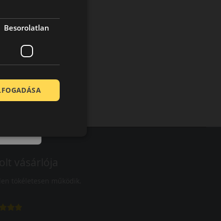
Besorolatlan
ELFOGADÁSA
olt vásárlója
en tökéletesen működik.