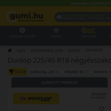
Használja a LENDÜLET 
Hol szeretné átvenni a termékeit?
Helyadatai alapján:
1119 Buda
Gumiabroncsok
Felnik
Szervizek
S
Gumi
Négyévszakos gumi
Dunlop
225/45R18
Dunlop 225/45 R18 négyévszak
Szűrők
Szélesség: 225
Oldalfal: 45
Átmérő: 1
AJÁNLOTT PRÉMIUM
0 értékelés