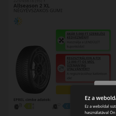
225/45R18 (95) Y
Allseason 2 XL
NÉGYÉVSZAKOS GUMI
AKÁR 5.000 FT SZERELÉSI
KEDVEZMÉNY!
Használja a LENDÜLET
kuponkódot!
REGISZTRÁLJON A FIX
12.000 FT-OS MOL
ÜZEMANYAG
UTALVÁNYÉRT!
A regisztrációhoz kattintson
ide!
0%
Ez a webolda
EPREL cimke adatok:
Ez a weboldal süt
használatával Ön 