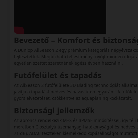
Bevezető – Komfort és biztons
A Dunlop AllSeason 2 egy prémium kategóriás négyévszako
fejlesztettek. Megbízható teljesítményt nyújt minden időjárá
egyetlen szettet szeretnének egész évben használni.
Futófelület és tapadás
Az AllSeason 2 futófelülete 3D Blading technológiát alkalm
javítja a tapadást nedves és havas úton egyaránt. A futófelül
gyors elvezetését, csökkentve az aquaplaning kockázatát.
Biztonsági jellemzők
Az abroncs rendelkezik M+S és 3PMSF minősítéssel, így téli
méretben C osztályú üzemanyag‑hatékonyságot és nedves tap
71 dB). ADAC teszteken kiemelkedő kopásállóságot mutatott, 