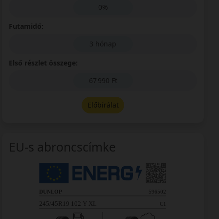
0%
Futamidő:
3 hónap
Első részlet összege:
67 990 Ft
Előbírálat
EU-s abroncscímke