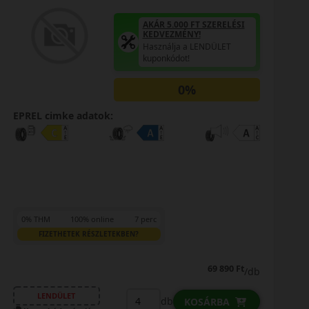
AKÁR 5.000 FT SZERELÉSI
KEDVEZMÉNY!
Használja a LENDÜLET
kuponkódot!
0%
EPREL cimke adatok:
0% THM
100% online
7 perc
FIZETHETEK RÉSZLETEKBEN?
69 890 Ft
/db
LENDÜLET
db
KOSÁRBA