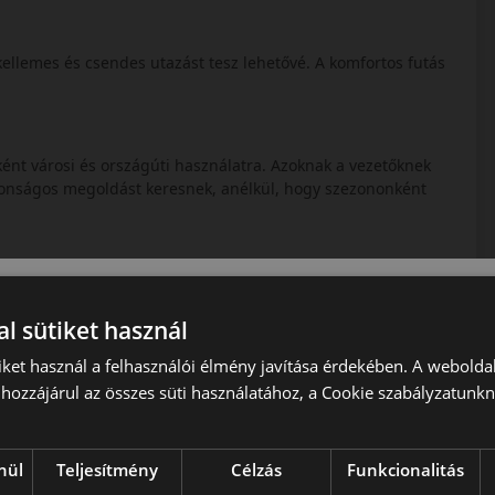
kellemes és csendes utazást tesz lehetővé. A komfortos futás
ént városi és országúti használatra. Azoknak a vezetőknek
iztonságos megoldást keresnek, anélkül, hogy szezononként
l sütiket használ
iket használ a felhasználói élmény javítása érdekében. A webolda
hozzájárul az összes süti használatához, a Cookie szabályzatunk
nül
Teljesítmény
Célzás
Funkcionalitás