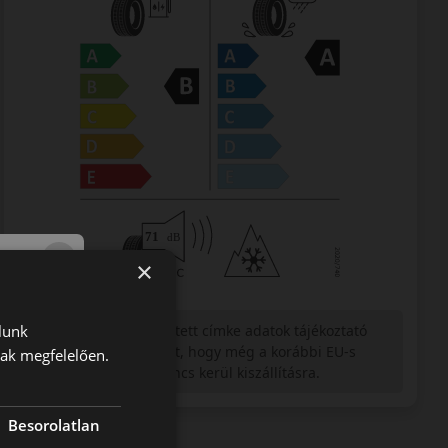
×
lunk
Figyelem a feltüntetett címke adatok tájékoztató
jellegűek. Előfordulhat, hogy még a korábbi EU-s
nak megfelelően.
címkével ellátott abroncs kerül kiszállításra.
Besorolatlan