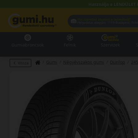
Használja a LENDÜLET 
Hol szeretné átvenni a termékeit?
Helyadatai alapján:
1119 Buda
Gumiabroncsok
Felnik
Szervizek
S
Gumi
Négyévszakos gumi
Dunlop
24
Vissza