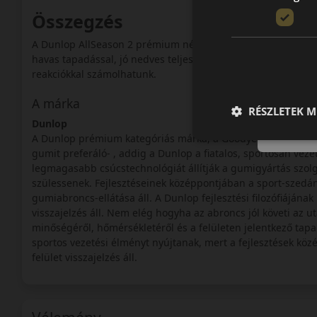
Összegzés
A Dunlop AllSeason 2 prémium négyévszakos abroncs, amely a
havas tapadással, jó nedves teljesítménnyel és hosszú élet
reakciókkal számolhatunk.
A márka
RÉSZLETEK M
Dunlop
A Dunlop prémium kategóriás márka, a Goodyear-Dunlop cso
gumit preferáló- , addig a Dunlop a fiatalos, sportosan vezet
legmagasabb csúcstechnológiát állítják a gumigyártás szolg
szülessenek. Fejlesztéseinek középpontjában a sport-szedán
gumiabroncs-ellátása áll. A Dunlop fejlesztési filozófiáján
visszajelzés áll. Nem elég hogyha az abroncs jól követi az uta
minőségéről, hőmérsékletéről és a felületen jelentkező tap
sportos vezetési élményt nyújtanak, mert a fejlesztések köz
felület visszajelzés áll.