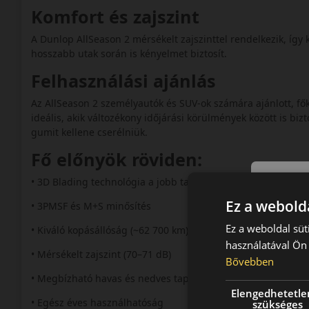
Komfort és zajszint
A Dunlop AllSeason 2 mérsékelt zajszinttel rendelkezik, így 
hosszabb utak során is kényelmet biztosít.
Felhasználási ajánlás
Az AllSeason 2 személyautók és SUV‑ok számára ajánlott, fők
ideális, akik változékony időjárási körülmények között is b
gumit kellene cserélniük.
Fő előnyök röviden:
• 3D Blading technológia a jobb tapadásért
Ez a webolda
• 3PMSF és M+S minősítés
Ez a weboldal süt
• Kiváló kopásállóság (~62 700 km)
használatával Ön 
• Mérsékelt zajszint (70–71 dB)
Bővebben
• Megbízható havas és nedves tapadás
Elengedhetetle
• Egész éves használhatóság
szükséges