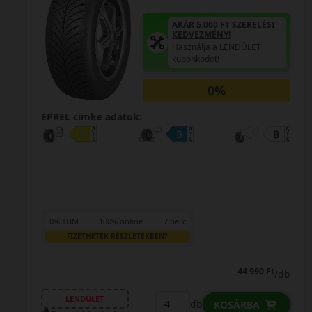
AKÁR 5.000 FT SZERELÉSI
KEDVEZMÉNY!
Használja a LENDÜLET
kuponkódot!
0%
EPREL cimke adatok:
0% THM
100% online
7 perc
FIZETHETEK RÉSZLETEKBEN?
44 990 Ft
/db
LENDÜLET
db
KOSÁRBA