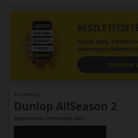
RÉSZLETFIZET
Nézze meg, elérhető-e
bármilyen elköteleződ
Elindítom a
A mintázat
Dunlop AllSeason 2
Négyévszakos személyautó gumi