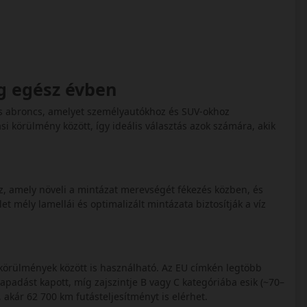
ág egész évben
s abroncs, amelyet személyautókhoz és SUV‑okhoz
si körülmény között, így ideális választás azok számára, akik
az, amely növeli a mintázat merevségét fékezés közben, és
et mély lamellái és optimalizált mintázata biztosítják a víz
 körülmények között is használható. Az EU címkén legtöbb
adást kapott, míg zajszintje B vagy C kategóriába esik (~70–
akár 62 700 km futásteljesítményt is elérhet.