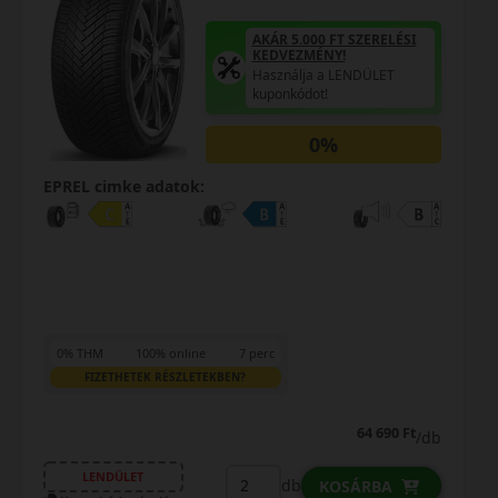
AKÁR 5.000 FT SZERELÉSI
KEDVEZMÉNY!
Használja a LENDÜLET
kuponkódot!
0%
EPREL cimke adatok:
0% THM
100% online
7 perc
FIZETHETEK RÉSZLETEKBEN?
64 690 Ft
/db
LENDÜLET
db
KOSÁRBA