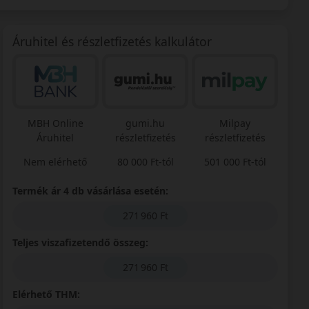
Áruhitel és részletfizetés kalkulátor
MBH Online
gumi.hu
Milpay
Áruhitel
részletfizetés
részletfizetés
Nem elérhető
80 000 Ft-tól
501 000 Ft-tól
Termék ár 4 db vásárlása esetén:
271 960 Ft
Teljes viszafizetendő összeg:
271 960 Ft
Elérhető THM: