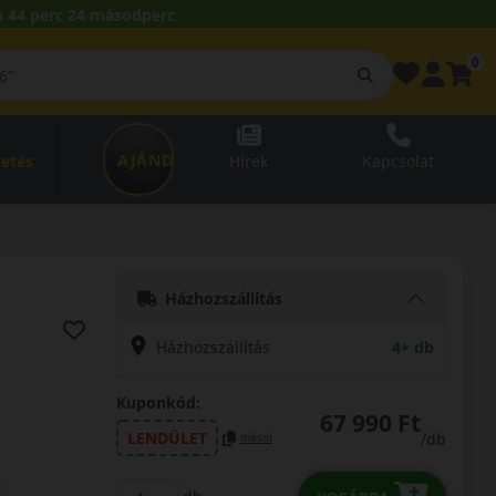
 44 perc 23 másodperc.
0
AJÁNDÉKUTALVÁNY
zetés
Hírek
Kapcsolat
Házhozszállítás
Házhozszállítás
4+ db
Kuponkód:
67 990 Ft
LENDÜLET
/db
másol