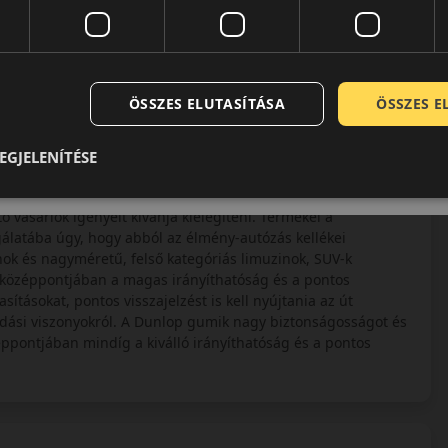
 biztonságot, a kényelmet és a tartósságot ötvözi. Erős
tartammal rendelkezik, bár száraz úton mérsékeltebb fékezési
ÖSSZES ELUTASÍTÁSA
ÖSSZES 
EGJELENÍTÉSE
port névadó tagja. Míg a Goodyear a csendes, komfortos
ő vásárlók igényeit kívánja kielégíteni. Termékei a
álatába úgy, hogy abból az élmény-autózás kellékei
ok és nagyméretű, felső kategóriás limuzinok, SUV-k
ak középpontjában a magas irányíthatóság és a pontos
sításokat, pontos visszajelzést is kell nyújtania az út
adási viszonyokról. A Dunlop gumik nagy biztonságosságot és
éppontjában mindíg a kiválló irányíthatóság és a pontos