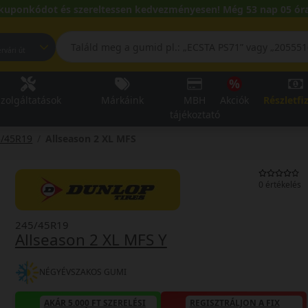
kuponkódot és szereltessen kedvezményesen! Még 53 nap 05 óra
pest, Fehérvári út
zolgáltatások
Márkáink
MBH
Akciók
Részletfi
tájékoztató
5/45R19
Allseason 2 XL MFS
0 értékelés
245/45R19
Allseason 2 XL MFS Y
NÉGYÉVSZAKOS GUMI
AKÁR 5.000 FT SZERELÉSI
REGISZTRÁLJON A FIX