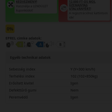
KEDVEZMÉNY!
12.000 FT-OS MOL
ÜZEMANYAG
Használja a LENDÜLET
UTALVÁNYÉRT!
kuponkódot!
A regisztrációhoz kattintson
ide!
0%
EPREL cimke adatok:
Egyéb technikai adatok
Sebesség index
Y (Y=300 km/h)
Terhelési index
102 (102=850kg)
Erősített kivitel
Igen
Defekttűrő gumi
Nem
Peremvédő
Igen
24545R19YAS2X