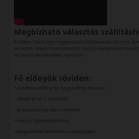
Megbízható választás szállítás
A Falken Van11 egy négyévszakos kisteherautó-abroncs, amel
terveztek. Megbízható tapadást, hosszú élettartamot és köl
országúti környezetben egyaránt.
Fő előnyök röviden:
• Kisteherautókhoz és furgonokhoz tervezve
• 3PMSF és M+S minősítés
• Jó aquaplaning elleni védelem
• Hosszú futásteljesítmény
• Megerősített oldalfalak a tartósságért