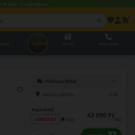
 10 perc 12 másodperc.
0
AJÁNDÉKUTALVÁNY
zetés
Hírek
Kapcsolat
Házhozszállítás
Házhozszállítás
3 db
Kuponkód:
43 090 Ft
LENDÜLET
/db
másol