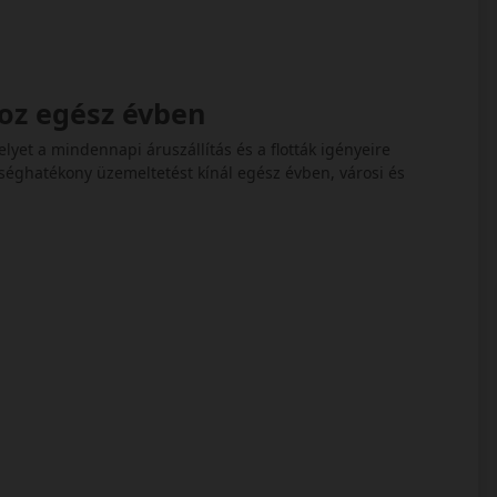
hoz egész évben
yet a mindennapi áruszállítás és a flották igényeire
tséghatékony üzemeltetést kínál egész évben, városi és