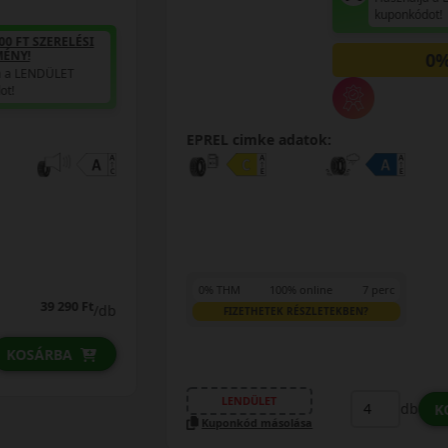
kuponkódot!
0%
EPREL cimke adatok:
0% THM
100% online
7 perc
FIZETHETEK RÉSZLETEKBEN?
40 690 Ft
/db
LENDÜLET
db
KOSÁRBA
Kuponkód másolása