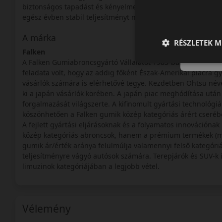
biztonságos tapadást és kényelmes futást biztosít. A mege
egész évben stabil teljesítményt nyújt.
A márka
RÉSZLETEK M
Falken
A Falken Gumiabroncsgyártó Vállalatot 1983-ban alapította 
feladata volt, hogy az addig főként Észak-Amerikai piacra g
vásárlók számára is elérhetővé tegye. Kezdetben Ohtsu néve
ki a japán vásárlók körében. A japán piac meghódítása után a
forgalmazását világszerte. A kifinomult gyártási technológiá
köszönhetően a Falken gumik közép kategóriás árért cseréb
A fejlett gyártási eljárásoknak és a folyamatos innovációna
közép kategóriás abroncsok, hanem a prémium termékek (mint
gumik ár/érték aránya felülmúlja valamennyi felső kategór
teljesítményre vágyó autósok számára. Terepjárók és SUV-k i
limuzinok kategóriájában a legjobb vétel.
Vélemény