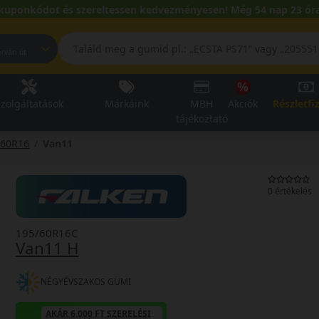
kuponkódot és szereltessen kedvezményesen! Még 54 nap 23 óra
pest, Fehérvári út
zolgáltatások
Márkáink
MBH
Akciók
Részletfi
tájékoztató
/60R16
Van11
0 értékelés
195/60R16C
Van11 H
NÉGYÉVSZAKOS GUMI
AKÁR 6.000 FT SZERELÉSI