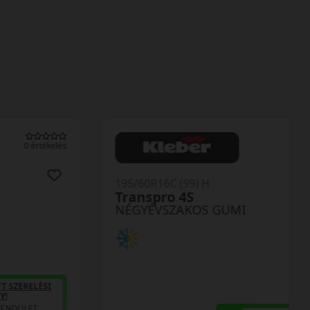
0 értékelés
195/60R16C (99) H
Transpro 4S
NÉGYÉVSZAKOS GUMI