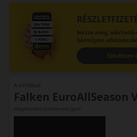
RÉSZLETFIZET
Nézze meg, elérhető-e
bármilyen elköteleződ
Elindítom a
A mintázat
Falken EuroAllSeason 
Négyévszakos kisteherautó gumi