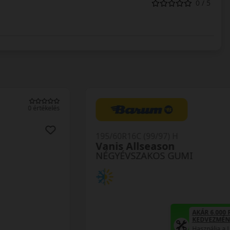
0 / 5
0 értékelés
195/60R16C (99/97) H
Vanis Allseason
NÉGYÉVSZAKOS GUMI
AKÁR 6.000 FT SZERELÉSI
KEDVEZMÉNY!
Használja a LENDÜLET