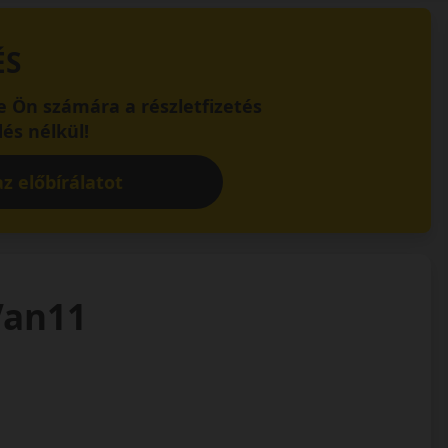
ÉS
 Ön számára a részletfizetés
és nélkül!
z előbírálatot
Van11