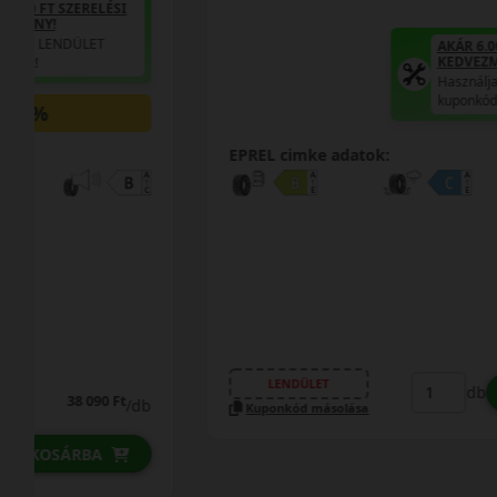
AKÁR 6.000 FT SZERELÉSI
KEDVEZMÉNY!
Használja a LENDÜLET
kuponkódot!
EPREL cimke adatok:
39 290 Ft
/db
LENDÜLET
db
KOSÁRBA
Kuponkód másolása