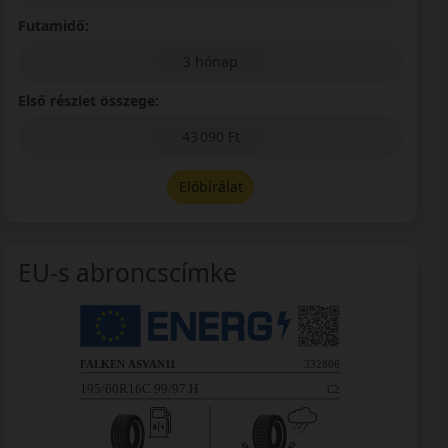
Futamidő:
3 hónap
Első részlet összege:
43 090 Ft
Előbírálat
EU-s abroncscímke