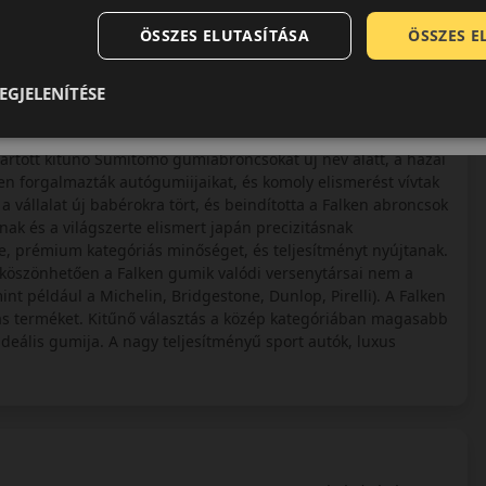
rősített szerkezetnek és a 3PMSF minősítésnek köszönhetően
ÖSSZES ELUTASÍTÁSA
ÖSSZES 
EGJELENÍTÉSE
Japánban a Sumitomo Gumiipari Vállalat. A cég elsődleges
yártott kitűnő Sumitomo gumiabroncsokat új név alatt, a hazai
n forgalmazták autógumiijaikat, és komoly elismerést vívtak
 vállalat új babérokra tört, és beindította a Falken abroncsok
nak és a világszerte elismert japán precizitásnak
e, prémium kategóriás minőséget, és teljesítményt nyújtanak.
k köszönhetően a Falken gumik valódi versenytársai nem a
 például a Michelin, Bridgestone, Dunlop, Pirelli). A Falken
iás terméket. Kitűnő választás a közép kategóriában magasabb
deális gumija. A nagy teljesítményű sport autók, luxus