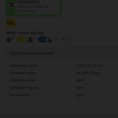
KEDVEZMÉNY!
Használja a LENDÜLET
kuponkódot!
0%
EPREL cimke adatok:
Egyéb technikai adatok
Sebesség index
H (H=210 km/h)
Terhelési index
99 (99=775kg)
Erősített kivitel
Nem
Defekttűrő gumi
Nem
Peremvédő
Nem
19560R16CHV11