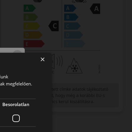
×
lunk
nak megfelelően.
Figyelem a feltüntetett címke adatok tájékoztató
jellegűek. Előfordulhat, hogy még a korábbi EU-s
címkével ellátott abroncs kerül kiszállításra.
Besorolatlan