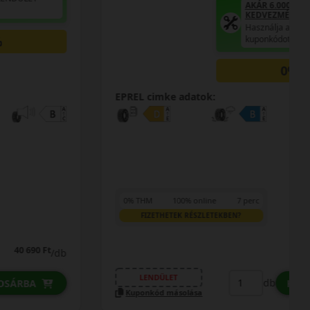
AKÁR 6.000 FT SZERELÉSI
KEDVEZMÉNY!
Használja a LENDÜLET
kuponkódot!
0%
EPREL cimke adatok:
0% THM
100% online
7 perc
FIZETHETEK RÉSZLETEKBEN?
41 190 Ft
/db
LENDÜLET
db
KOSÁRBA
Kuponkód másolása