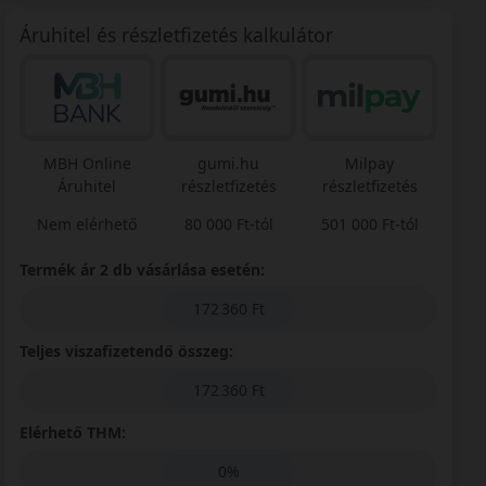
Áruhitel és részletfizetés kalkulátor
MBH Online
gumi.hu
Milpay
Áruhitel
részletfizetés
részletfizetés
Nem elérhető
80 000 Ft-tól
501 000 Ft-tól
Termék ár 2 db vásárlása esetén:
172 360 Ft
Teljes viszafizetendő összeg:
172 360 Ft
Elérhető THM:
0%