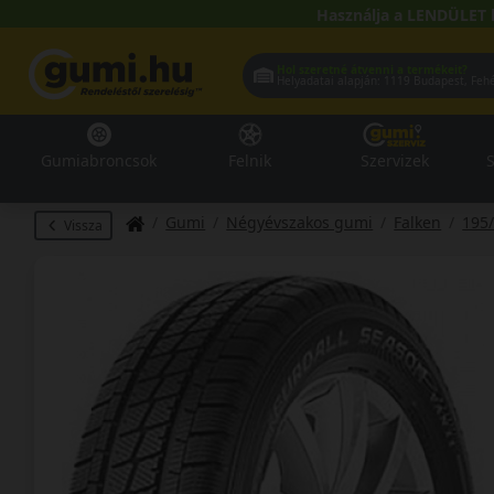
Használja a LENDÜLET 
Hol szeretné átvenni a termékeit?
Helyadatai alapján:
1119 Buda
Gumiabroncsok
Felnik
Szervizek
S
Gumi
Négyévszakos gumi
Falken
195
Vissza