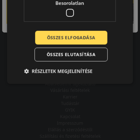
Besorolatlan
A bolt vásárlója
ÖSSZES ELFOGADÁSA
Minden tökéletesen működik.
ÖSSZES ELUTASÍTÁSA
RÉSZLETEK MEGJELENÍTÉSE
Impresszum
Adatvédelmi tájékoztató
Vásárlási feltételek
Karrier
Tudástár
GYIK
Kapcsolat
Impresszum
Elállás a szerződéstől
Szállítási és fizetési feltételek