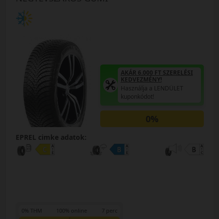
AKÁR 6.000 FT SZERELÉSI
KEDVEZMÉNY!
Használja a LENDÜLET
kuponkódot!
0%
EPREL cimke adatok:
0% THM
100% online
7 perc