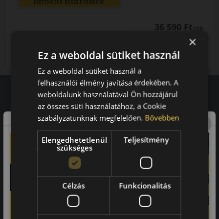
FIZETHETEK RÉSZLETEKBEN?
36 590 Ft
/db
×
LENDÜLET
db
KOSÁRBA
Ez a weboldal sütiket használ
Kuponkód másolása
Ez a weboldal sütiket használ a
felhasználói élmény javítása érdekében. A
weboldalunk használatával Ön hozzájárul
az összes süti használatához, a Cookie
Vásárlói vélemények
szabályzatunknak megfelelően.
Bővebben
97.76%
Elengedhetetlenül
Teljesítmény
szükséges
a vásárlók közül ajánlaná ismerősének ezt a boltot.
21659
vélemény alapján
Célzás
Funkcionalitás
Laca
-