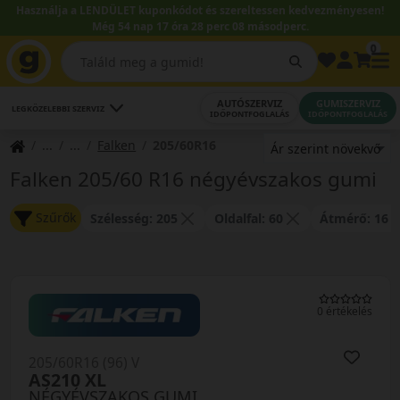
Használja a LENDÜLET kuponkódot és szereltessen kedvezményesen!
Még 54 nap 17 óra 28 perc 08 másodperc.
0
AUTÓSZERVIZ
GUMISZERVIZ
LEGKÖZELEBBI SZERVIZ
IDŐPONTFOGLALÁS
IDŐPONTFOGLALÁS
Falken
205/60R16
Falken 205/60 R16 négyévszakos gumi
Szűrők
Szélesség: 205
Oldalfal: 60
Átmérő: 16
0 értékelés
205/60R16 (96) V
AS210 XL
NÉGYÉVSZAKOS GUMI