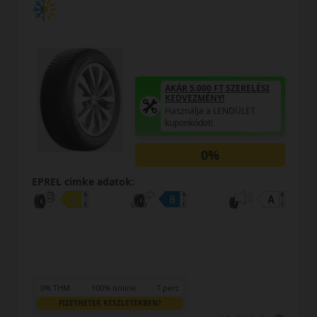
AKÁR 5.000 FT SZERELÉSI
KEDVEZMÉNY!
Használja a LENDÜLET
kuponkódot!
0%
EPREL cimke adatok:
0% THM
100% online
7 perc
FIZETHETEK RÉSZLETEKBEN?