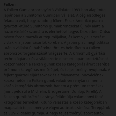
Falken
A Falken Gumiabroncsgyártó Vállalatot 1983-ban alapította
Japánban a Sumitomo Gumiipari Vállalat. A cég elsődleges
feladata volt, hogy az addig főként Észak-Amerikai piacra
gyártott kitűnő Sumitomo gumiabroncsokat új név alatt, a
hazai vásárlók számára is elérhetővé tegye. Kezdetben Ohtsu
néven forgalmazták autógumiijaikat, és komoly elismerést
vívtak ki a japán vásárlók körében. A japán piac meghódítása
után a vállalat új babérokra tört, és beindította a Falken
abroncsok forgalmazását világszerte. A kifinomult gyártási
technológiának és a világszerte elismert japán precizitásnak
köszönhetően a Falken gumik közép kategóriás árért cserébe,
prémium kategóriás minőséget, és teljesítményt nyújtanak. A
fejlett gyártási eljárásoknak és a folyamatos innovációnak
köszönhetően a Falken gumik valódi versenytársai nem a
közép kategóriás abroncsok, hanem a prémium termékek
(mint például a Michelin, Bridgestone, Dunlop, Pirelli). A
Falken gumik ár/érték aránya felülmúlja valamennyi felső
kategóriás terméket. Kitűnő választás a közép kategóriában
magasabb teljesítményre vágyó autósok számára. Terepjárók
és SUV-k ideális gumija. A nagy teljesítményű sport autók,