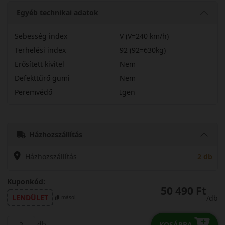
Egyéb technikai adatok
Sebesség index
V (V=240 km/h)
Terhelési index
92 (92=630kg)
Erősített kivitel
Nem
Defekttűrő gumi
Nem
Peremvédő
Igen
21550R18VAS21S
Házhozszállítás
Házhozszállítás
2 db
Kuponkód:
50 490 Ft
LENDÜLET
/db
másol
db
KOSÁRBA