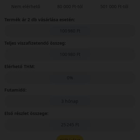
Nem elérhető
80 000 Ft-tól
501 000 Ft-tól
Termék ár 2 db vásárlása esetén:
100 980 Ft
Teljes viszafizetendő összeg:
100 980 Ft
Elérhető THM:
0%
Futamidő:
3 hónap
Első részlet összege:
25 245 Ft