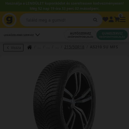
Használja a LENDÜLET kuponkódot és szereltessen kedvezményesen!
Még 52 nap 19 óra 33 perc 02 másodperc.
0
AUTÓSZERVIZ
GUMISZERVIZ
LEGKÖZELEBBI SZERVIZ
IDŐPONTFOGLALÁS
IDŐPONTFOGLALÁS
215/50R18
AS210 SU MFS
Vissza