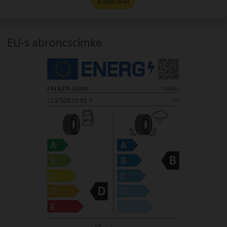
Előbírálat
EU-s abroncscímke