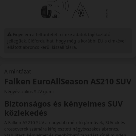
Figyelem a feltüntetett címke adatok tájékoztató
jellegűek. Előfordulhat, hogy még a korábbi EU-s címkével
ellátott abroncs kerül kiszállításra.
A mintázat
Falken EuroAllSeason AS210 SUV
Négyévszakos SUV gumi
Biztonságos és kényelmes SUV
közlekedés
A Falken AS210 SUV a nagyobb méretű járművek, SUV‑ok és
crossoverek számára kifejlesztett négyévszakos abroncs.
Stabilitást, kényelmet és megbízható tapadást kínál minden