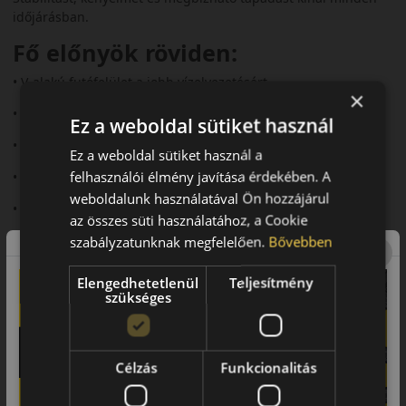
időjárásban.
Fő előnyök röviden:
• V‑alakú futófelület a jobb vízelvezetésért
×
• 3PMSF és M+S minősítés
Ez a weboldal sütiket használ
• Stabil havas tapadás
Ez a weboldal sütiket használ a
felhasználói élmény javítása érdekében. A
• Halk és komfortos futás
weboldalunk használatával Ön hozzájárul
• Kiváló aquaplaning védelem
az összes süti használatához, a Cookie
Futófelület és tapadás
szabályzatunknak megfelelően.
Bővebben
Az irányított V‑alakú futófelület és a változó mélységű
Elengedhetetlenül
Teljesítmény
barázdák javítják a vízelvezetést, így csökkentik az
szükséges
aquaplaning kockázatát. A Multi‑Directional Sipe rendszer
erős hófogást biztosít, ezáltal havas környezetben is
biztonságosan használható.
Célzás
Funkcionalitás
Biztonsági jellemzők