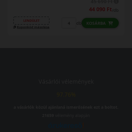
45 690 Ft
44 090 Ft
/db
LENDÜLET
db
KOSÁRBA
Kuponkód másolása
Vásárlói vélemények
97.76%
a vásárlók közül ajánlaná ismerősének ezt a boltot.
21659
vélemény alapján