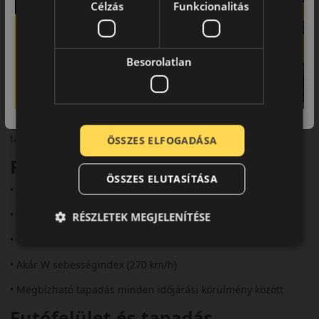
Célzás
Funkcionalitás
Teljesítményorientált biztonság
Besorolatlan
egész évben
A Falken AS220 Pro Allseason a gyártó első, kifejezetten nagy
teljesítményű személyautókhoz fejlesztett négyévszakos
abroncsa. A sportos vezetéshez szükséges stabilitást és
tapadást ötvözi az egész éves biztonsággal.
ÖSSZES ELFOGADÁSA
Fő előnyök röviden:
ÖSSZES ELUTASÍTÁSA
• Aszimmetrikus futófelület a sportos vezetéshez
• 4D‑Nano Design gumikeverék
RÉSZLETEK MEGJELENÍTÉSE
• 3PMSF és M+S minősítés
• Akár W sebességindex (270 km/h)
• Megbízható tapadás minden időjárási körülmény között
Futófelület és tapadás