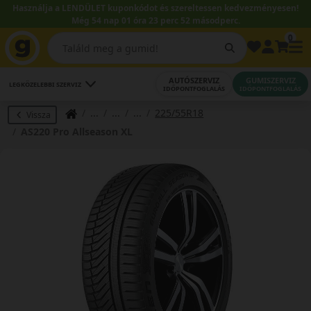
Használja a LENDÜLET kuponkódot és szereltessen kedvezményesen!
Még 54 nap 01 óra 23 perc 51 másodperc.
0
AUTÓSZERVIZ
GUMISZERVIZ
LEGKÖZELEBBI SZERVIZ
IDŐPONTFOGLALÁS
IDŐPONTFOGLALÁS
225/55R18
Vissza
AS220 Pro Allseason XL