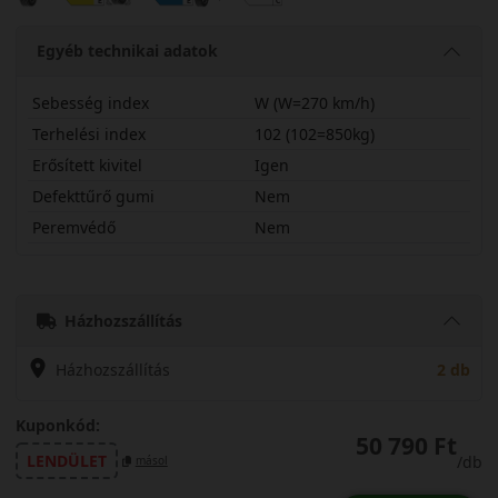
Egyéb technikai adatok
Sebesség index
W (W=270 km/h)
Terhelési index
102 (102=850kg)
Erősített kivitel
Igen
Defekttűrő gumi
Nem
Peremvédő
Nem
22555R18WAS220X
Házhozszállítás
Házhozszállítás
2 db
Kuponkód:
50 790 Ft
LENDÜLET
/db
másol