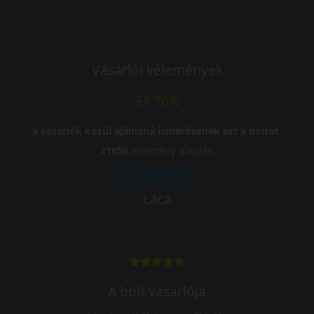
Vásárlói vélemények
97.76%
a vásárlók közül ajánlaná ismerősének ezt a boltot.
21659
vélemény alapján
Laca
-
A bolt vásárlója