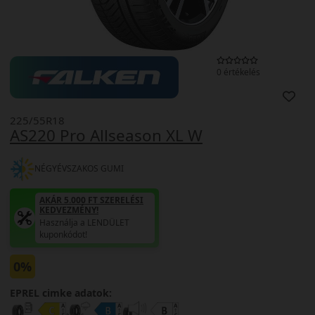
0 értékelés
225/55R18
AS220 Pro Allseason XL W
NÉGYÉVSZAKOS GUMI
AKÁR 5.000 FT SZERELÉSI
KEDVEZMÉNY!
Használja a LENDÜLET
kuponkódot!
0%
EPREL cimke adatok: