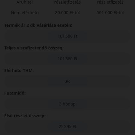
Áruhitel
részletfizetés
részletfizetés
Nem elérhető
80 000 Ft-tól
501 000 Ft-tól
Termék ár 2 db vásárlása esetén:
101 580 Ft
Teljes viszafizetendő összeg:
101 580 Ft
Elérhető THM:
0%
Futamidő:
3 hónap
Első részlet összege:
25 395 Ft