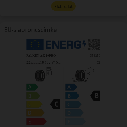
Előbírálat
EU-s abroncscímke