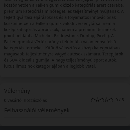
köszönhetően a Falken gumik közép kategóriás árért cserébe,
prémium kategóriás minőséget, és teljesítményt nyújtanak. A
fejlett gyártási eljárásoknak és a folyamatos innovációnak
köszönhetően a Falken gumik valódi versenytársai nem a
közép kategóriás abroncsok, hanem a prémium termékek
(mint például a Michelin, Bridgestone, Dunlop, Pirelli). A
Falken gumik ár/érték aránya felülmúlja valamennyi felső
kategóriás terméket. Kitűnő választás a közép kategóriában
magasabb teljesítményre vágyó autósok számára. Terepjárók
és SUV-k ideális gumija. A nagy teljesítményű sport autók,
luxus limuzinok kategóriájában a legjobb vétel.
Vélemény
0 / 5
0 vásárlói hozzászólás
Felhasználói vélemények