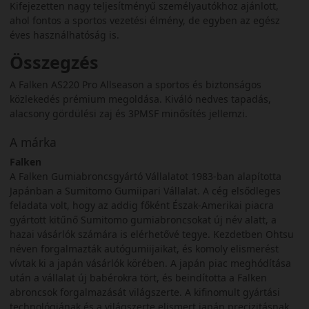
Kifejezetten nagy teljesítményű személyautókhoz ajánlott,
ahol fontos a sportos vezetési élmény, de egyben az egész
éves használhatóság is.
Összegzés
A Falken AS220 Pro Allseason a sportos és biztonságos
közlekedés prémium megoldása. Kiváló nedves tapadás,
alacsony gördülési zaj és 3PMSF minősítés jellemzi.
A márka
Falken
A Falken Gumiabroncsgyártó Vállalatot 1983-ban alapította
Japánban a Sumitomo Gumiipari Vállalat. A cég elsődleges
feladata volt, hogy az addig főként Észak-Amerikai piacra
gyártott kitűnő Sumitomo gumiabroncsokat új név alatt, a
hazai vásárlók számára is elérhetővé tegye. Kezdetben Ohtsu
néven forgalmazták autógumiijaikat, és komoly elismerést
vívtak ki a japán vásárlók körében. A japán piac meghódítása
után a vállalat új babérokra tört, és beindította a Falken
abroncsok forgalmazását világszerte. A kifinomult gyártási
technológiának és a világszerte elismert japán precizitásnak