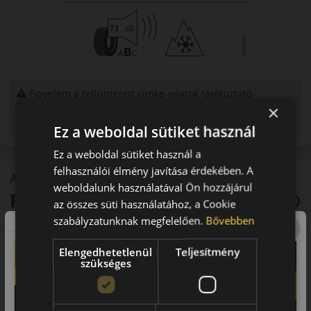
Figyelem a feltüntetett címke adatok tájékoztató
jellegűek. Előfordulhat, hogy még a korábbi EU-s címkével
×
ellátott abroncs kerül kiszállításra.
Ez a weboldal sütiket használ
Ez a weboldal sütiket használ a
felhasználói élmény javítása érdekében. A
A mintázat
weboldalunk használatával Ön hozzájárul
Falken EuroAllSeason
AS220 PRO
az összes süti használatához, a Cookie
szabályzatunknak megfelelően.
Bővebben
Négyévszakos személyautó gumi
Elengedhetetlenül
Teljesítmény
szükséges