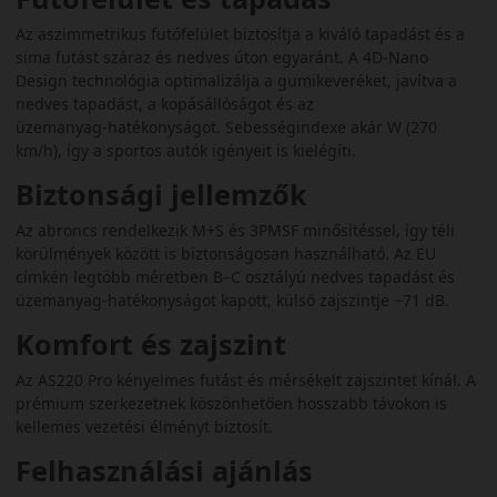
Az aszimmetrikus futófelület biztosítja a kiváló tapadást és a
sima futást száraz és nedves úton egyaránt. A 4D‑Nano
Design technológia optimalizálja a gumikeveréket, javítva a
nedves tapadást, a kopásállóságot és az
üzemanyag‑hatékonyságot. Sebességindexe akár W (270
km/h), így a sportos autók igényeit is kielégíti.
Biztonsági jellemzők
Az abroncs rendelkezik M+S és 3PMSF minősítéssel, így téli
körülmények között is biztonságosan használható. Az EU
címkén legtöbb méretben B–C osztályú nedves tapadást és
üzemanyag‑hatékonyságot kapott, külső zajszintje ~71 dB.
Komfort és zajszint
Az AS220 Pro kényelmes futást és mérsékelt zajszintet kínál. A
prémium szerkezetnek köszönhetően hosszabb távokon is
kellemes vezetési élményt biztosít.
Felhasználási ajánlás