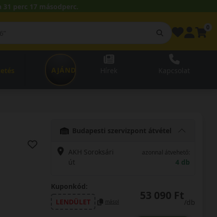
 31 perc 16 másodperc.
0
AJÁNDÉKUTALVÁNY
zetés
Hírek
Kapcsolat
Budapesti szervizpont átvétel
AKH Soroksári
azonnal átvehető:
út
4 db
Kuponkód:
53 090 Ft
LENDÜLET
/db
másol