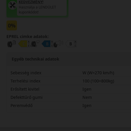
KEDVEZMÉNY!
Használja a LENDÜLET
kuponkódot!
0%
EPREL cimke adatok:
Egyéb technikai adatok
Sebesség index
W (W=270 km/h)
Terhelési index
100 (100=800kg)
Erősített kivitel
Igen
Defekttűrő gumi
Nem
Peremvédő
Igen
24545R18WAS220X