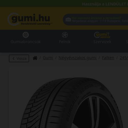
Használja a LENDÜLET 
Hol szeretné átvenni a termékeit?
Helyadatai alapján:
1119 Buda
Gumiabroncsok
Felnik
Szervizek
S
Gumi
Négyévszakos gumi
Falken
245
Vissza