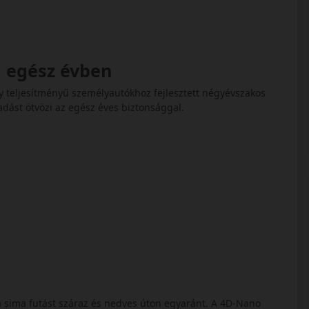
g egész évben
gy teljesítményű személyautókhoz fejlesztett négyévszakos
adást ötvözi az egész éves biztonsággal.
s a sima futást száraz és nedves úton egyaránt. A 4D‑Nano