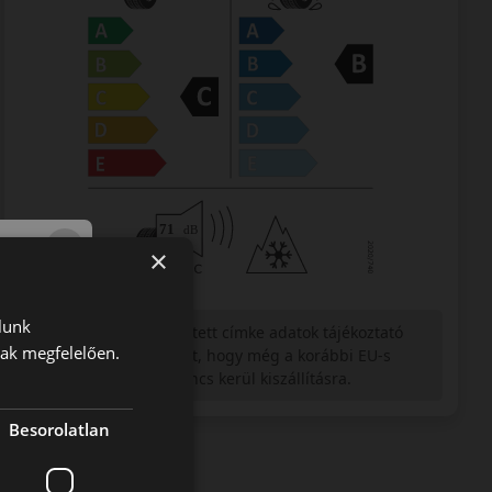
×
lunk
Figyelem a feltüntetett címke adatok tájékoztató
nak megfelelően.
jellegűek. Előfordulhat, hogy még a korábbi EU-s
címkével ellátott abroncs kerül kiszállításra.
Besorolatlan