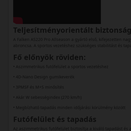
Teljesítményorientált biztonsá
A Falken AS220 Pro Allseason a gyártó első, kifejezetten na
abroncsa. A sportos vezetéshez szükséges stabilitást és tap
Fő előnyök röviden:
• Aszimmetrikus futófelület a sportos vezetéshez
• 4D‑Nano Design gumikeverék
• 3PMSF és M+S minősítés
• Akár W sebességindex (270 km/h)
• Megbízható tapadás minden időjárási körülmény között
Futófelület és tapadás
Az aszimmetrikus futófelület biztosítja a kiváló tapadást é