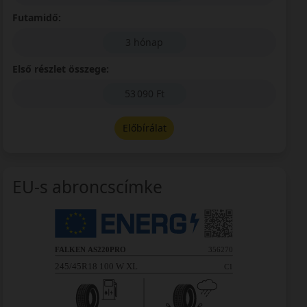
Futamidő:
3 hónap
Első részlet összege:
53 090 Ft
Előbírálat
EU-s abroncscímke