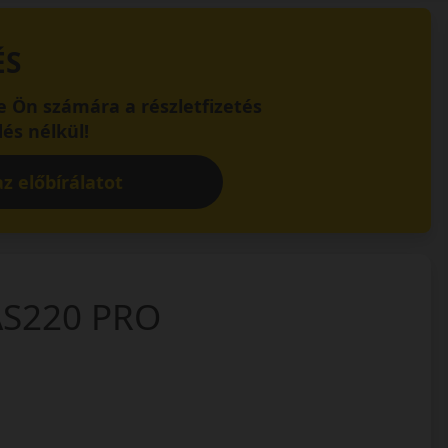
ÉS
 Ön számára a részletfizetés
és nélkül!
z előbírálatot
AS220 PRO