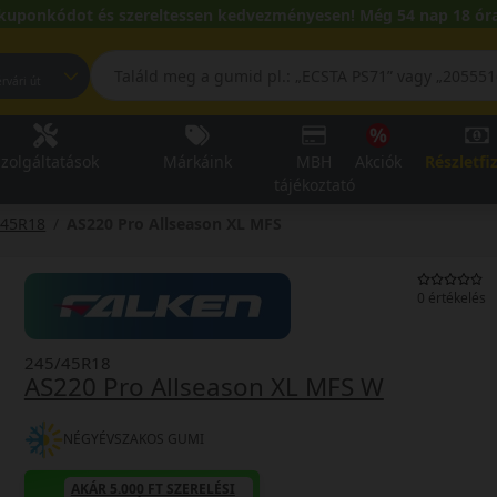
kuponkódot és szereltessen kedvezményesen! Még 54 nap 18 óra
pest, Fehérvári út
zolgáltatások
Márkáink
MBH
Akciók
Részletfi
tájékoztató
/45R18
AS220 Pro Allseason XL MFS
0 értékelés
245/45R18
AS220 Pro Allseason XL MFS W
NÉGYÉVSZAKOS GUMI
AKÁR 5.000 FT SZERELÉSI