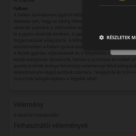
Falken
A Falken Gumiabroncsgyártó Vállalatot 1983-ban alapította 
feladata volt, hogy az addig főként Észak-Amerikai piacra g
vásárlók számára is elérhetővé tegye. Kezdetben Ohtsu néve
ki a japán vásárlók körében. A japán piac meghódítása után a
RÉSZLETEK M
forgalmazását világszerte. A kifinomult gyártási technológiá
köszönhetően a Falken gumik közép kategóriás árért cseréb
A fejlett gyártási eljárásoknak és a folyamatos innovációna
közép kategóriás abroncsok, hanem a prémium termékek (mint
gumik ár/érték aránya felülmúlja valamennyi felső kategór
teljesítményre vágyó autósok számára. Terepjárók és SUV-k i
limuzinok kategóriájában a legjobb vétel.
Vélemény
0 vásárlói hozzászólás
Felhasználói vélemények