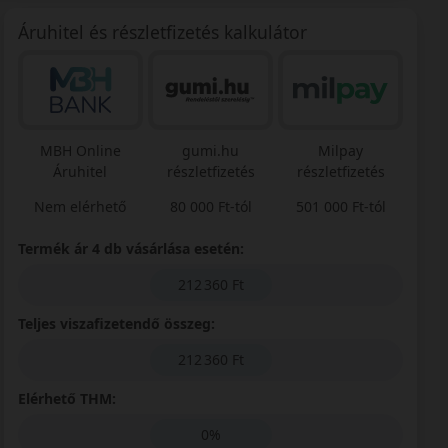
Áruhitel és részletfizetés kalkulátor
MBH Online
gumi.hu
Milpay
Áruhitel
részletfizetés
részletfizetés
Nem elérhető
80 000 Ft-tól
501 000 Ft-tól
Termék ár 4 db vásárlása esetén:
212 360 Ft
Teljes viszafizetendő összeg:
212 360 Ft
Elérhető THM:
0%