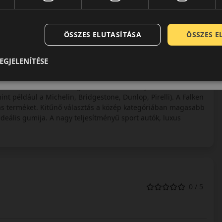
Japánban a Sumitomo Gumiipari Vállalat. A cég elsődleges
ÖSSZES ELUTASÍTÁSA
ÖSSZES 
yártott kitűnő Sumitomo gumiabroncsokat új név alatt, a hazai
n forgalmazták autógumiijaikat, és komoly elismerést vívtak
 vállalat új babérokra tört, és beindította a Falken abroncsok
EGJELENÍTÉSE
nak és a világszerte elismert japán precizitásnak
e, prémium kategóriás minőséget, és teljesítményt nyújtanak.
k köszönhetően a Falken gumik valódi versenytársai nem a
 például a Michelin, Bridgestone, Dunlop, Pirelli). A Falken
iás terméket. Kitűnő választás a közép kategóriában magasabb
deális gumija. A nagy teljesítményű sport autók, luxus
0 / 5