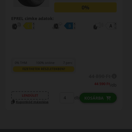
0%
EPREL cimke adatok:
0% THM
100% online
7 perc
FIZETHETEK RÉSZLETEKBEN?
44 890 Ft
44 590 Ft
/db
LENDÜLET
db
KOSÁRBA
Kuponkód másolása