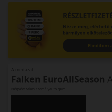
RÉSZLETFIZET
Nézze meg, elérhető-e
bármilyen elköteleződ
Elindítom a
A mintázat
Falken EuroAllSeason
Négyévszakos személyautó gumi