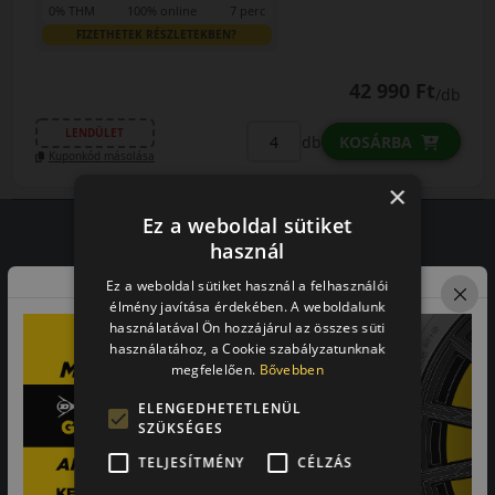
0% THM
100% online
7 perc
FIZETHETEK RÉSZLETEKBEN?
42 990 Ft
/db
LENDÜLET
db
KOSÁRBA
Kuponkód másolása
×
Ez a weboldal sütiket
használ
Vásárlói vélemények
Ez a weboldal sütiket használ a felhasználói
élmény javítása érdekében. A weboldalunk
97.76%
használatával Ön hozzájárul az összes süti
használatához, a Cookie szabályzatunknak
megfelelően.
Bővebben
a vásárlók közül ajánlaná ismerősének ezt a boltot.
21659
vélemény alapján
ELENGEDHETETLENÜL
SZÜKSÉGES
TELJESÍTMÉNY
CÉLZÁS
Laca