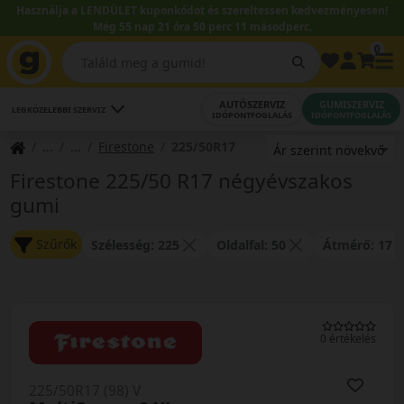
Használja a LENDÜLET kuponkódot és szereltessen kedvezményesen!
Még 55 nap 21 óra 50 perc 11 másodperc.
0
AUTÓSZERVIZ
GUMISZERVIZ
LEGKÖZELEBBI SZERVIZ
IDŐPONTFOGLALÁS
IDŐPONTFOGLALÁS
Firestone
225/50R17
Firestone 225/50 R17 négyévszakos
gumi
Szűrők
Szélesség: 225
Oldalfal: 50
Átmérő: 17
0 értékelés
225/50R17 (98) V