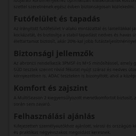
időjárási körülményekhez optimalizált kialakításának köszö
szettel szeretnének egész évben biztonságosan közlekedni.
Futófelület és tapadás
Az irányított futófelület V‑alakú mintázattal és lamellákkal j
kockázatát, és biztosítja a stabil tapadást nedves és havas
élettartamot biztosít, akár 20%-kal jobb futásteljesítménnye
Biztonsági jellemzők
Az abroncs rendelkezik 3PMSF és M+S minősítéssel, amely ga
SÜD tesztek szerint rövid fékutat nyújt száraz és nedves úto
környezetben is. ADAC teszteken is bizonyított, ahol a köz
Komfort és zajszint
A MultiSeason 2 kiegyensúlyozott menetkomfortot biztosít, z
során sem zavaró.
Felhasználási ajánlás
Kifejezetten személyautókhoz ajánlott, városi és országúti 
és praktikus négyévszakos megoldást keresnek.