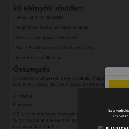
Fő előnyök röviden:
• 3PMSF és M+S minősítés
• Megbízható nedves és havas tapadás
• TÜV SÜD által igazolt rövid fékút
• Akár 20%-kal hosszabb futásteljesítmény
• Komfortos és halk futás
Összegzés
A Firestone MultiSeason 2 egy sokoldalú, megbízható négyé
körülmény között, miközben hosszú élettartamot és komforto
A márka
Firestone
Ez a webolda
A Firestone márkanév már csaknem 120 éve a minőséggel 
Ön hozzáj
tartós használatra tervezik és gyártják. A kategóriájában 
bizonyosodott már be.
ELENGEDHE