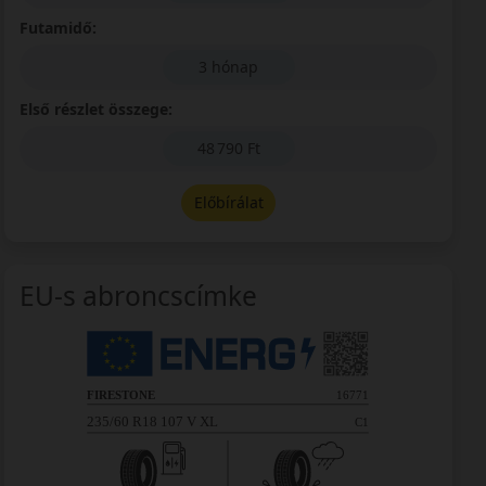
Futamidő:
3 hónap
Első részlet összege:
48 790 Ft
Előbírálat
EU-s abroncscímke