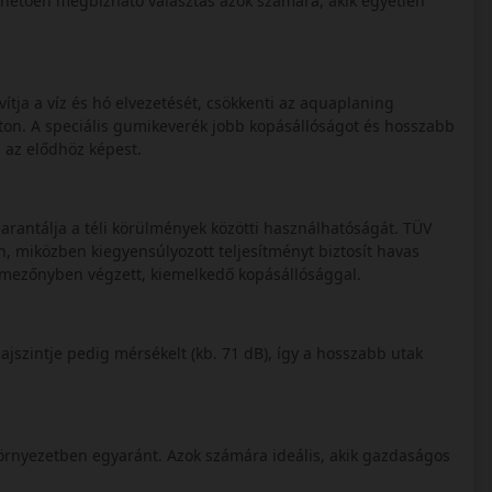
nhetően megbízható választás azok számára, akik egyetlen
avítja a víz és hó elvezetését, csökkenti az aquaplaning
 úton. A speciális gumikeverék jobb kopásállóságot és hosszabb
l az elődhöz képest.
rantálja a téli körülmények közötti használhatóságát. TÜV
n, miközben kiegyensúlyozott teljesítményt biztosít havas
épmezőnyben végzett, kiemelkedő kopásállósággal.
ajszintje pedig mérsékelt (kb. 71 dB), így a hosszabb utak
környezetben egyaránt. Azok számára ideális, akik gazdaságos