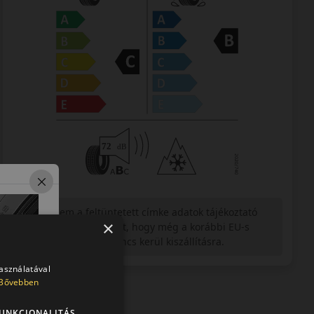
Figyelem a feltüntetett címke adatok tájékoztató
×
jellegűek. Előfordulhat, hogy még a korábbi EU-s
címkével ellátott abroncs kerül kiszállításra.
használatával
Bővebben
UNKCIONALITÁS