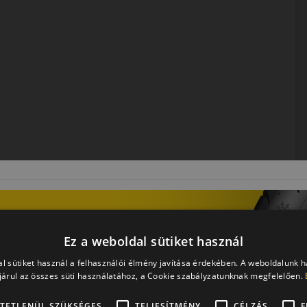
vszakos abroncs, amely jó tapadást nyújt minden időjárási
s futást kínál.
Ez a weboldal sütiket használ
l sütiket használ a felhasználói élmény javítása érdekében. A weboldalunk 
és a megbízhatósággal fonódott össze. Gumiabroncsaikat
árul az összes süti használatához, a Cookie szabályzatunknak megfelelően.
szinte legjobbnak számít, ami számos független teszten
TETLENÜL SZÜKSÉGES
TELJESÍTMÉNY
CÉLZÁS
F