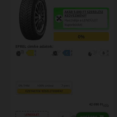
AKÁR 5.000 FT SZERELÉSI
KEDVEZMÉNY!
Használja a LENDÜLET
kuponkódot!
0%
EPREL cimke adatok:
0% THM
100% online
7 perc
FIZETHETEK RÉSZLETEKBEN?
47 790 Ft
47 390 Ft
/db
LENDÜLET
db
KOSÁRBA