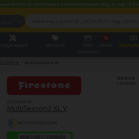
kuponkódot és szereltessen kedvezményesen! Még 55 nap 19 óra
pest, Fehérvári út
zolgáltatások
Márkáink
MBH
Akciók
Részletfi
tájékoztató
35/60R18
MultiSeason2 XL
0 értékelés
235/60R18
MultiSeason2 XL V
NÉGYÉVSZAKOS GUMI
AKÁR 5.000 FT SZERELÉSI