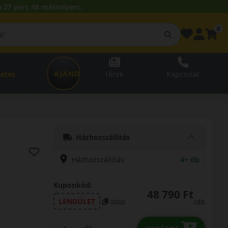
 27 perc 47 másodperc.
0
AJÁNDÉKUTALVÁNY
zetés
Hírek
Kapcsolat
Házhozszállítás
Házhozszállítás
4+ db
Kuponkód:
48 790 Ft
LENDÜLET
/db
másol