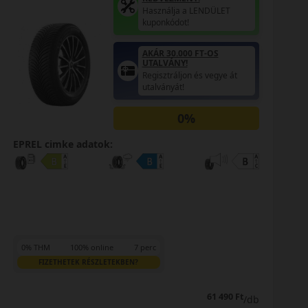
Használja a LENDÜLET
kuponkódot!
AKÁR 30.000 FT-OS
UTALVÁNY!
Regisztráljon és vegye át
utalványát!
0%
EPREL cimke adatok:
0% THM
100% online
7 perc
FIZETHETEK RÉSZLETEKBEN?
61 690 Ft
/db