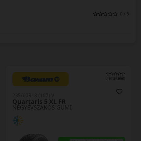
0 / 5
0 értékelés
235/60R18 (103) V
Crossclimate 2 SUV
NÉGYÉVSZAKOS GUMI
AKÁR 5.000 FT SZERELÉSI
KEDVEZMÉNY!