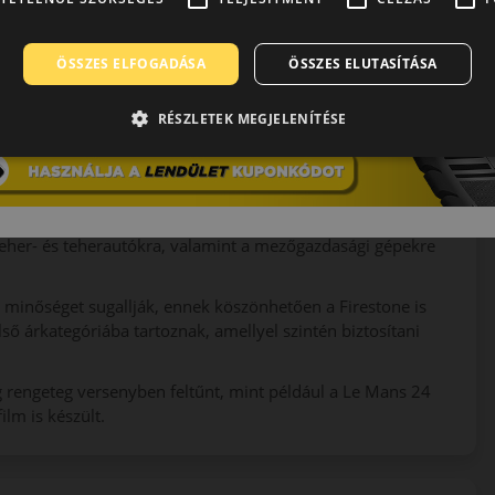
óban. Már Henry Ford – a márka alapítójának jó barátja – az
lasztott, ezzel leadva az akkori iparág legnagyobb és
ÖSSZES ELFOGADÁSA
ÖSSZES ELUTASÍTÁSA
ek közepére a világ legmeghatározóbb és legkiterjedtebb
ndy 500 futamot is a márka abroncsaival nyernek meg.
RÉSZLETEK MEGJELENÍTÉSE
összeolvadt, hogy a hasonló értékeket képviselő két
t. Mind a mai napig a Bridgestone, mint a Firestone gyártója
kínálják téli, nyári és négy évszakos abroncsaikat. Ezen
teher- és teherautókra, valamint a mezőgazdasági gépekre
s minőséget sugallják, ennek köszönhetően a Firestone is
ső árkategóriába tartoznak, amellyel szintén biztosítani
g rengeteg versenyben feltűnt, mint például a Le Mans 24
ilm is készült.