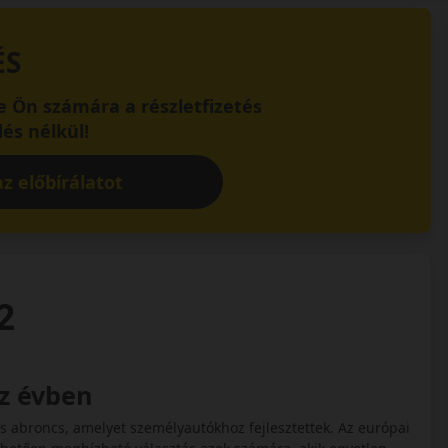
ÉS
 Ön számára a részletfizetés
és nélkül!
z előbírálatot
2
sz évben
 abroncs, amelyet személyautókhoz fejlesztettek. Az európai