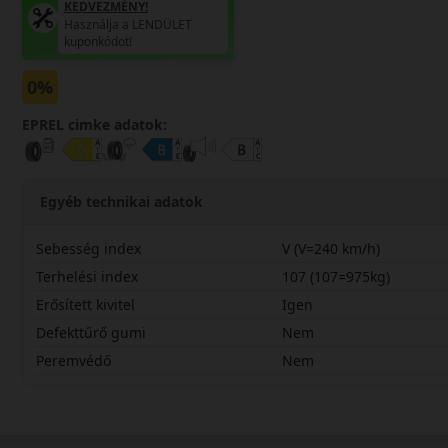
KEDVEZMÉNY!
Használja a LENDÜLET
kuponkódot!
0%
EPREL cimke adatok:
Egyéb technikai adatok
Sebesség index
V (V=240 km/h)
Terhelési index
107 (107=975kg)
Erősített kivitel
Igen
Defekttűrő gumi
Nem
Peremvédő
Nem
23560R18VMS2X