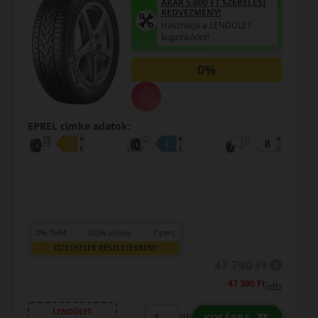
Használja a LENDÜLET
kuponkódot!
AKÁR 30.000 FT-OS
UTALVÁNY!
Regisztráljon és vegye át
utalványát!
0%
EPREL cimke adatok:
0% THM
100% online
7 perc
FIZETHETEK RÉSZLETEKBEN?
61 490 Ft
/db