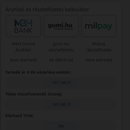
Áruhitel és részletfizetés kalkulátor
MBH Online
gumi.hu
Milpay
Áruhitel
részletfizetés
részletfizetés
Nem elérhető
80 000 Ft-tól
Nem elérhető
Termék ár 4 db vásárlása esetén:
195 160 Ft
Teljes viszafizetendő összeg:
195 160 Ft
Elérhető THM:
0%