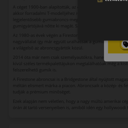
A céget 1900-ban alapították, az egyesült államokbeli Ohi
akkor forradalmi T-modelljéhez is Firestone abroncsokat vá
legjelentősebb gumiabroncs-megrendelését. Az 1950-es év
gumigyártójává nőtte ki magát. Számos Formula 1-es és I
Az 1980-as évek végén a Firestone és a japán Bridgestone 
nagyvállalat így már együtt uralhassák a gumiabroncspiaco
a világelső az abroncsgyártók közül.
2014 óta már nem csak személyautókra, hanem SUV-okra is 
kívül széles termékpalettájukon megtalálhatóak még a kis
felszerelhető gumik is.
A Firestone abroncsai is a Bridgestone által nyújtott maga
méltán elismert márka a piacon. Abroncsaik a közép- és fel
tudják a prémium minőséget.
Ezek alapján nem véletlen, hogy a nagy múltú amerikai cé
órán át tartó versenyeiben is, amiből idén egy hollywoodi f