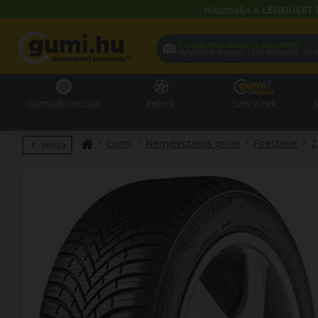
Használja a LENDÜLET 
Hol szeretné átvenni a termékeit?
Helyadatai alapján:
1119 Buda
Gumiabroncsok
Felnik
Szervizek
S
Gumi
Négyévszakos gumi
Firestone
2
Vissza