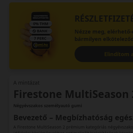
RÉSZLETFIZET
Nézze meg, elérhető-e
bármilyen elköteleződ
Elindítom a
A mintázat
Firestone MultiSeason 
Négyévszakos személyautó gumi
Bevezető – Megbízhatóság egé
A Firestone MultiSeason 2 prémium kategóriás négyévszakos