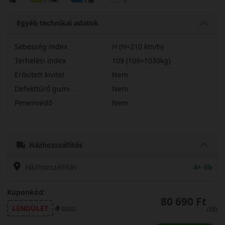
Egyéb technikai adatok
Sebesség index
H (H=210 km/h)
Terhelési index
109 (109=1030kg)
Erősített kivitel
Nem
Defekttűrő gumi
Nem
Peremvédő
Nem
22555R17CHV4SCG
Házhozszállítás
Házhozszállítás
4+ db
Kuponkód:
80 690 Ft
LENDÜLET
/db
másol