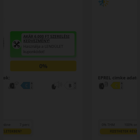
AKÁR 6.000 FT SZERELÉSI
KEDVEZMÉNY!
Használja a LENDÜLET
kuponkódot!
0%
EPREL cimke adatok:
0% THM
100% online
7 perc
FIZETHETEK RÉSZLETEKBEN?