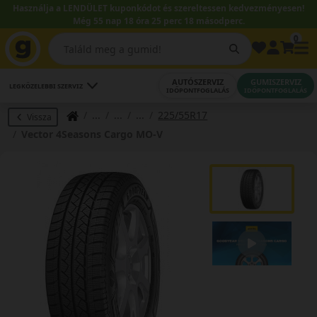
Használja a LENDÜLET kuponkódot és szereltessen kedvezményesen!
Még 55 nap 18 óra 25 perc 17 másodperc.
0
AUTÓSZERVIZ
GUMISZERVIZ
LEGKÖZELEBBI SZERVIZ
IDŐPONTFOGLALÁS
IDŐPONTFOGLALÁS
225/55R17
Vissza
Vector 4Seasons Cargo MO-V