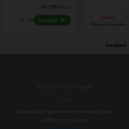
59 490 Ft
/db
LENDÜLET
db
KOSÁRBA
Kuponkód másolása
Vásárlói vélemények
97.76%
a vásárlók közül ajánlaná ismerősének ezt a boltot.
21659
vélemény alapján