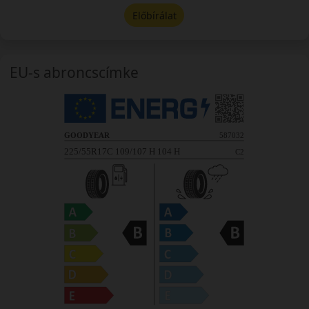
Előbírálat
EU-s abroncscímke