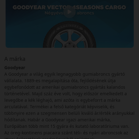
A márka
Goodyear
A Goodyear a világ egyik legnagyobb gumiabroncs gyártó
vállalata. 1889-es megalapítása óta, fejlődésének útja
egybefonódott az amerikai gumiabroncs gyártás kalandos
történetével. Majd száz éve volt, hogy először emelkedett a
levegőbe a kék léghajó, ami azóta is egybeforrt a márka
arculatával. Termékei a felső kategóriát képviselik, és
többnyire ezen a szegmensen belüli kiváló ár/érték arányukkal
hódítanak. Habár a Goodyear igazi amerikai márka,
Európában több mint 15 gyára és kutató laboratóriuma van.
Az öreg-kontinens piacaira szánt téli- és nyári abroncsok az