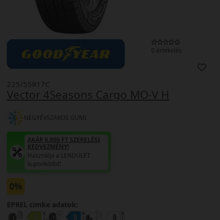
0 értékelés
225/55R17C
Vector 4Seasons Cargo MO-V H
NÉGYÉVSZAKOS GUMI
AKÁR 6.000 FT SZERELÉSI
KEDVEZMÉNY!
Használja a LENDÜLET
kuponkódot!
0%
EPREL cimke adatok: