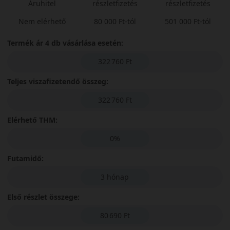
Áruhitel
részletfizetés
részletfizetés
Nem elérhető
80 000 Ft-tól
501 000 Ft-tól
Termék ár 4 db vásárlása esetén:
322 760 Ft
Teljes viszafizetendő összeg:
322 760 Ft
Elérhető THM:
0%
Futamidő:
3 hónap
Első részlet összege:
80 690 Ft