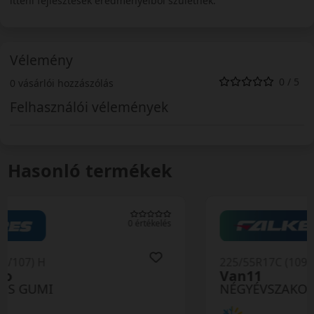
itteni fejlesztések eredményeiből születnek.
Vélemény
0 / 5
0 vásárlói hozzászólás
Felhasználói vélemények
Hasonló termékek
0 értékelés
225/55R17C (109) H
Van11
NÉGYÉVSZAKOS GUMI