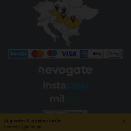
Augusztus 8-ai nyitva tartás
Kedves Ügyfeleink!