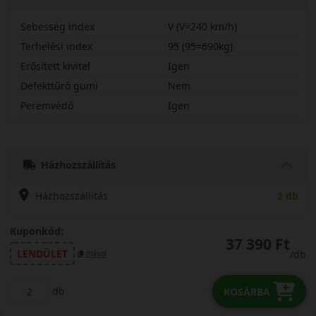
Sebesség index
V (V=240 km/h)
Terhelési index
95 (95=690kg)
Erősített kivitel
Igen
Defekttűrő gumi
Nem
Peremvédő
Igen
21550R17VQX3X
Házhozszállítás
Házhozszállítás
2 db
Kuponkód:
37 390 Ft
LENDÜLET
/db
másol
db
KOSÁRBA