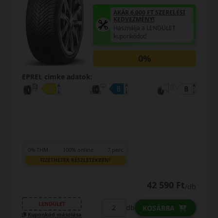
AKÁR 6.000 FT SZERELÉSI
KEDVEZMÉNY!
Használja a LENDÜLET
kuponkódot!
0%
EPREL cimke adatok:
0% THM
100% online
7 perc
FIZETHETEK RÉSZLETEKBEN?
42 590 Ft
/db
LENDÜLET
db
KOSÁRBA
Kuponkód másolása