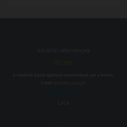
Vásárlói vélemények
97.76%
a vásárlók közül ajánlaná ismerősének ezt a boltot.
21659
vélemény alapján
Laca
-