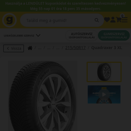
Használja a LENDÜLET kuponkódot és szereltessen kedvezményesen!
Még 55 nap 01 óra 18 perc 35 másodperc.
0
AUTÓSZERVIZ
GUMISZERVIZ
LEGKÖZELEBBI SZERVIZ
IDŐPONTFOGLALÁS
IDŐPONTFOGLALÁS
215/50R17
Quadraxer 3 XL
Vissza