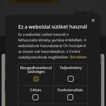
FIZETHETEK RÉSZLETEKBEN?
43 590 Ft
/db
×
LENDÜLET
db
KOSÁRBA
Ez a weboldal sütiket használ
Kuponkód másolása
Ez a weboldal sütiket használ a
felhasználói élmény javítása érdekében. A
weboldalunk használatával Ön hozzájárul
az összes süti használatához, a Cookie
Vásárlói vélemények
szabályzatunknak megfelelően.
Bővebben
97.76%
Elengedhetetlenül
Teljesítmény
szükséges
a vásárlók közül ajánlaná ismerősének ezt a boltot.
21659
vélemény alapján
Célzás
Funkcionalitás
Laca
-