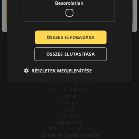
Besorolatlan
A bolt vásárlója
ÖSSZES ELFOGADÁSA
Minden tökéletesen működik.
ÖSSZES ELUTASÍTÁSA
RÉSZLETEK MEGJELENÍTÉSE
Impresszum
Adatvédelmi tájékoztató
Vásárlási feltételek
Karrier
Tudástár
GYIK
Kapcsolat
Impresszum
Elállás a szerződéstől
Szállítási és fizetési feltételek