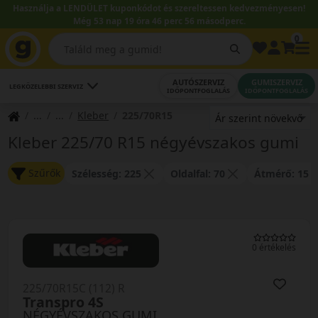
Használja a LENDÜLET kuponkódot és szereltessen kedvezményesen!
Még 53 nap 19 óra 46 perc 56 másodperc.
0
AUTÓSZERVIZ
GUMISZERVIZ
LEGKÖZELEBBI SZERVIZ
IDŐPONTFOGLALÁS
IDŐPONTFOGLALÁS
Kleber
225/70R15
Kleber 225/70 R15 négyévszakos gumi
Szűrők
Szélesség: 225
Oldalfal: 70
Átmérő: 15
0 értékelés
225/70R15C (112) R
Transpro 4S
NÉGYÉVSZAKOS GUMI