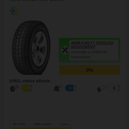
AKÁR 8.000 FT SZERELÉSI
KEDVEZMÉNY!
Használja a LENDÜLET
kuponkódot!
0%
EPREL cimke adatok:
0% THM
100% online
7 perc