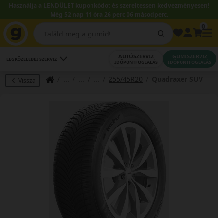
Használja a LENDÜLET kuponkódot és szereltessen kedvezményesen!
Még 52 nap 11 óra 26 perc 05 másodperc.
0
AUTÓSZERVIZ
GUMISZERVIZ
LEGKÖZELEBBI SZERVIZ
IDŐPONTFOGLALÁS
IDŐPONTFOGLALÁS
255/45R20
Quadraxer SUV
Vissza