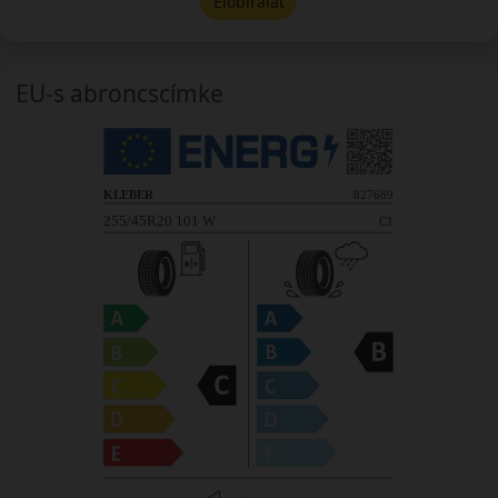
Előbírálat
EU-s abroncscímke