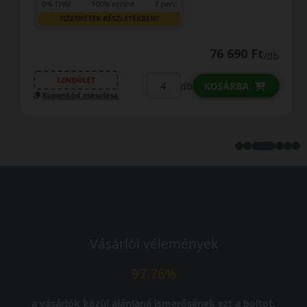
0% THM
100% online
7 perc
FIZETHETEK RÉSZLETEKBEN?
76 690 Ft
/db
LENDÜLET
db
KOSÁRBA
Kuponkód másolása
Vásárlói vélemények
97.76%
a vásárlók közül ajánlaná ismerősének ezt a boltot.