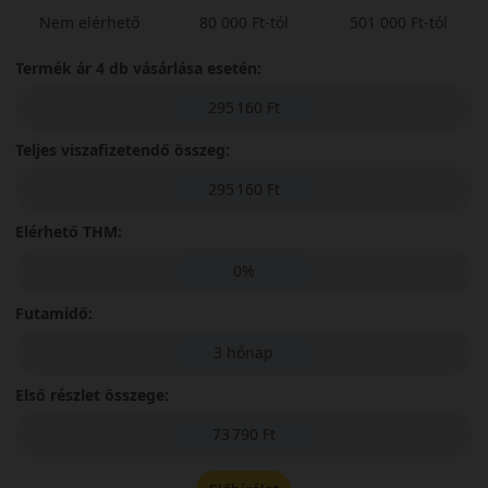
Nem elérhető
80 000 Ft-tól
501 000 Ft-tól
Termék ár 4 db vásárlása esetén:
295 160 Ft
Teljes viszafizetendő összeg:
295 160 Ft
Elérhető THM:
0%
Futamidő:
3 hónap
Első részlet összege:
73 790 Ft