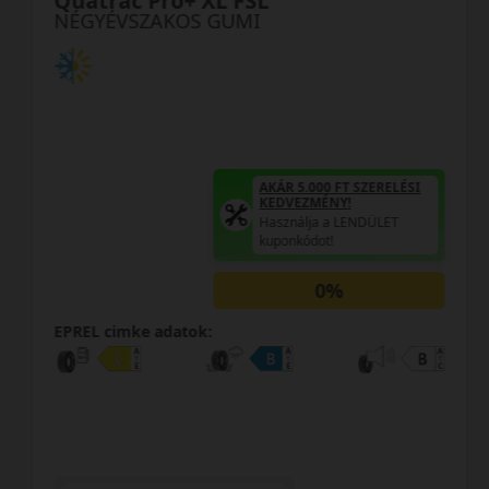
Quatrac Pro+ XL FSL
NÉGYÉVSZAKOS GUMI
AKÁR 5.000 FT SZERELÉSI
KEDVEZMÉNY!
Használja a LENDÜLET
kuponkódot!
0%
EPREL cimke adatok: