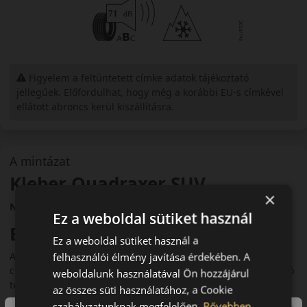
Figyelem a feltüntetett címke adatok tájékoztató
jellegűek. Előfordulhat, hogy még a korábbi EU-s címkével
ellátott abroncs kerül kiszállításra.
A mintázat
Kleber Quadraxer SUV
×
Négyévszakos SUV gumi
Ez a weboldal sütiket használ
Bevezető – SUV-okhoz tervezve
Ez a weboldal sütiket használ a
A Kleber Quadraxer SUV kifejezetten városi terepjárókhoz és
felhasználói élmény javítása érdekében. A
crossoverekhez fejlesztett négyévszakos abroncs. Megbízható
weboldalunk használatával Ön hozzájárul
teljesítményt nyújt minden időjárási körülmény között.
az összes süti használatához, a Cookie
szabályzatunknak megfelelően.
Bővebben