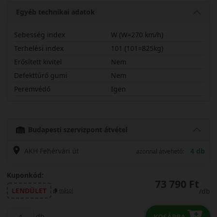
Egyéb technikai adatok
Sebesség index
W (W=270 km/h)
Terhelési index
101 (101=825kg)
Erősített kivitel
Nem
Defekttűrő gumi
Nem
Peremvédő
Igen
25545R20WQXS
Budapesti szervizpont átvétel
AKH Fehérvári út
4 db
azonnal átvehető:
Kuponkód:
73 790 Ft
LENDÜLET
/db
másol
db
KOSÁRBA