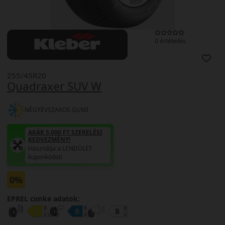
0 értékelés
255/45R20
Quadraxer SUV W
NÉGYÉVSZAKOS GUMI
AKÁR 5.000 FT SZERELÉSI
KEDVEZMÉNY!
Használja a LENDÜLET
kuponkódot!
0%
EPREL cimke adatok: