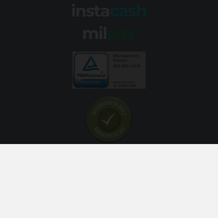
© 2026 Abroncs Kereskedőház Kft. | gumi.hu - Rendeléstől
szerelésig™