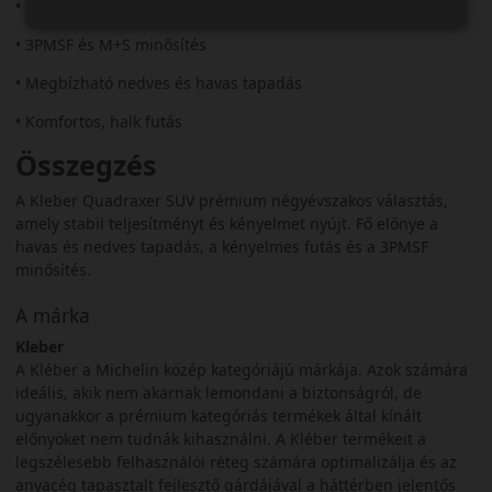
• SUV-okhoz fejlesztve
• 3PMSF és M+S minősítés
• Megbízható nedves és havas tapadás
• Komfortos, halk futás
Összegzés
A Kleber Quadraxer SUV prémium négyévszakos választás,
amely stabil teljesítményt és kényelmet nyújt. Fő előnye a
havas és nedves tapadás, a kényelmes futás és a 3PMSF
minősítés.
A márka
Kleber
A Kléber a Michelin közép kategóriájú márkája. Azok számára
ideális, akik nem akarnak lemondani a biztonságról, de
ugyanakkor a prémium kategóriás termékek által kínált
előnyöket nem tudnák kihasználni. A Kléber termékeit a
legszélesebb felhasználói réteg számára optimalizálja és az
anyacég tapasztalt fejlesztő gárdájával a háttérben jelentős