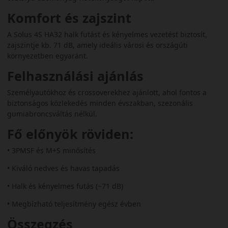
Komfort és zajszint
A Solus 4S HA32 halk futást és kényelmes vezetést biztosít,
zajszintje kb. 71 dB, amely ideális városi és országúti
környezetben egyaránt.
Felhasználási ajánlás
Személyautókhoz és crossoverekhez ajánlott, ahol fontos a
biztonságos közlekedés minden évszakban, szezonális
gumiabroncsváltás nélkül.
Fő előnyök röviden:
• 3PMSF és M+S minősítés
• Kiváló nedves és havas tapadás
• Halk és kényelmes futás (~71 dB)
• Megbízható teljesítmény egész évben
Összegzés