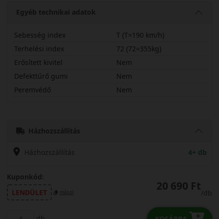
Egyéb technikai adatok
Sebesség index
T (T=190 km/h)
Terhelési index
72 (72=355kg)
Erősített kivitel
Nem
Defekttűrő gumi
Nem
Peremvédő
Nem
14565R15THA32
Házhozszállítás
Házhozszállítás
4+ db
Kuponkód:
20 690 Ft
LENDÜLET
/db
másol
db
KOSÁRBA