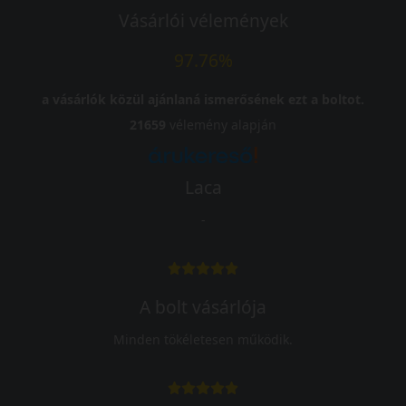
Vásárlói vélemények
97.76%
a vásárlók közül ajánlaná ismerősének ezt a boltot.
21659
vélemény alapján
Laca
-
A bolt vásárlója
Minden tökéletesen működik.