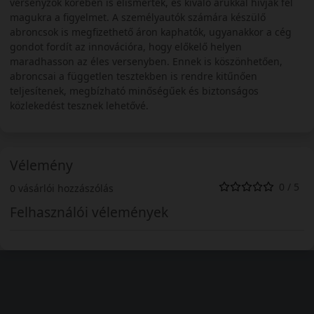
versenyzők körében is elismertek, és kiváló árukkal hívják fel
magukra a figyelmet. A személyautók számára készülő
abroncsok is megfizethető áron kaphatók, ugyanakkor a cég
gondot fordít az innovációra, hogy előkelő helyen
maradhasson az éles versenyben. Ennek is köszönhetően,
abroncsai a független tesztekben is rendre kitűnően
teljesítenek, megbízható minőségűek és biztonságos
közlekedést tesznek lehetővé.
Vélemény
0 / 5
0 vásárlói hozzászólás
Felhasználói vélemények