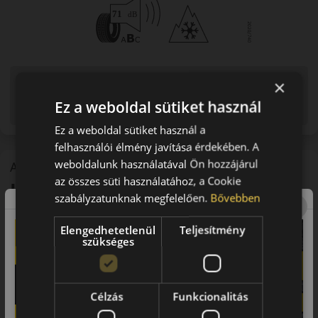
Figyelem a feltüntetett címke adatok tájékoztató
×
jellegűek. Előfordulhat, hogy még a korábbi EU-s címkével
Ez a weboldal sütiket használ
ellátott abroncs kerül kiszállításra.
Ez a weboldal sütiket használ a
felhasználói élmény javítása érdekében. A
weboldalunk használatával Ön hozzájárul
A mintázat
az összes süti használatához, a Cookie
Kumho Solus 4S HA32
szabályzatunknak megfelelően.
Bővebben
Négyévszakos személyautó gumi
Elengedhetetlenül
Teljesítmény
szükséges
Célzás
Funkcionalitás