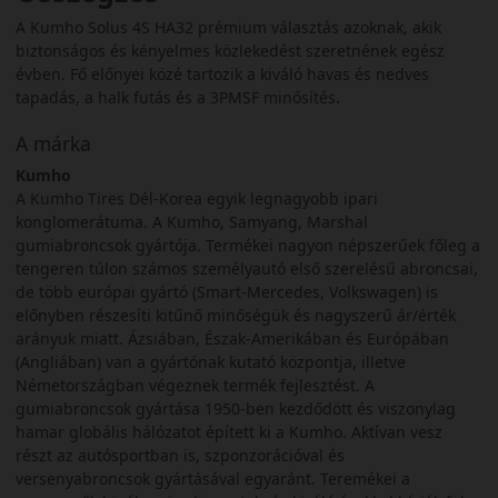
A Kumho Solus 4S HA32 prémium választás azoknak, akik
biztonságos és kényelmes közlekedést szeretnének egész
évben. Fő előnyei közé tartozik a kiváló havas és nedves
tapadás, a halk futás és a 3PMSF minősítés.
A márka
Kumho
A Kumho Tires Dél-Korea egyik legnagyobb ipari
konglomerátuma. A Kumho, Samyang, Marshal
gumiabroncsok gyártója. Termékei nagyon népszerűek főleg a
tengeren túlon számos személyautó első szerelésű abroncsai,
de több európai gyártó (Smart-Mercedes, Volkswagen) is
előnyben részesíti kitűnő minőségük és nagyszerű ár/érték
arányuk miatt. Ázsiában, Észak-Amerikában és Európában
(Angliában) van a gyártónak kutató központja, illetve
Németországban végeznek termék fejlesztést. A
gumiabroncsok gyártása 1950-ben kezdődött és viszonylag
hamar globális hálózatot épített ki a Kumho. Aktívan vesz
részt az autósportban is, szponzorációval és
versenyabroncsok gyártásával egyaránt. Teremékei a