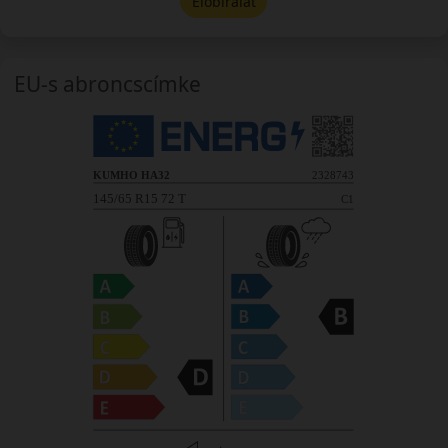
Előbírálat
EU-s abroncscímke