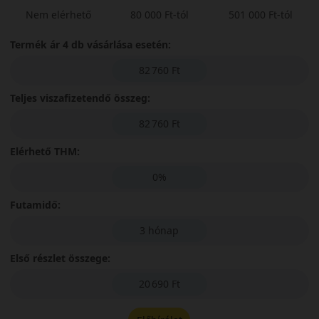
Nem elérhető
80 000 Ft-tól
501 000 Ft-tól
Termék ár 4 db vásárlása esetén:
82 760 Ft
Teljes viszafizetendő összeg:
82 760 Ft
Elérhető THM:
0%
Futamidő:
3 hónap
Első részlet összege:
20 690 Ft