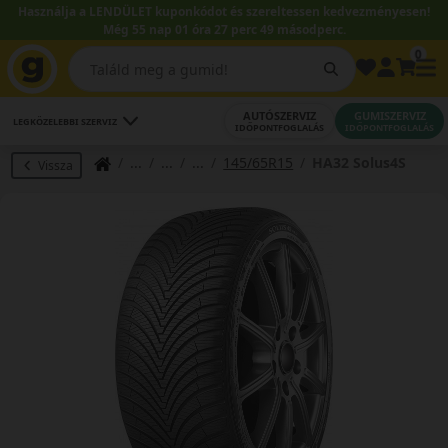
Használja a LENDÜLET kuponkódot és szereltessen kedvezményesen!
Még 55 nap 01 óra 27 perc 48 másodperc.
0
AUTÓSZERVIZ
GUMISZERVIZ
LEGKÖZELEBBI SZERVIZ
IDŐPONTFOGLALÁS
IDŐPONTFOGLALÁS
145/65R15
HA32 Solus4S
Vissza