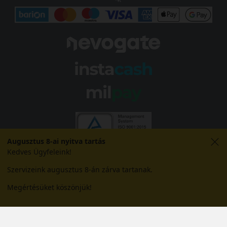
Augusztus 8-ai nyitva tartás
Kedves Ügyfeleink!
Szervizeink augusztus 8-án zárva tartanak.
Megértésüket köszönjük!