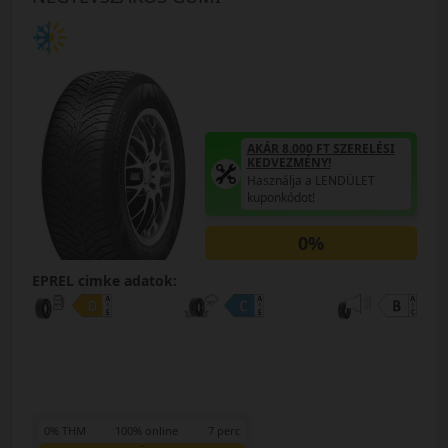
AKÁR 8.000 FT SZERELÉSI
KEDVEZMÉNY!
Használja a LENDÜLET
kuponkódot!
0%
EPREL cimke adatok:
0% THM
100% online
7 perc