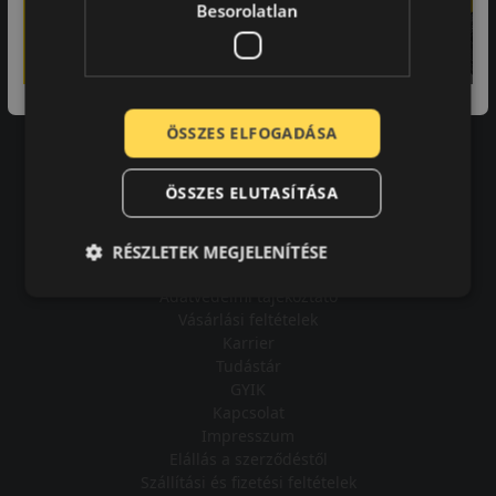
Besorolatlan
A bolt vásárlója
ÖSSZES ELFOGADÁSA
Minden tökéletesen működik.
ÖSSZES ELUTASÍTÁSA
RÉSZLETEK MEGJELENÍTÉSE
Impresszum
Adatvédelmi tájékoztató
Vásárlási feltételek
Karrier
Tudástár
GYIK
Kapcsolat
Impresszum
Elállás a szerződéstől
Szállítási és fizetési feltételek