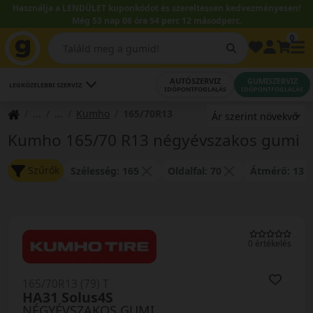
Használja a LENDÜLET kuponkódot és szereltessen kedvezményesen!
Még 53 nap 06 óra 54 perc 12 másodperc.
0
AUTÓSZERVIZ
GUMISZERVIZ
LEGKÖZELEBBI SZERVIZ
IDŐPONTFOGLALÁS
IDŐPONTFOGLALÁS
Kumho
165/70R13
Kumho 165/70 R13 négyévszakos gumi
Szűrők
Szélesség: 165
Oldalfal: 70
Átmérő: 13
0 értékelés
165/70R13 (79) T
HA31 Solus4S
NÉGYÉVSZAKOS GUMI