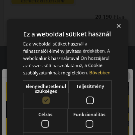
FIZETHETEK RÉSZLETEKBEN?
20 190 Ft
/db
×
LENDÜLET
db
KOSÁRBA
Ez a weboldal sütiket használ
Kuponkód másolása
Ez a weboldal sütiket használ a
felhasználói élmény javítása érdekében. A
weboldalunk használatával Ön hozzájárul
az összes süti használatához, a Cookie
Vásárlói vélemények
szabályzatunknak megfelelően.
Bővebben
97.76%
Elengedhetetlenül
Teljesítmény
szükséges
a vásárlók közül ajánlaná ismerősének ezt a boltot.
21659
vélemény alapján
Célzás
Funkcionalitás
Laca
-