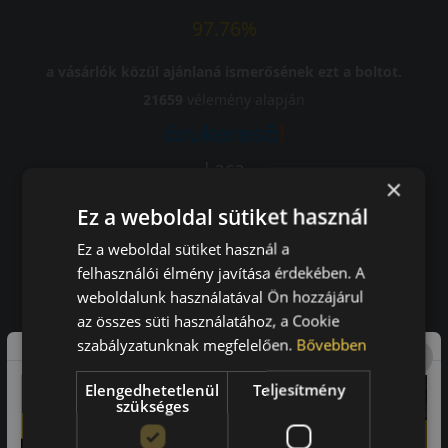
97.76%
a vásárlók közül ajánlaná ismerősének ezt a boltot.
21659
vélemény alapján
Laca
×
-
Ez a weboldal sütiket használ
Ez a weboldal sütiket használ a
felhasználói élmény javítása érdekében. A
weboldalunk használatával Ön hozzájárul
A bolt vásárlója
az összes süti használatához, a Cookie
Minden tökéletesen működik.
szabályzatunknak megfelelően.
Bővebben
Elengedhetetlenül
Teljesítmény
szükséges
Impresszum