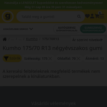
Használja a LENDÜLET kuponkódot és szereltessen kedvezményesen!
Még 51 nap 09 óra 39 perc 31 másodperc.
0
AUTÓSZERVIZ
GUMISZERVIZ
LEGKÖZELEBBI SZERVIZ
IDŐPONTFOGLALÁS
IDŐPONTFOGLALÁS
Kumho
175/70R13
Kumho 175/70 R13 négyévszakos gumi
Szűrők
Szélesség: 175
Oldalfal: 70
Átmérő: 13
A keresési feltételeknek megfelelő termékek nem
szerepelnek a kínálatunkban.
Vásárlói vélemények