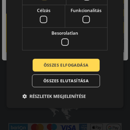
Adatvédelmi tájékoztató
Célzás
Funkcionalitás
Vásárlási feltételek
Karrier
Tudástár
GYIK
Besorolatlan
Kapcsolat
Impresszum
Elállás a szerződéstől
Szállítási és fizetési feltételek
ÖSSZES ELFOGADÁSA
ÖSSZES ELUTASÍTÁSA
RÉSZLETEK MEGJELENÍTÉSE