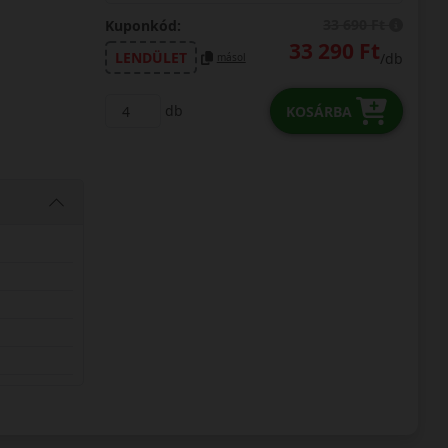
33 690 Ft
Kuponkód:
33 290 Ft
LENDÜLET
/db
másol
db
KOSÁRBA