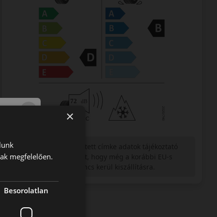
×
lunk
Figyelem a feltüntetett címke adatok tájékoztató
nak megfelelően.
jellegűek. Előfordulhat, hogy még a korábbi EU-s
címkével ellátott abroncs kerül kiszállításra.
Besorolatlan