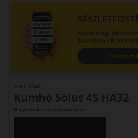
RÉSZLETFIZET
Nézze meg, elérhető-e
bármilyen elköteleződ
Elindítom a
A mintázat
Kumho Solus 4S HA32
Négyévszakos személyautó gumi