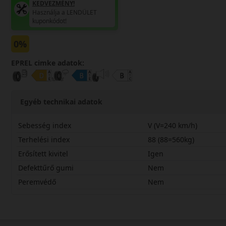
KEDVEZMÉNY!
Használja a LENDÜLET
kuponkódot!
0%
EPREL cimke adatok:
Egyéb technikai adatok
Sebesség index
V (V=240 km/h)
Terhelési index
88 (88=560kg)
Erősített kivitel
Igen
Defekttűrő gumi
Nem
Peremvédő
Nem
19550R16VHA32X