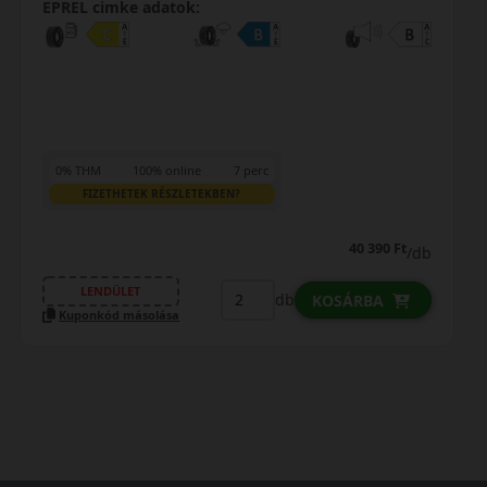
EPREL cimke adatok:
20 790 Ft
19 490 Ft
/db
LENDÜLET
db
KOSÁRBA
Kuponkód másolása