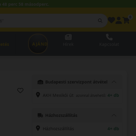
 48 perc 57 másodperc.
0
AJÁNDÉKUTALVÁNY
zetés
Hírek
Kapcsolat
Budapesti szervizpont átvétel
AKH Mexikói út
4+ db
azonnal átvehető:
Házhozszállítás
Házhozszállítás
4+ db