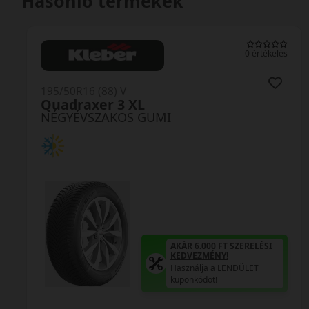
Hasonló termékek
0 értékelés
195/50R16 (88) V
Allseason 2 XL
NÉGYÉVSZAKOS GUMI
AKÁR 6.000 FT SZERELÉSI
KEDVEZMÉNY!
Használja a LENDÜLET
kuponkódot!
REGISZTRÁLJON A FIX
12.000 FT-OS MOL
ÜZEMANYAG
UTALVÁNYÉRT!
A regisztrációhoz kattintson
ide!