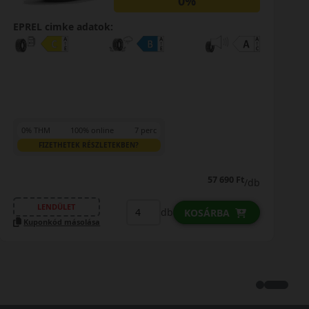
EPREL cimke adatok:
34 490 Ft
/db
LENDÜLET
db
KOSÁRBA
Kuponkód másolása