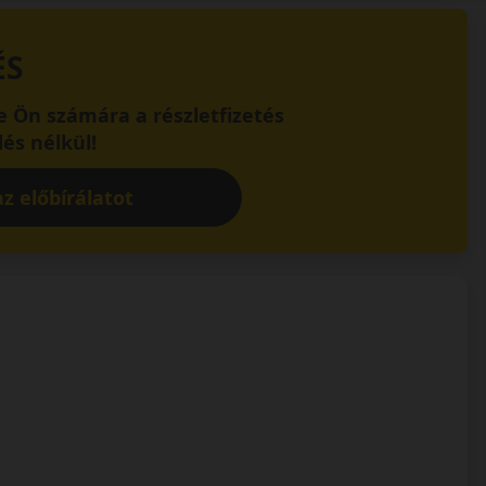
ÉS
 Ön számára a részletfizetés
és nélkül!
z előbírálatot