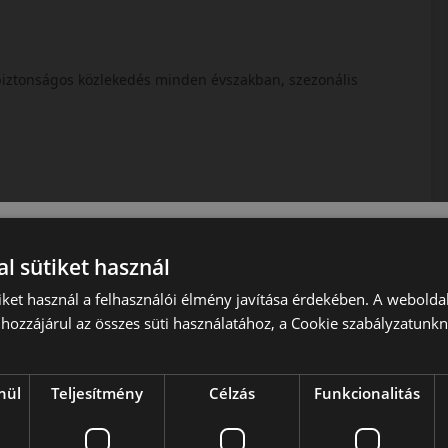
 biztonságos közlekedés minden évszakban, szezonális
l sütiket használ
iket használ a felhasználói élmény javítása érdekében. A webolda
hozzájárul az összes süti használatához, a Cookie szabályzatunk
ztonságos és kényelmes közlekedést szeretnének egész
adás, a halk futás és a 3PMSF minősítés.
nül
Teljesítmény
Célzás
Funkcionalitás