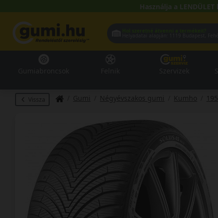
Használja a LENDÜLET 
Hol szeretné átvenni a termékeit?
Helyadatai alapján:
1119 Buda
Gumiabroncsok
Felnik
Szervizek
S
Gumi
Négyévszakos gumi
Kumho
195
Vissza