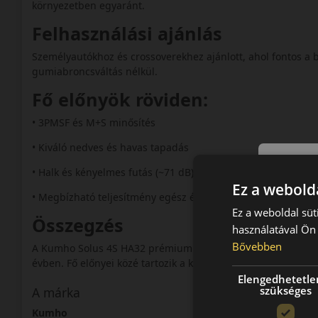
környezetben egyaránt.
Felhasználási ajánlás
Személyautókhoz és crossoverekhez ajánlott, ahol fontos a
gumiabroncsváltás nélkül.
Fő előnyök röviden:
• 3PMSF és M+S minősítés
• Kiváló nedves és havas tapadás
• Halk és kényelmes futás (~71 dB)
Ez a webolda
• Megbízható teljesítmény egész évben
Ez a weboldal süt
Összegzés
használatával Ön 
Bővebben
A Kumho Solus 4S HA32 prémium választás azoknak, akik bi
évben. Fő előnyei közé tartozik a kiváló havas és nedves tap
Elengedhetetle
szükséges
A márka
Kumho