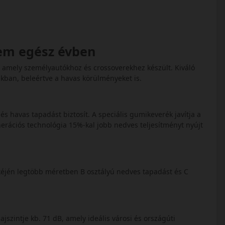
lem egész évben
mely személyautókhoz és crossoverekhez készült. Kiváló
kban, beleértve a havas körülményeket is.
 és havas tapadást biztosít. A speciális gumikeverék javítja a
erációs technológia 15%-kal jobb nedves teljesítményt nyújt
éjén legtöbb méretben B osztályú nedves tapadást és C
ajszintje kb. 71 dB, amely ideális városi és országúti