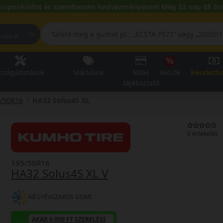
kuponkódot és szereltessen kedvezményesen! Még 53 nap 08 óra
pest, Fehérvári út
zolgáltatások
Márkáink
MBH
Akciók
Részletfi
tájékoztató
/50R16
HA32 Solus4S XL
0 értékelés
195/50R16
HA32 Solus4S XL V
NÉGYÉVSZAKOS GUMI
AKÁR 6.000 FT SZERELÉSI