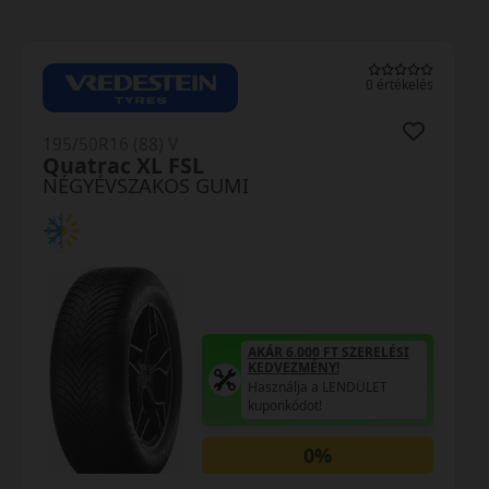
0 értékelés
195/50R16 (88) V
TA01 SeasonX XL
NÉGYÉVSZAKOS GUMI
AKÁR 6.000 FT SZERELÉSI
KEDVEZMÉNY!
Használja a LENDÜLET
kuponkódot!
TRIPLA ELÉGEDETTSÉG
MINŐSÉGI GARANCIA
Regisztráció után máris az
Öné!