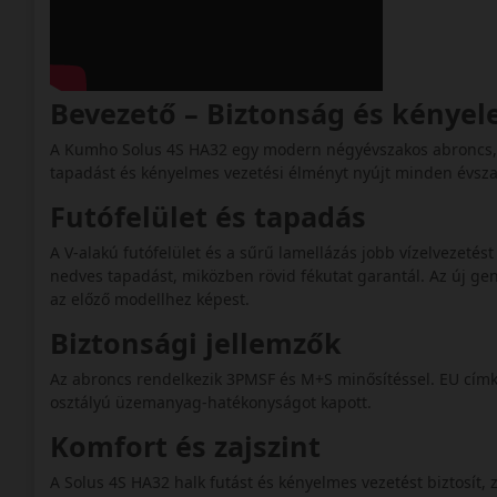
Bevezető – Biztonság és kénye
A Kumho Solus 4S HA32 egy modern négyévszakos abroncs, a
tapadást és kényelmes vezetési élményt nyújt minden évsza
Futófelület és tapadás
A V-alakú futófelület és a sűrű lamellázás jobb vízelvezetést
nedves tapadást, miközben rövid fékutat garantál. Az új gen
az előző modellhez képest.
Biztonsági jellemzők
Az abroncs rendelkezik 3PMSF és M+S minősítéssel. EU címk
osztályú üzemanyag-hatékonyságot kapott.
Komfort és zajszint
A Solus 4S HA32 halk futást és kényelmes vezetést biztosít, z