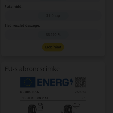
Futamidő:
3 hónap
Első részlet összege:
33 290 Ft
Előbírálat
EU-s abroncscímke