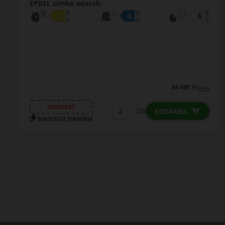
0%
EPREL cimke adatok:
0% THM
100% online
7 perc
FIZETHETEK RÉSZLETEKBEN?
44 390 Ft
/db
LENDÜLET
db
KOSÁRBA
Kuponkód másolása