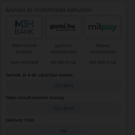
Áruhitel és részletfizetés kalkulátor
MBH Online
gumi.hu
Milpay
Áruhitel
részletfizetés
részletfizetés
Nem elérhető
80 000 Ft-tól
501 000 Ft-tól
Termék ár 4 db vásárlása esetén:
133 160 Ft
Teljes viszafizetendő összeg:
133 160 Ft
Elérhető THM:
0%