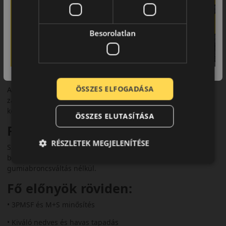
Biztonsági jellemzők
Az abroncs rendelkezik 3PMSF és M+S minősítéssel. EU
Besorolatlan
címkéjén legtöbb méretben B osztályú nedves tapadást és C
osztályú üzemanyag-hatékonyságot kapott.
Komfort és zajszint
ÖSSZES ELFOGADÁSA
A Solus 4S HA32 halk futást és kényelmes vezetést biztosít,
zajszintje kb. 71 dB, amely ideális városi és országúti
környezetben egyaránt.
ÖSSZES ELUTASÍTÁSA
Felhasználási ajánlás
RÉSZLETEK MEGJELENÍTÉSE
Személyautókhoz és crossoverekhez ajánlott, ahol fontos a
biztonságos közlekedés minden évszakban, szezonális
gumiabroncsváltás nélkül.
Fő előnyök röviden:
• 3PMSF és M+S minősítés
• Kiváló nedves és havas tapadás