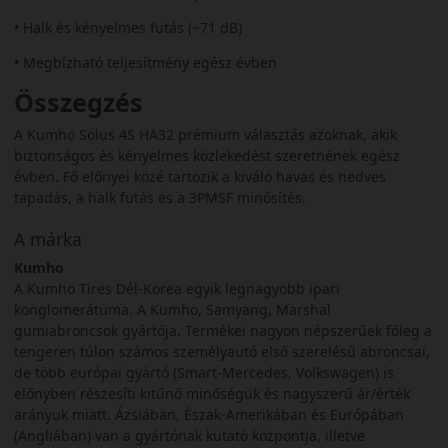
• Halk és kényelmes futás (~71 dB)
• Megbízható teljesítmény egész évben
Összegzés
A Kumho Solus 4S HA32 prémium választás azoknak, akik
biztonságos és kényelmes közlekedést szeretnének egész
évben. Fő előnyei közé tartozik a kiváló havas és nedves
tapadás, a halk futás és a 3PMSF minősítés.
A márka
Kumho
A Kumho Tires Dél-Korea egyik legnagyobb ipari
konglomerátuma. A Kumho, Samyang, Marshal
gumiabroncsok gyártója. Termékei nagyon népszerűek főleg a
tengeren túlon számos személyautó első szerelésű abroncsai,
de több európai gyártó (Smart-Mercedes, Volkswagen) is
előnyben részesíti kitűnő minőségük és nagyszerű ár/érték
arányuk miatt. Ázsiában, Észak-Amerikában és Európában
(Angliában) van a gyártónak kutató központja, illetve