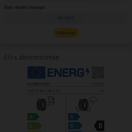
Első részlet összege:
30 190 Ft
Előbírálat
EU-s abroncscímke