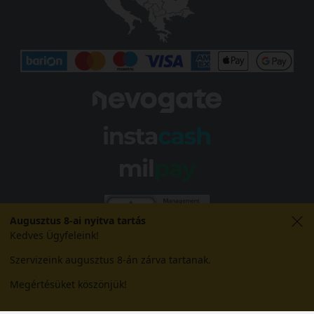
Augusztus 8-ai nyitva tartás
Kedves Ügyfeleink!
Szervizeink augusztus 8-án zárva tartanak.
Megértésüket köszönjük!