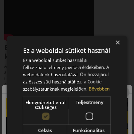
×
Bevezető – Biztonság és
Ez a weboldal sütiket használ
kényelem egész évben
Ez a weboldal sütiket használ a
A Kumho Solus 4S HA32 egy modern négyévszakos abroncs,
felhasználói élmény javítása érdekében. A
amely személyautókhoz és crossoverekhez készült. Kiváló
weboldalunk használatával Ön hozzájárul
tapadást és kényelmes vezetési élményt nyújt minden
az összes süti használatához, a Cookie
évszakban, beleértve a havas körülményeket is.
szabályzatunknak megfelelően.
Bővebben
Futófelület és tapadás
Elengedhetetlenül
Teljesítmény
A V-alakú futófelület és a sűrű lamellázás jobb vízelvezetést és
szükséges
havas tapadást biztosít. A speciális gumikeverék javítja a
nedves tapadást, miközben rövid fékutat garantál. Az új
generációs technológia 15%-kal jobb nedves teljesítményt
Célzás
Funkcionalitás
nyújt az előző modellhez képest.