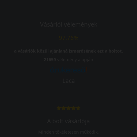
Vásárlói vélemények
97.76%
a vásárlók közül ajánlaná ismerősének ezt a boltot.
21659
vélemény alapján
Laca
-
A bolt vásárlója
Minden tökéletesen működik.