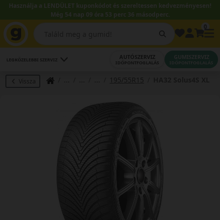
Használja a LENDÜLET kuponkódot és szereltessen kedvezményesen!
Még 54 nap 09 óra 53 perc 35 másodperc.
0
AUTÓSZERVIZ
GUMISZERVIZ
LEGKÖZELEBBI SZERVIZ
IDŐPONTFOGLALÁS
IDŐPONTFOGLALÁS
195/55R15
HA32 Solus4S XL
Vissza