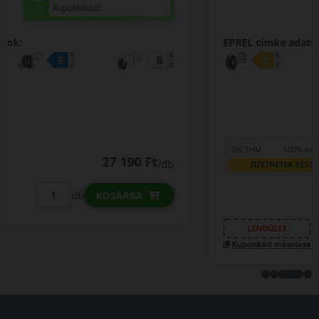
0%
EPREL cimke adatok:
0% THM
100% online
7 perc
FIZETHETEK RÉSZLETEKBEN?
29 290 Ft
/db
LENDÜLET
db
KOSÁRBA
Kuponkód másolása