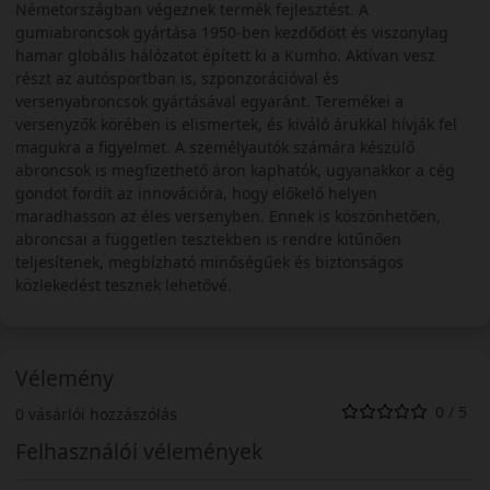
Németországban végeznek termék fejlesztést. A
gumiabroncsok gyártása 1950-ben kezdődött és viszonylag
hamar globális hálózatot épített ki a Kumho. Aktívan vesz
részt az autósportban is, szponzorációval és
versenyabroncsok gyártásával egyaránt. Teremékei a
versenyzők körében is elismertek, és kiváló árukkal hívják fel
magukra a figyelmet. A személyautók számára készülő
abroncsok is megfizethető áron kaphatók, ugyanakkor a cég
gondot fordít az innovációra, hogy előkelő helyen
maradhasson az éles versenyben. Ennek is köszönhetően,
abroncsai a független tesztekben is rendre kitűnően
teljesítenek, megbízható minőségűek és biztonságos
közlekedést tesznek lehetővé.
Vélemény
0 / 5
0 vásárlói hozzászólás
Felhasználói vélemények