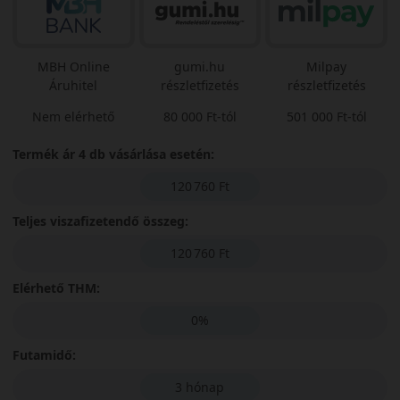
MBH Online
gumi.hu
Milpay
Áruhitel
részletfizetés
részletfizetés
Nem elérhető
80 000 Ft-tól
501 000 Ft-tól
Termék ár 4 db vásárlása esetén:
120 760 Ft
Teljes viszafizetendő összeg:
120 760 Ft
Elérhető THM:
0%
Futamidő:
3 hónap