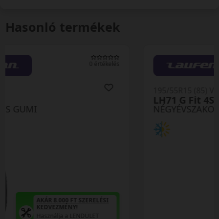
Hasonló termékek
0 értékelés
195/55R15 (85) V
LH71 G Fit 4S
NÉGYÉVSZAKOS GUMI
AKÁR 8.000 FT SZERELÉSI
KEDVEZMÉNY!
Használja a LENDÜLET
kuponkódot!