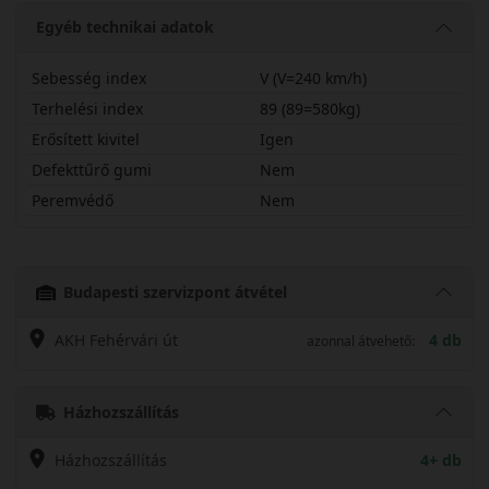
Egyéb technikai adatok
Sebesség index
V (V=240 km/h)
Terhelési index
89 (89=580kg)
Erősített kivitel
Igen
Defekttűrő gumi
Nem
Peremvédő
Nem
19555R15VHA32X
Budapesti szervizpont átvétel
AKH Fehérvári út
4 db
azonnal átvehető:
Házhozszállítás
Házhozszállítás
4+ db