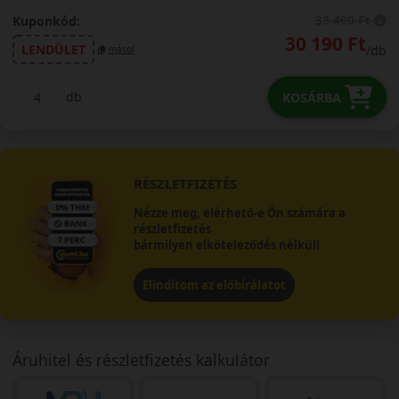
33 490 Ft
Kuponkód:
30 190 Ft
LENDÜLET
/db
másol
db
KOSÁRBA
RÉSZLETFIZETÉS
Nézze meg, elérhető-e Ön számára a
részletfizetés
bármilyen elköteleződés nélkül!
Elindítom az előbírálatot
Áruhitel és részletfizetés kalkulátor