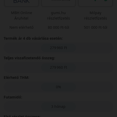
MBH Online
gumi.hu
Milpay
Áruhitel
részletfizetés
részletfizetés
Nem elérhető
80 000 Ft-tól
501 000 Ft-tól
Termék ár 4 db vásárlása esetén:
279 960 Ft
Teljes viszafizetendő összeg:
279 960 Ft
Elérhető THM:
0%
Futamidő:
3 hónap
Első részlet összege: