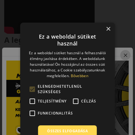
×
Ez a weboldal sütiket
A legújabb generáció
használ
A Michelin CrossClimate 3 a sorozat legújabb generációs
Ez a weboldal sütiket használ a felhasználói
abroncsa, amely még jobb biztonságot és teljesítményt nyújt
élmény javítása érdekében. A weboldalunk
egész évben. Innovatív fejlesztéseinek köszönhetően a
használatával Ön hozzájárul az összes süti
prémium kategóriában is kiemelkedik.
használatához, a Cookie szabályzatunknak
megfelelően.
Bővebben
ELENGEDHETETLENÜL
SZÜKSÉGES
TELJESÍTMÉNY
CÉLZÁS
FUNKCIONALITÁS
ÖSSZES ELFOGADÁSA