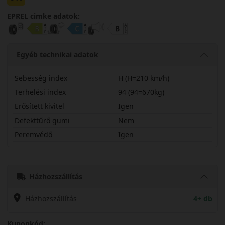
EPREL cimke adatok:
Egyéb technikai adatok
Sebesség index
H (H=210 km/h)
Terhelési index
94 (94=670kg)
Erősített kivitel
Igen
Defekttűrő gumi
Nem
Peremvédő
Igen
20550R19HCC3X
Házhozszállítás
Házhozszállítás
4+ db
Kuponkód: