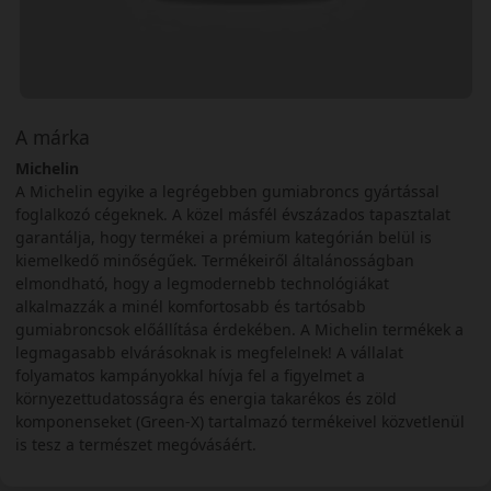
A márka
Michelin
A Michelin egyike a legrégebben gumiabroncs gyártással
foglalkozó cégeknek. A közel másfél évszázados tapasztalat
garantálja, hogy termékei a prémium kategórián belül is
kiemelkedő minőségűek. Termékeiről általánosságban
elmondható, hogy a legmodernebb technológiákat
alkalmazzák a minél komfortosabb és tartósabb
gumiabroncsok előállítása érdekében. A Michelin termékek a
legmagasabb elvárásoknak is megfelelnek! A vállalat
folyamatos kampányokkal hívja fel a figyelmet a
környezettudatosságra és energia takarékos és zöld
komponenseket (Green-X) tartalmazó termékeivel közvetlenül
is tesz a természet megóvásáért.