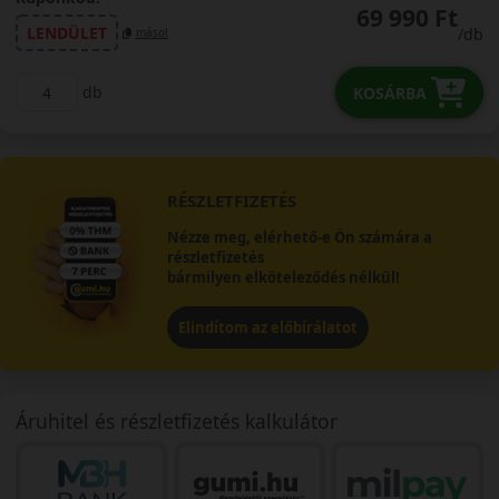
69 990 Ft
LENDÜLET
/db
másol
db
KOSÁRBA
RÉSZLETFIZETÉS
Nézze meg, elérhető-e Ön számára a
részletfizetés
bármilyen elköteleződés nélkül!
Elindítom az előbírálatot
Áruhitel és részletfizetés kalkulátor