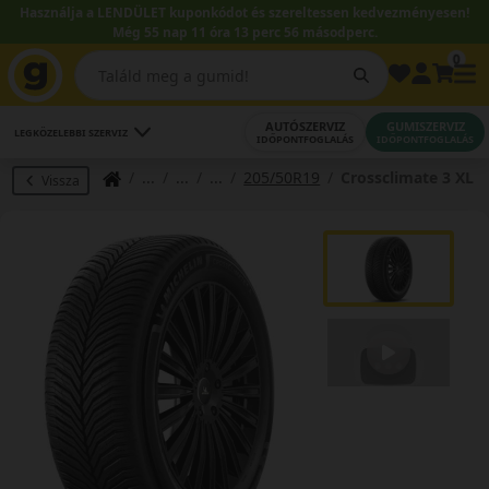
Használja a LENDÜLET kuponkódot és szereltessen kedvezményesen!
Még 55 nap 11 óra 13 perc 55 másodperc.
0
AUTÓSZERVIZ
GUMISZERVIZ
LEGKÖZELEBBI SZERVIZ
IDŐPONTFOGLALÁS
IDŐPONTFOGLALÁS
205/50R19
Crossclimate 3 XL
Vissza