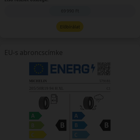
69 990 Ft
Előbírálat
EU-s abroncscímke