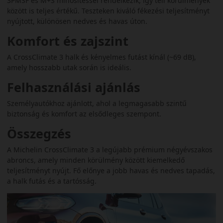
3PMSF és M+S minősítéssel rendelkezik, így téli körülmények
között is teljes értékű. Teszteken kiváló fékezési teljesítményt
nyújtott, különösen nedves és havas úton.
Komfort és zajszint
A CrossClimate 3 halk és kényelmes futást kínál (~69 dB),
amely hosszabb utak során is ideális.
Felhasználási ajánlás
Személyautókhoz ajánlott, ahol a legmagasabb szintű
biztonság és komfort az elsődleges szempont.
Összegzés
A Michelin CrossClimate 3 a legújabb prémium négyévszakos
abroncs, amely minden körülmény között kiemelkedő
teljesítményt nyújt. Fő előnye a jobb havas és nedves tapadás,
a halk futás és a tartósság.