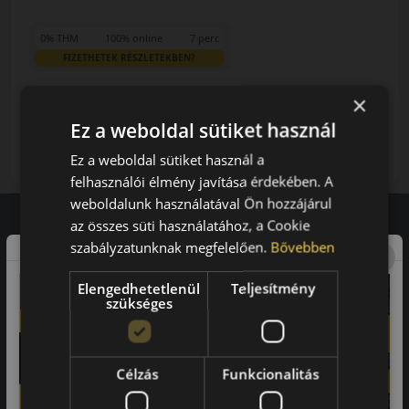
0% THM
100% online
7 perc
FIZETHETEK RÉSZLETEKBEN?
×
46 790 Ft
/db
Ez a weboldal sütiket használ
LENDÜLET
db
KOSÁRBA
Ez a weboldal sütiket használ a
Kuponkód másolása
felhasználói élmény javítása érdekében. A
weboldalunk használatával Ön hozzájárul
az összes süti használatához, a Cookie
szabályzatunknak megfelelően.
Bővebben
Vásárlói vélemények
Elengedhetetlenül
Teljesítmény
97.76%
szükséges
a vásárlók közül ajánlaná ismerősének ezt a boltot.
21659
vélemény alapján
Célzás
Funkcionalitás