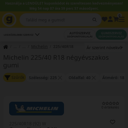
Használja a LENDÜLET kuponkódot és szereltessen kedvezményesen!
Még 54 nap 07 óra 59 perc 57 másodperc.
0
AUTÓSZERVIZ
GUMISZERVIZ
LEGKÖZELEBBI SZERVIZ
IDŐPONTFOGLALÁS
IDŐPONTFOGLALÁS
Michelin
225/40R18
Michelin 225/40 R18 négyévszakos
gumi
Szűrők
Szélesség: 225
Oldalfal: 40
Átmérő: 18
0 értékelés
225/40R18 (92) W