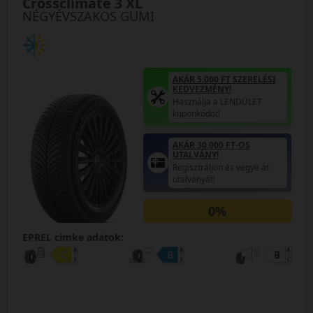
Crossclimate 3 XL
NÉGYÉVSZAKOS GUMI
AKÁR 5.000 FT SZERELÉSI
KEDVEZMÉNY!
Használja a LENDÜLET
kuponkódot!
AKÁR 30.000 FT-OS
UTALVÁNY!
Regisztráljon és vegye át
utalványát!
0%
EPREL cimke adatok: