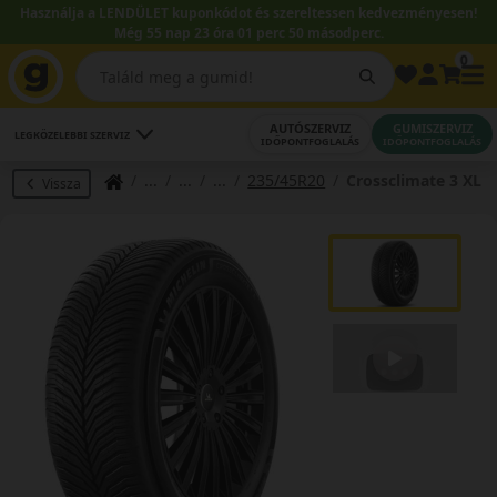
Használja a LENDÜLET kuponkódot és szereltessen kedvezményesen!
Még 55 nap 23 óra 01 perc 50 másodperc.
0
AUTÓSZERVIZ
GUMISZERVIZ
LEGKÖZELEBBI SZERVIZ
IDŐPONTFOGLALÁS
IDŐPONTFOGLALÁS
235/45R20
Crossclimate 3 XL
Vissza