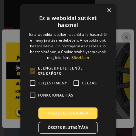
×
Ez a weboldal sütiket
használ
Ez a weboldal sütiket használ a felhasználói
A legújabb generáció
élmény javítása érdekében. A weboldalunk
használatával Ön hozzájárul az összes süti
A Michelin CrossClimate 3 a sorozat legújabb generációs
használatához, a Cookie szabályzatunknak
abroncsa, amely még jobb biztonságot és teljesítményt nyújt
megfelelően.
Bővebben
egész évben. Innovatív fejlesztéseinek köszönhetően a
ELENGEDHETETLENÜL
prémium kategóriában is kiemelkedik.
SZÜKSÉGES
TELJESÍTMÉNY
CÉLZÁS
FUNKCIONALITÁS
ÖSSZES ELFOGADÁSA
ÖSSZES ELUTASÍTÁSA