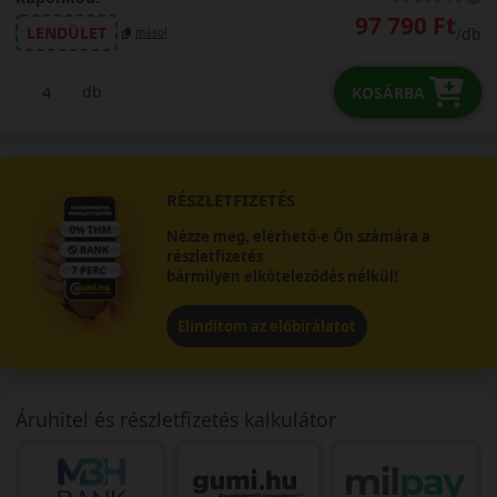
97 790 Ft
LENDÜLET
/db
másol
db
KOSÁRBA
RÉSZLETFIZETÉS
Nézze meg, elérhető-e Ön számára a
részletfizetés
bármilyen elköteleződés nélkül!
Elindítom az előbírálatot
Áruhitel és részletfizetés kalkulátor