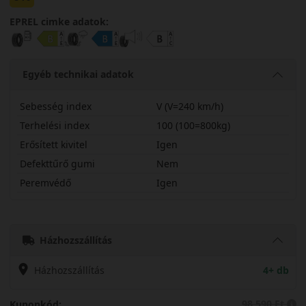
EPREL cimke adatok:
Egyéb technikai adatok
Sebesség index
V (V=240 km/h)
Terhelési index
100 (100=800kg)
Erősített kivitel
Igen
Defekttűrő gumi
Nem
Peremvédő
Igen
23545R20VCC3X
Házhozszállítás
Házhozszállítás
4+ db
98 590 Ft
Kuponkód: