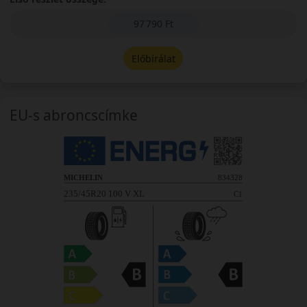
97 790 Ft
Előbírálat
EU-s abroncscímke