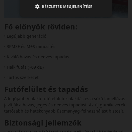
RÉSZLETEK MEGJELENÍTÉSE
Fő előnyök röviden:
• Legújabb generáció
• 3PMSF és M+S minősítés
• Kiváló havas és nedves tapadás
• Halk futás (~69 dB)
• Tartós szerkezet
Futófelület és tapadás
A legújabb V-alakú futófelületi kialakítás és a sűrű lamellázás
javítják a havas, jeges és nedves tapadást. Az új gumikeverék
tartósabb és hatékonyabb üzemanyag-felhasználást biztosít.
Biztonsági jellemzők