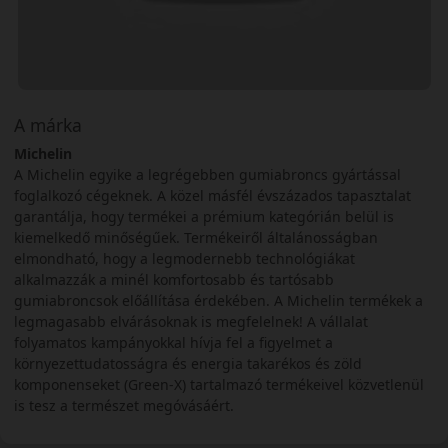
A márka
Michelin
A Michelin egyike a legrégebben gumiabroncs gyártással
foglalkozó cégeknek. A közel másfél évszázados tapasztalat
garantálja, hogy termékei a prémium kategórián belül is
kiemelkedő minőségűek. Termékeiről általánosságban
elmondható, hogy a legmodernebb technológiákat
alkalmazzák a minél komfortosabb és tartósabb
gumiabroncsok előállítása érdekében. A Michelin termékek a
legmagasabb elvárásoknak is megfelelnek! A vállalat
folyamatos kampányokkal hívja fel a figyelmet a
környezettudatosságra és energia takarékos és zöld
komponenseket (Green-X) tartalmazó termékeivel közvetlenül
is tesz a természet megóvásáért.