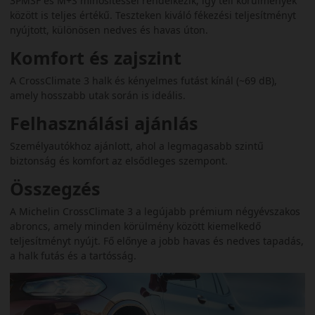
3PMSF és M+S minősítéssel rendelkezik, így téli körülmények
között is teljes értékű. Teszteken kiváló fékezési teljesítményt
nyújtott, különösen nedves és havas úton.
Komfort és zajszint
A CrossClimate 3 halk és kényelmes futást kínál (~69 dB),
amely hosszabb utak során is ideális.
Felhasználási ajánlás
Személyautókhoz ajánlott, ahol a legmagasabb szintű
biztonság és komfort az elsődleges szempont.
Összegzés
A Michelin CrossClimate 3 a legújabb prémium négyévszakos
abroncs, amely minden körülmény között kiemelkedő
teljesítményt nyújt. Fő előnye a jobb havas és nedves tapadás,
a halk futás és a tartósság.