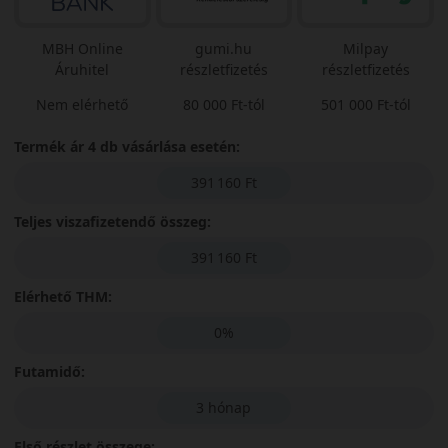
MBH Online
gumi.hu
Milpay
Áruhitel
részletfizetés
részletfizetés
Nem elérhető
80 000 Ft-tól
501 000 Ft-tól
Termék ár 4 db vásárlása esetén:
391 160 Ft
Teljes viszafizetendő összeg:
391 160 Ft
Elérhető THM:
0%
Futamidő:
3 hónap
Első részlet összege: