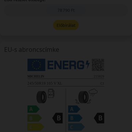
78 790 Ft
Előbírálat
EU-s abroncscímke