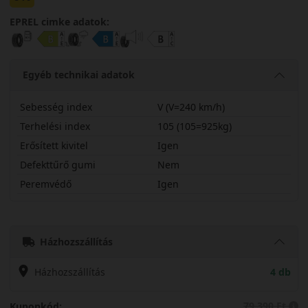
EPREL cimke adatok:
Egyéb technikai adatok
Sebesség index
V (V=240 km/h)
Terhelési index
105 (105=925kg)
Erősített kivitel
Igen
Defekttűrő gumi
Nem
Peremvédő
Igen
24550R19VCC3X
Házhozszállítás
Házhozszállítás
4 db
79 390 Ft
Kuponkód: