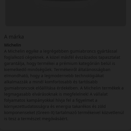
A márka
Michelin
A Michelin egyike a legrégebben gumiabroncs gyártással
foglalkozó cégeknek. A közel másfél évszázados tapasztalat
garantálja, hogy termékei a prémium kategórián belül is
kiemelkedő minőségűek. Termékeiről általánosságban
elmondható, hogy a legmodernebb technológiákat
alkalmazzák a minél komfortosabb és tartósabb
gumiabroncsok előállítása érdekében. A Michelin termékek a
legmagasabb elvárásoknak is megfelelnek! A vállalat
folyamatos kampányokkal hívja fel a figyelmet a
környezettudatosságra és energia takarékos és zöld
komponenseket (Green-X) tartalmazó termékeivel közvetlenül
is tesz a természet megóvásáért.