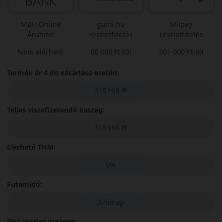
MBH Online
gumi.hu
Milpay
Áruhitel
részletfizetés
részletfizetés
Nem elérhető
80 000 Ft-tól
501 000 Ft-tól
Termék ár 4 db vásárlása esetén:
315 160 Ft
Teljes viszafizetendő összeg:
315 160 Ft
Elérhető THM:
0%
Futamidő:
3 hónap
Első részlet összege: