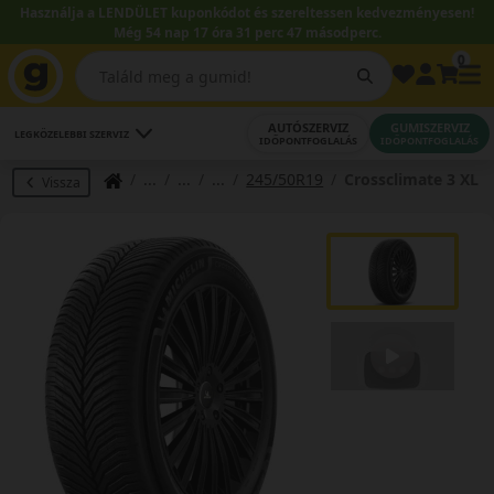
Használja a LENDÜLET kuponkódot és szereltessen kedvezményesen!
Még 54 nap 17 óra 31 perc 46 másodperc.
0
AUTÓSZERVIZ
GUMISZERVIZ
LEGKÖZELEBBI SZERVIZ
IDŐPONTFOGLALÁS
IDŐPONTFOGLALÁS
245/50R19
Crossclimate 3 XL
Vissza