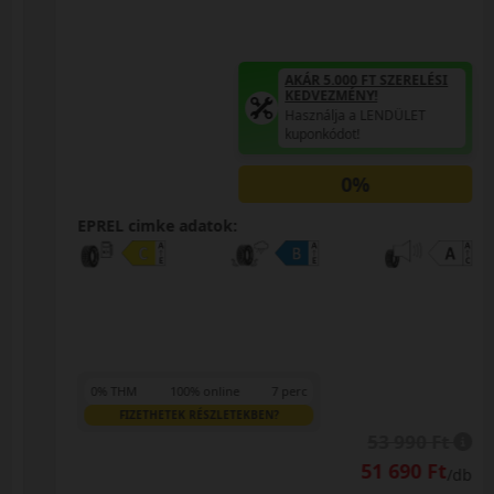
AKÁR 5.000 FT SZERELÉSI
KEDVEZMÉNY!
Használja a LENDÜLET
kuponkódot!
0%
EPREL cimke adatok:
0% THM
100% online
7 perc
FIZETHETEK RÉSZLETEKBEN?
53 990 Ft
51 690 Ft
/db