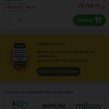
78 790 Ft
LENDÜLET
/db
másol
db
KOSÁRBA
RÉSZLETFIZETÉS
Nézze meg, elérhető-e Ön számára a
részletfizetés
bármilyen elköteleződés nélkül!
Elindítom az előbírálatot
Áruhitel és részletfizetés kalkulátor