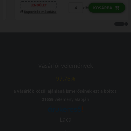
LENDÜLET
db
KOSÁRBA
Kuponkód másolása
Vásárlói vélemények
97.76%
a vásárlók közül ajánlaná ismerősének ezt a boltot.
21659
vélemény alapján
Laca
-