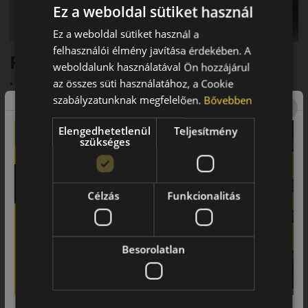
Ez a weboldal sütiket használ
Ez a weboldal sütiket használ a
felhasználói élmény javítása érdekében. A
Fő előnyök röviden:
weboldalunk használatával Ön hozzájárul
az összes süti használatához, a Cookie
• Legújabb generáció
szabályzatunknak megfelelően.
Bővebben
• 3PMSF és M+S minősítés
Elengedhetetlenül
Teljesítmény
• Kiváló havas és nedves tapadás
szükséges
• Halk futás (~69 dB)
• Tartós szerkezet
Célzás
Funkcionalitás
Futófelület és tapadás
A legújabb V-alakú futófelületi kialakítás és a sűrű lamellázás
javítják a havas, jeges és nedves tapadást. Az új gumikeverék
Besorolatlan
tartósabb és hatékonyabb üzemanyag-felhasználást biztosít.
Biztonsági jellemzők