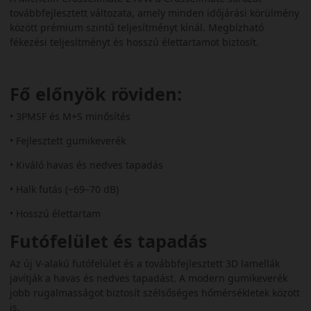
továbbfejlesztett változata, amely minden időjárási körülmény
között prémium szintű teljesítményt kínál. Megbízható
fékezési teljesítményt és hosszú élettartamot biztosít.
Fő előnyök röviden:
• 3PMSF és M+S minősítés
• Fejlesztett gumikeverék
• Kiváló havas és nedves tapadás
• Halk futás (~69–70 dB)
• Hosszú élettartam
Futófelület és tapadás
Az új V-alakú futófelület és a továbbfejlesztett 3D lamellák
javítják a havas és nedves tapadást. A modern gumikeverék
jobb rugalmasságot biztosít szélsőséges hőmérsékletek között
is.