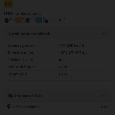
0%
EPREL cimke adatok:
Egyéb technikai adatok
Sebesség index
V (V=240 km/h)
Terhelési index
107 (107=975kg)
Erősített kivitel
Igen
Defekttűrő gumi
Nem
Peremvédő
Nem
24555R19VCC2WX
Házhozszállítás
Házhozszállítás
4 db