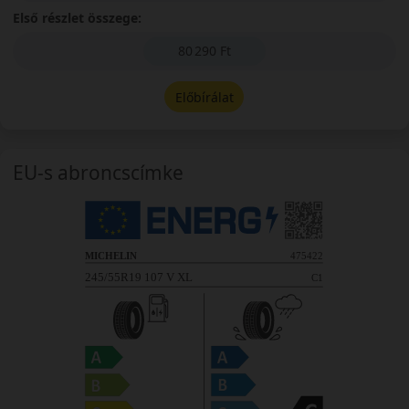
Első részlet összege:
80 290 Ft
Előbírálat
EU-s abroncscímke