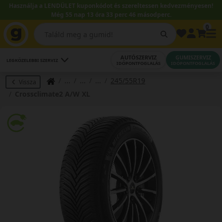
Használja a LENDÜLET kuponkódot és szereltessen kedvezményesen!
Még 55 nap 13 óra 33 perc 46 másodperc.
0
AUTÓSZERVIZ
GUMISZERVIZ
LEGKÖZELEBBI SZERVIZ
IDŐPONTFOGLALÁS
IDŐPONTFOGLALÁS
245/55R19
Vissza
Crossclimate2 A/W XL