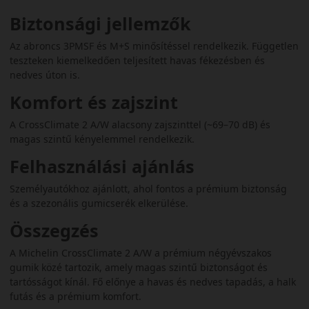
Biztonsági jellemzők
Az abroncs 3PMSF és M+S minősítéssel rendelkezik. Független
teszteken kiemelkedően teljesített havas fékezésben és
nedves úton is.
Komfort és zajszint
A CrossClimate 2 A/W alacsony zajszinttel (~69–70 dB) és
magas szintű kényelemmel rendelkezik.
Felhasználási ajánlás
Személyautókhoz ajánlott, ahol fontos a prémium biztonság
és a szezonális gumicserék elkerülése.
Összegzés
A Michelin CrossClimate 2 A/W a prémium négyévszakos
gumik közé tartozik, amely magas szintű biztonságot és
tartósságot kínál. Fő előnye a havas és nedves tapadás, a halk
futás és a prémium komfort.