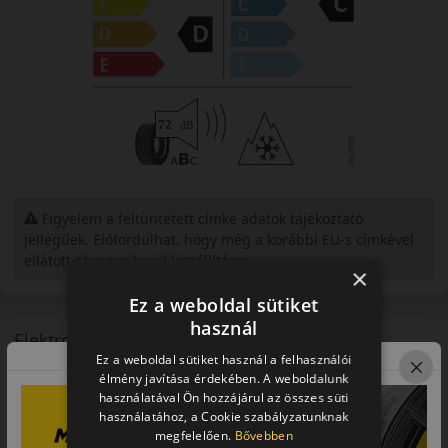
Figyelem a feltüntetett címke adatok tájékoztató
jellegűek. Előfordulhat, hogy még a korábbi EU-s címkével
ellátott abroncs kerül kiszállításra.
×
Ez a weboldal sütiket
használ
Elektromos autókra is
Ez a weboldal sütiket használ a felhasználói
Ezt az abroncsot a gyártó mind hagyományos, mind
élmény javítása érdekében. A weboldalunk
elektromos autókra ajánlja. Az elektromos autókra való gumik
használatával Ön hozzájárul az összes süti
olyan gumiabroncsok, amelyek kifejezetten az elektromos
használatához, a Cookie szabályzatunknak
járművek sajátosságaihoz igazodnak. Az elektromos autók
megfelelően.
Bővebben