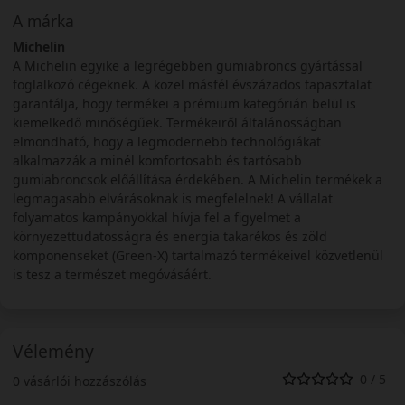
A márka
Michelin
A Michelin egyike a legrégebben gumiabroncs gyártással
foglalkozó cégeknek. A közel másfél évszázados tapasztalat
garantálja, hogy termékei a prémium kategórián belül is
kiemelkedő minőségűek. Termékeiről általánosságban
elmondható, hogy a legmodernebb technológiákat
alkalmazzák a minél komfortosabb és tartósabb
gumiabroncsok előállítása érdekében. A Michelin termékek a
legmagasabb elvárásoknak is megfelelnek! A vállalat
folyamatos kampányokkal hívja fel a figyelmet a
környezettudatosságra és energia takarékos és zöld
komponenseket (Green-X) tartalmazó termékeivel közvetlenül
is tesz a természet megóvásáért.
Vélemény
0 / 5
0 vásárlói hozzászólás