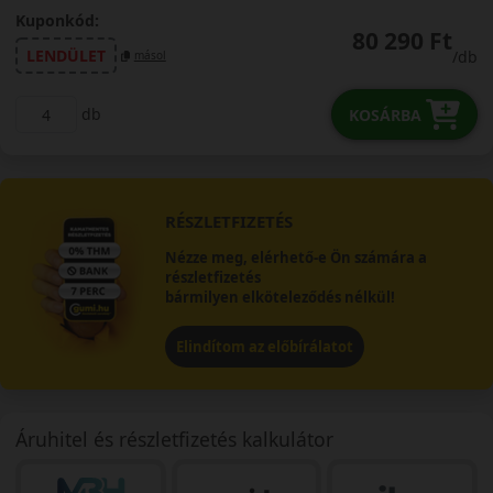
Kuponkód:
80 290 Ft
LENDÜLET
/db
másol
db
KOSÁRBA
RÉSZLETFIZETÉS
Nézze meg, elérhető-e Ön számára a
részletfizetés
bármilyen elköteleződés nélkül!
Elindítom az előbírálatot
Áruhitel és részletfizetés kalkulátor