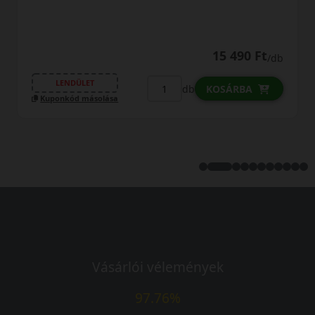
15 490 Ft
/db
LENDÜLET
db
KOSÁRBA
sa
Kuponkód másolása
Vásárlói vélemények
97.76%