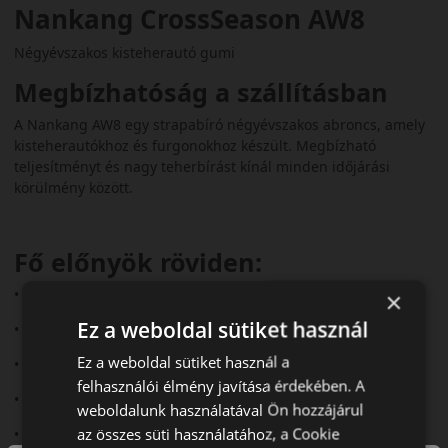
Nankang CrossSeason AW8
Négyévszakos kisteherautó gumi
Megbízhatóság a szállításban
A Nankang AW8 egy strapabíró négyévszakos abroncs, amely
kisteherautókhoz és furgonokhoz készült. Megbízható
teljesítményt és nagy teherbírást kínál minden időjárási
körülmény között.
Fő előnyök röviden:
• Kisteherautókhoz és furgonokhoz fejlesztve
×
Ez a weboldal sütiket használ
• 3PMSF és M+S minősítés
Ez a weboldal sütiket használ a
• Jó havas és nedves tapadás
felhasználói élmény javítása érdekében. A
• Megerősített szerkezet
weboldalunk használatával Ön hozzájárul
az összes süti használatához, a Cookie
• Tartós futás