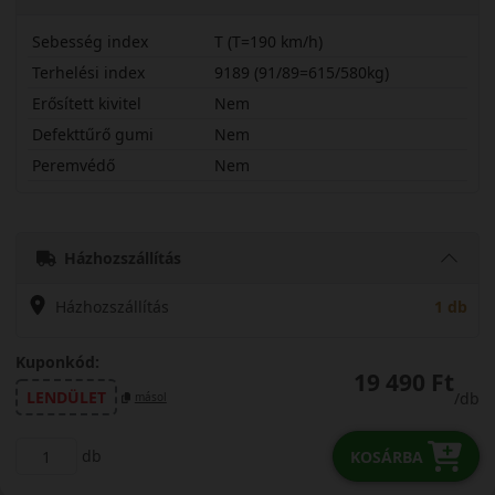
Sebesség index
T (T=190 km/h)
Terhelési index
9189 (91/89=615/580kg)
Erősített kivitel
Nem
Defekttűrő gumi
Nem
Peremvédő
Nem
15580R13CTAW8
Házhozszállítás
Házhozszállítás
1 db
Kuponkód:
19 490 Ft
LENDÜLET
/db
másol
db
KOSÁRBA