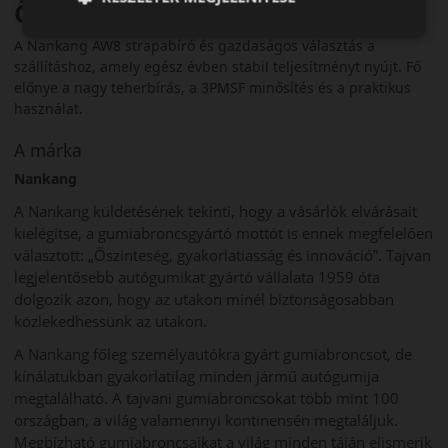
Összegzés
A Nankang AW8 strapabíró és gazdaságos választás a
szállításhoz, amely egész évben stabil teljesítményt nyújt. Fő
előnye a nagy teherbírás, a 3PMSF minősítés és a praktikus
használat.
A márka
Nankang
A Nankang küldetésének tekinti, hogy a vásárlók elvárásait
kielégítse, a gumiabroncsgyártó mottót is ennek megfelelően
választott: „Őszinteség, gyakorlatiasság és innováció”. Tajvan
legjelentősebb autógumikat gyártó vállalata 1959 óta
dolgozik azon, hogy az utakon minél biztonságosabban
közlekedhessünk az utakon.
A Nankang főleg személyautókra gyárt gumiabroncsot, de
kínálatukban gyakorlatilag minden jármű autógumija
megtalálható. A tajvani gumiabroncsokat több mint 100
országban, a világ valamennyi kontinensén megtaláljuk.
Megbízható gumiabroncsaikat a világ minden táján elismerik