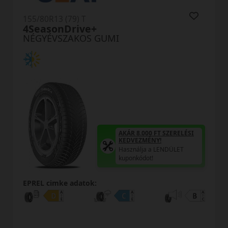
 T
155/80R13 (79) T
ve+
RA03
OS GUMI
NÉGYÉVSZAKOS
AKÁR 8.000 FT SZERELÉSI
KEDVEZMÉNY!
Használja a LENDÜLET
kuponkódot!
atok:
EPREL cimke adato