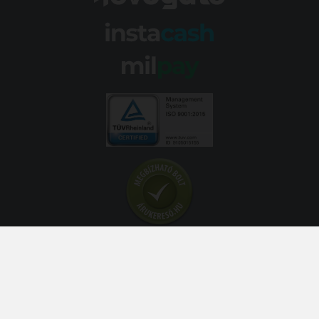
© 2026 Abroncs Kereskedőház Kft. | gumi.hu - Rendeléstől