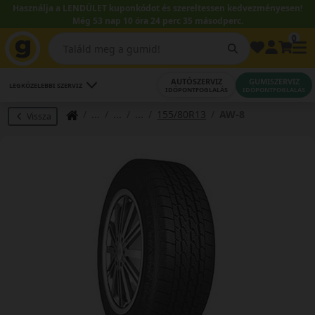
Használja a LENDÜLET kuponkódot és szereltessen kedvezményesen!
Még 53 nap 10 óra 24 perc 34 másodperc.
0
AUTÓSZERVIZ
GUMISZERVIZ
LEGKÖZELEBBI SZERVIZ
IDŐPONTFOGLALÁS
IDŐPONTFOGLALÁS
155/80R13
AW-8
Vissza