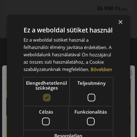
36 990 Ft
/db
×
LENDÜLET
db
KOSÁRBA
Kuponkód másolása
Ez a weboldal sütiket használ
Ez a weboldal sütiket használ a
felhasználói élmény javítása érdekében. A
weboldalunk használatával Ön hozzájárul
Vásárlói vélemények
az összes süti használatához, a Cookie
szabályzatunknak megfelelően.
Bővebben
97.76%
Elengedhetetlenül
Teljesítmény
a vásárlók közül ajánlaná ismerősének ezt a boltot.
szükséges
21659
vélemény alapján
Célzás
Funkcionalitás
Laca
-
Besorolatlan