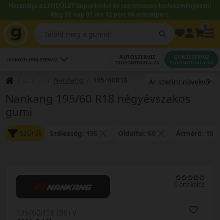
Használja a LENDÜLET kuponkódot és szereltessen kedvezményesen!
Még 55 nap 01 óra 12 perc 06 másodperc.
0
AUTÓSZERVIZ
GUMISZERVIZ
LEGKÖZELEBBI SZERVIZ
IDŐPONTFOGLALÁS
IDŐPONTFOGLALÁS
Nankang
195/60R18
Nankang 195/60 R18 négyévszakos
gumi
Szűrők
Szélesség: 195
Oldalfal: 60
Átmérő: 18
0 értékelés
195/60R18 (96) V