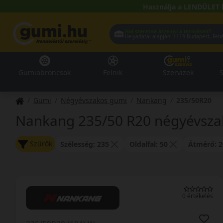
Használja a LENDÜLET 
Hol szeretné átvenni a termékeit?
Helyadatai alapján:
1119 Buda
Gumiabroncsok
Felnik
Szervizek
S
Gumi
Négyévszakos gumi
Nankang
235/50R20
Nankang 235/50 R20 négyévsza
Szűrők
Szélesség: 235
Oldalfal: 50
Átmérő: 2
0 értékelés