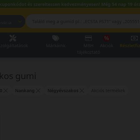
kuponkódot és szereltessen kedvezményesen! Még 54 nap 19 óra
pest, Fehérvári út
zolgáltatások
Márkáink
MBH
Akciók
Részletfi
tájékoztató
kos gumi
0
Nankang
Négyévszakos
Akciós termékek