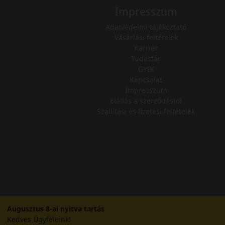
Impresszum
Adatvédelmi tájékoztató
Vásárlási feltételek
Karrier
Tudástár
GYIK
Kapcsolat
Impresszum
Elállás a szerződéstől
Szállítási és fizetési feltételek
Augusztus 8-ai nyitva tartás
Kedves Ügyfeleink!