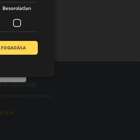
Besorolatlan
ELFOGADÁSA
olt vásárlója
en tökéletesen működik.