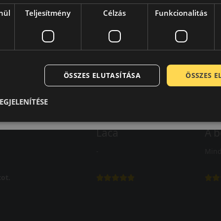
nül
Teljesítmény
Célzás
Funkcionalitás
ÖSSZES ELUTASÍTÁSA
ÖSSZES 
EGJELENÍTÉSE
Laca
A b
-
Mind
ot.