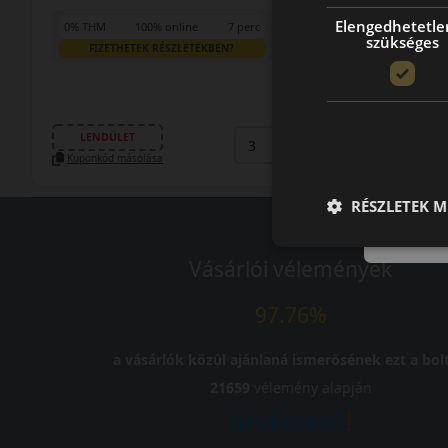
Elengedhetetle
0% THM
100% online
7 perc
szükséges
FIZETHETEK RÉSZLETEKBEN?
58 090 Ft
/db
LENDÜLET
db
KOSÁRBA
Kuponkód másolása
RÉSZLETEK M
Vásárlói vélemények
97.76%
a vásárlók közül ajánlaná ismerősének ezt a bolt
21659
vélemény alapján