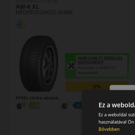
235/50R20 (104) W
AW-6 XL
NÉGYÉVSZAKOS GUMI
AKÁR 5.000 FT SZERELÉSI
KEDVEZMÉNY!
Használja a LENDÜLET
kuponkódot!
0%
EPREL cimke adatok:
Ez a webolda
Ez a weboldal süt
használatával Ön 
Bővebben