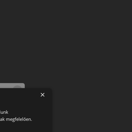
×
lunk
nak megfelelően.