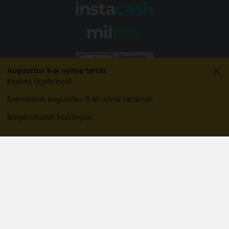
Augusztus 8-ai nyitva tartás
Kedves Ügyfeleink!
Szervizeink augusztus 8-án zárva tartanak.
Megértésüket köszönjük!
© 2026 Abroncs Kereskedőház Kft. | gumi.hu - Rendeléstől
szerelésig™