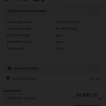
Egyéb technikai adatok
Sebesség index
H (H=210 km/h)
Terhelési index
96 (96=710kg)
Erősített kivitel
Igen
Defekttűrő gumi
Nem
Peremvédő
Nem
20560R16HNB4S2X
Házhozszállítás
Házhozszállítás
4+ db
Kuponkód:
34 090 Ft
LENDÜLET
/db
másol