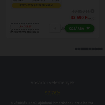
0% THM
100% online
7 perc
FIZETHETEK RÉSZLETEKBEN?
40 890 Ft
33 590 Ft
/db
LENDÜLET
db
KOSÁRBA
Kuponkód másolása
Vásárlói vélemények
97.76%
a vásárlók közül ajánlaná ismerősének ezt a boltot.