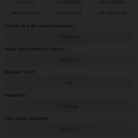
Áruhitel
részletfizetés
részletfizetés
Nem elérhető
80 000 Ft-tól
501 000 Ft-tól
Termék ár 4 db vásárlása esetén:
136 360 Ft
Teljes viszafizetendő összeg:
136 360 Ft
Elérhető THM:
0%
Futamidő:
3 hónap
Első részlet összege:
34 090 Ft