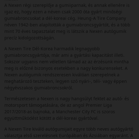
A Nexen régi szereplője a gumiiparnak, és annak ellenére is
igaz ez, hogy ezen a néven csak 2000 óta gyárt minőségi
gumiabroncsokat a dél-koreai cég. Heung-A Tire Company
néven 1942-ben alapították a gumiabroncsgyártót, és a több
mint 70 éves tapasztalat meg is látszik a Nexen autógumik
precíz kidolgozottságán.
A Nexen Tire Dél-Korea harmadik legnagyobb
gumiabroncsgyártója, már ami a gyártási kapacitást illeti.
Sokszor ugyanis nem véletlen támad az az érzésünk mintha
meg is előzné bizonyos esetekben a nagy konkurenseket. A
Nexen autógumik rendszeresen kiválóan szerepelnek a
meghatározó teszteken, legyen szó nyári-, téli- vagy éppen
négyévszakos gumiabroncsokról.
Természetesen a Nexen is nagy hangsúlyt fektet az autó- és
motorsport támogatására, de az angol Premier Liga
2017/2018-as bajnoka, a Manchester City FC is szoros
együttműködést kötött a dél-koreai gyártóval.
A Nexen Tire kiváló autógumijait egyre több neves autógyártó
választja első szerelésnek Európában és Ázsiában egyaránt. A