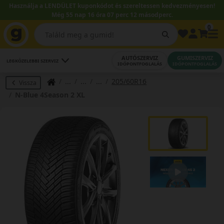
Használja a LENDÜLET kuponkódot és szereltessen kedvezményesen!
Még 55 nap 16 óra 07 perc 11 másodperc.
0
AUTÓSZERVIZ
GUMISZERVIZ
LEGKÖZELEBBI SZERVIZ
IDŐPONTFOGLALÁS
IDŐPONTFOGLALÁS
205/60R16
Vissza
N-Blue 4Season 2 XL