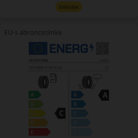
Előbírálat
EU-s abroncscímke