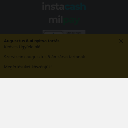
Augusztus 8-ai nyitva tartás
Kedves Ügyfeleink!
Szervizeink augusztus 8-án zárva tartanak.
Megértésüket köszönjük!
© 2026 Abroncs Kereskedőház Kft. | gumi.hu - Rendeléstől
szerelésig™