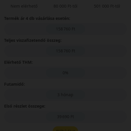
Nem elérhető
80 000 Ft-tól
501 000 Ft-tól
Termék ár 4 db vásárlása esetén:
158 760 Ft
Teljes viszafizetendő összeg:
158 760 Ft
Elérhető THM:
0%
Futamidő:
3 hónap
Első részlet összege:
39 690 Ft