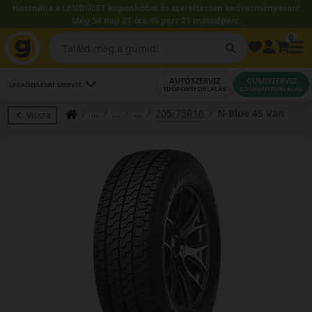
Használja a LENDÜLET kuponkódot és szereltessen kedvezményesen!
Még 54 nap 21 óra 49 perc 21 másodperc.
0
AUTÓSZERVIZ
GUMISZERVIZ
LEGKÖZELEBBI SZERVIZ
IDŐPONTFOGLALÁS
IDŐPONTFOGLALÁS
205/75R16
N-Blue 4S Van
Vissza