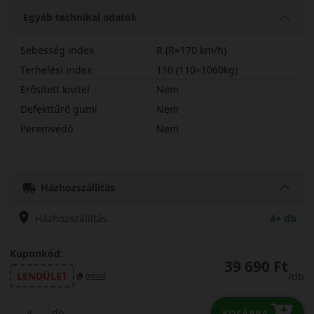
Egyéb technikai adatok
Sebesség index
R (R=170 km/h)
Terhelési index
110 (110=1060kg)
Erősített kivitel
Nem
Defekttűrő gumi
Nem
Peremvédő
Nem
20575R16CRN4SV
Házhozszállítás
Házhozszállítás
4+ db
Kuponkód:
39 690 Ft
LENDÜLET
/db
másol
db
KOSÁRBA