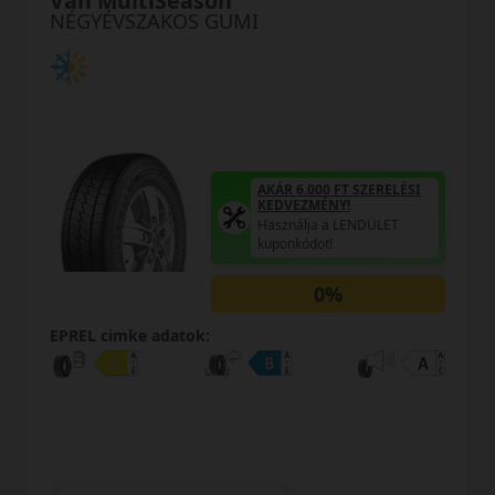
Van MultiSeason
NÉGYÉVSZAKOS GUMI
AKÁR 6.000 FT SZERELÉSI
KEDVEZMÉNY!
Használja a LENDÜLET
kuponkódot!
0%
EPREL cimke adatok: