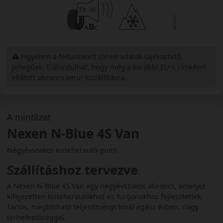
Figyelem a feltüntetett címke adatok tájékoztató
jellegűek. Előfordulhat, hogy még a korábbi EU-s címkével
ellátott abroncs kerül kiszállításra.
A mintázat
Nexen N-Blue 4S Van
Négyévszakos kisteherautó gumi
Szállításhoz tervezve
A Nexen N-Blue 4S Van egy négyévszakos abroncs, amelyet
kifejezetten kisteherautókhoz és furgonokhoz fejlesztettek.
Tartós, megbízható teljesítményt kínál egész évben, nagy
terhelhetőséggel.