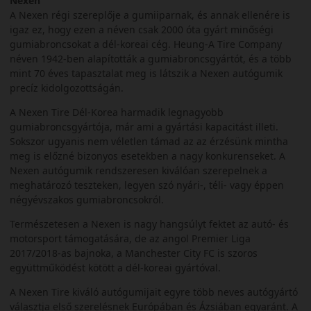
Nexen
A Nexen régi szereplője a gumiiparnak, és annak ellenére is
igaz ez, hogy ezen a néven csak 2000 óta gyárt minőségi
gumiabroncsokat a dél-koreai cég. Heung-A Tire Company
néven 1942-ben alapították a gumiabroncsgyártót, és a több
mint 70 éves tapasztalat meg is látszik a Nexen autógumik
precíz kidolgozottságán.
A Nexen Tire Dél-Korea harmadik legnagyobb
gumiabroncsgyártója, már ami a gyártási kapacitást illeti.
Sokszor ugyanis nem véletlen támad az az érzésünk mintha
meg is előzné bizonyos esetekben a nagy konkurenseket. A
Nexen autógumik rendszeresen kiválóan szerepelnek a
meghatározó teszteken, legyen szó nyári-, téli- vagy éppen
négyévszakos gumiabroncsokról.
Természetesen a Nexen is nagy hangsúlyt fektet az autó- és
motorsport támogatására, de az angol Premier Liga
2017/2018-as bajnoka, a Manchester City FC is szoros
együttműködést kötött a dél-koreai gyártóval.
A Nexen Tire kiváló autógumijait egyre több neves autógyártó
választja első szerelésnek Európában és Ázsiában egyaránt. A