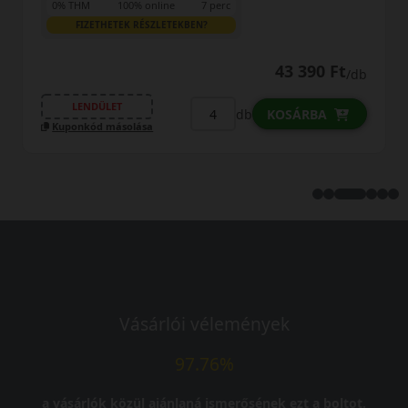
0% THM
100% online
7 perc
FIZETHETEK RÉSZLETEKBEN?
43 390 Ft
/db
LENDÜLET
db
KOSÁRBA
Kuponkód másolása
Vásárlói vélemények
97.76%
a vásárlók közül ajánlaná ismerősének ezt a boltot.