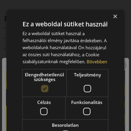
×
Fő előnyök röviden:
Ez a weboldal sütiket használ
• Kisteherautókhoz optimalizálva
Ez a weboldal sütiket használ a
• 3PMSF és M+S minősítés
felhasználói élmény javítása érdekében. A
weboldalunk használatával Ön hozzájárul
• Jó havas és nedves tapadás
az összes süti használatához, a Cookie
• Megerősített szerkezet
szabályzatunknak megfelelően.
Bővebben
• Hosszú élettartam
Elengedhetetlenül
Teljesítmény
Futófelület és tapadás
szükséges
A robusztus futófelületi mintázat és a széles barázdák kiváló
vízelvezetést biztosítanak. A lamellák jobb havas tapadást
Célzás
Funkcionalitás
nyújtanak, a megerősített szerkezet pedig növeli az
élettartamot.
Biztonsági jellemzők
Besorolatlan
3PMSF és M+S minősítéssel rendelkezik. Az EU címkéken