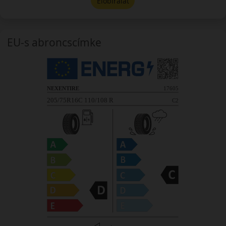
Előbírálat
EU-s abroncscímke