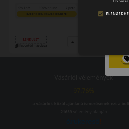
Ön hozzáj
0% THM
100% online
7 perc
ELENGEDHE
FIZETHETEK RÉSZLETEKBEN?
39 990 Ft
/db
LENDÜLET
db
KOSÁRBA
Kuponkód másolása
Vásárlói vélemények
97.76%
a vásárlók közül ajánlaná ismerősének ezt a bolt
21659
vélemény alapján