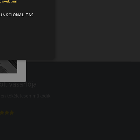
Bővebben
UNKCIONALITÁS
olt vásárlója
en tökéletesen működik.