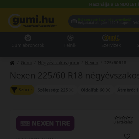
Használja a LENDÜLET 
Hol szeretné átvenni a termékeit?
Helyadatai alapján:
1119 Buda
Gumiabroncsok
Felnik
Szervizek
S
Gumi
Négyévszakos gumi
Nexen
225/60R18
Nexen 225/60 R18 négyévszako
Szűrők
Szélesség: 225
Oldalfal: 60
Átmérő: 1
0 értékelés