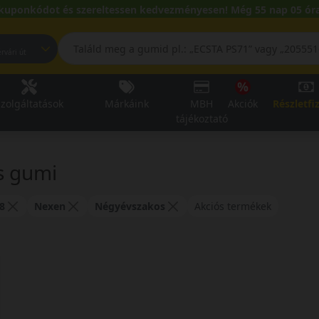
kuponkódot és szereltessen kedvezményesen! Még 55 nap 05 óra
pest, Fehérvári út
zolgáltatások
Márkáink
MBH
Akciók
Részletfi
tájékoztató
s gumi
8
Nexen
Négyévszakos
Akciós termékek