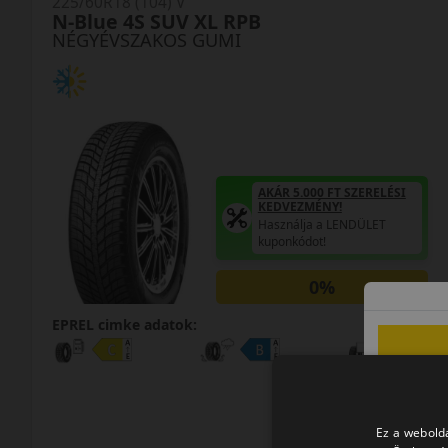
225/60R18 (104) V
N-Blue 4S SUV XL RPB
NÉGYÉVSZAKOS GUMI
AKÁR 5.000 FT SZERELÉSI
KEDVEZMÉNY!
Használja a LENDÜLET
kuponkódot!
0%
EPREL cimke adatok:
Ez a webolda