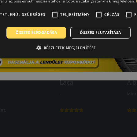
árul az összes süti használatához, a Cookie szabályzatunknak megfelelően.
TETLENÜL SZÜKSÉGES
TELJESÍTMÉNY
CÉLZÁS
F
ÖSSZES ELFOGADÁSA
ÖSSZES ELUTASÍTÁSA
RÉSZLETEK MEGJELENÍTÉSE
Laca
A b
-
Mind
ot.