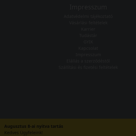
Impresszum
Adatvédelmi tájékoztató
Vásárlási feltételek
Karrier
Tudástár
GYIK
Kapcsolat
Impresszum
Elállás a szerződéstől
Szállítási és fizetési feltételek
Augusztus 8-ai nyitva tartás
Kedves Ügyfeleink!