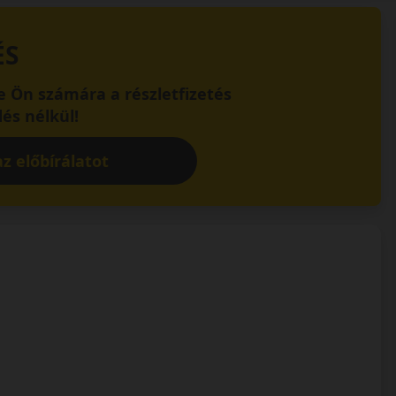
ÉS
 Ön számára a részletfizetés
és nélkül!
z előbírálatot