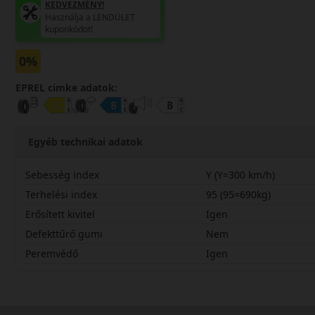
KEDVEZMÉNY!
Használja a LENDÜLET
kuponkódot!
0%
EPREL cimke adatok:
Egyéb technikai adatok
Sebesség index
Y (Y=300 km/h)
Terhelési index
95 (95=690kg)
Erősített kivitel
Igen
Defekttűrő gumi
Nem
Peremvédő
Igen
24535R20YNB4S2X