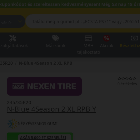
kuponkódot és szereltessen kedvezményesen! Még 53 nap 18 óra
pest, Fehérvári út
zolgáltatások
Márkáink
MBH
Akciók
Részletfi
tájékoztató
/35R20
N-Blue 4Season 2 XL RPB
0 értékelés
245/35R20
N-Blue 4Season 2 XL RPB Y
NÉGYÉVSZAKOS GUMI
AKÁR 5.000 FT SZERELÉSI