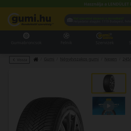
Használja a LENDÜLET 
Hol szeretné átvenni a termékeit?
Helyadatai alapján:
1119 Buda
Gumiabroncsok
Felnik
Szervizek
S
Gumi
Négyévszakos gumi
Nexen
245
Vissza