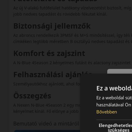
Az új V-alakú futófelület hatékony vízelvezetést biztosít, míg
jobb nedves tapadást és rövidebb fékutat kínál.
Biztonsági jellemzők
Az abroncs rendelkezik 3PMSF és M+S minősítéssel, így téli
címkéken legtöbb méretben B osztályú nedves tapadást és C
Komfort és zajszint
A N-Blue 4Season 2 kényelmes futást és alacsony zajszintet 
Felhasználási ajánlás
Személyautókhoz ajánlott, ahol fontos a modern technológi
Ez a webolda
Összegzés
Ez a weboldal süt
használatával Ön 
A Nexen N-Blue 4Season 2 egy modern, új generációs négyé
kényelmet kínál. Fő előnye a jobb nedves tapadás, a halk fu
Bővebben
Bemutató videó a mintáról
Elengedhetetle
szükséges