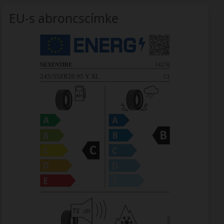
EU-s abroncscímke