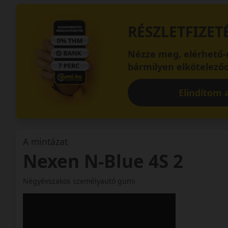
RÉSZLETFIZET
Nézze meg, elérhető-e
bármilyen elköteleződ
Elindítom a
A mintázat
Nexen N-Blue 4S 2
Négyévszakos személyautó gumi