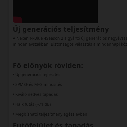
Új generációs teljesítmény
A Nexen N-Blue 4Season 2 a gyártó új generációs négyévszak
minden évszakban. Biztonságos választás a mindennapi kö
Fő előnyök röviden:
• Új generációs fejlesztés
• 3PMSF és M+S minősítés
• Kiváló nedves tapadás
• Halk futás (~71 dB)
• Megbízható teljesítmény egész évben
Futófelület és tapadás