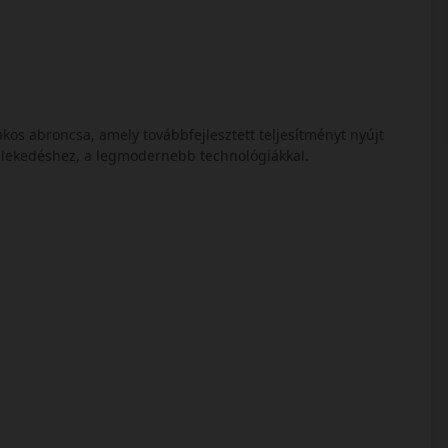
os abroncsa, amely továbbfejlesztett teljesítményt nyújt
zlekedéshez, a legmodernebb technológiákkal.