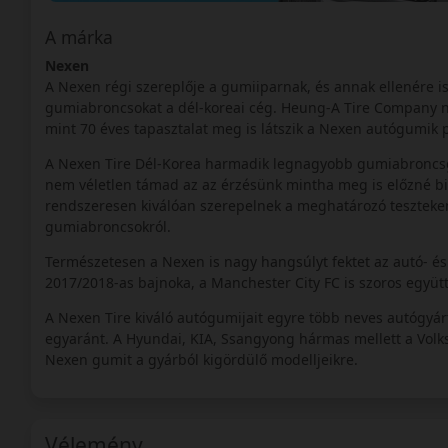
A márka
Nexen
A Nexen régi szereplője a gumiiparnak, és annak ellenére i
gumiabroncsokat a dél-koreai cég. Heung-A Tire Company n
mint 70 éves tapasztalat meg is látszik a Nexen autógumik 
A Nexen Tire Dél-Korea harmadik legnagyobb gumiabroncsgyár
nem véletlen támad az az érzésünk mintha meg is előzné b
rendszeresen kiválóan szerepelnek a meghatározó teszteken,
gumiabroncsokról.
Természetesen a Nexen is nagy hangsúlyt fektet az autó- é
2017/2018-as bajnoka, a Manchester City FC is szoros együtt
A Nexen Tire kiváló autógumijait egyre több neves autógyár
egyaránt. A Hyundai, KIA, Ssangyong hármas mellett a Volksw
Nexen gumit a gyárból kigördülő modelljeikre.
Vélemény