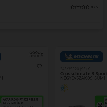
0 / 5
0 értékelés
245/35R20 (95) Y
Crossclimate 3 Spor
MI
NÉGYÉVSZAKOS GUMI
AKÁR 5.000 FT SZERELÉSI
A
KEDVEZMÉNY!
K