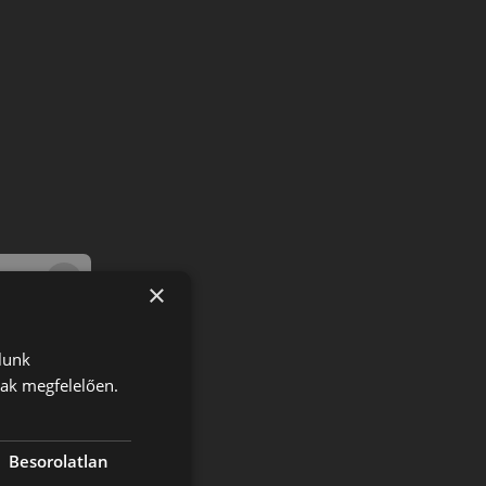
×
lunk
nak megfelelően.
Besorolatlan