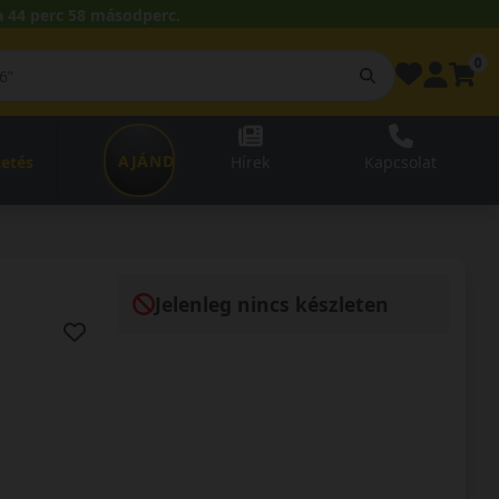
 44 perc 57 másodperc.
0
AJÁNDÉKUTALVÁNY
zetés
Hírek
Kapcsolat
Jelenleg nincs készleten