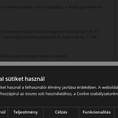
 a lamellák javítják a havas tapadást. A fejlett gumikeverék
 körülmények között is biztonságosan használható. Az EU
 üzemanyag-hatékonyságot ért el, zajszintje kb. 71 dB.
kínál, amely hosszabb utakra is ideális.
a, a biztonság és az egész éves megbízhatóság.
l sütiket használ
iket használ a felhasználói élmény javítása érdekében. A webolda
hozzájárul az összes süti használatához, a Cookie szabályzatunk
vszakos abroncs, amely prémium szintű biztonságot és
tás és a 3PMSF minősítés.
nül
Teljesítmény
Célzás
Funkcionalitás