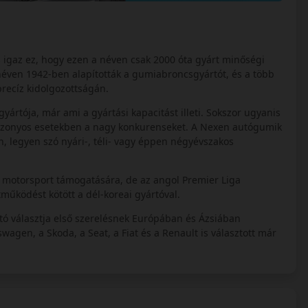
s igaz ez, hogy ezen a néven csak 2000 óta gyárt minőségi
éven 1942-ben alapították a gumiabroncsgyártót, és a több
precíz kidolgozottságán.
tója, már ami a gyártási kapacitást illeti. Sokszor ugyanis
izonyos esetekben a nagy konkurenseket. A Nexen autógumik
 legyen szó nyári-, téli- vagy éppen négyévszakos
s motorsport támogatására, de az angol Premier Liga
működést kötött a dél-koreai gyártóval.
tó választja első szerelésnek Európában és Ázsiában
agen, a Skoda, a Seat, a Fiat és a Renault is választott már