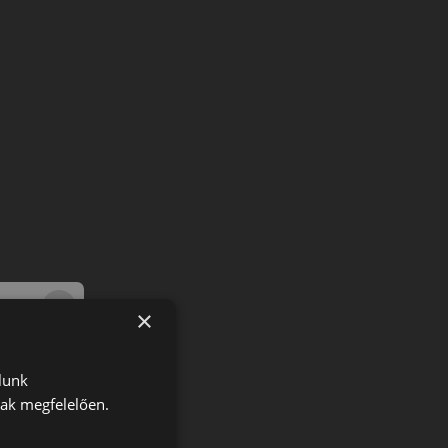
×
lunk
nak megfelelően.