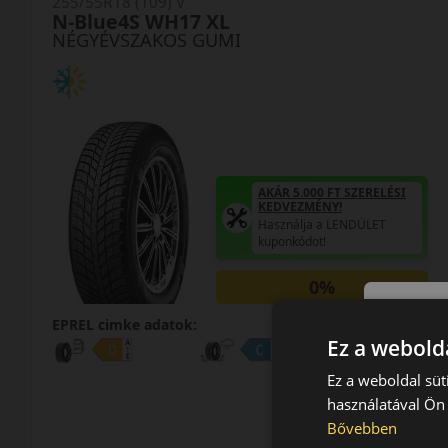
255/55R18 (109) V
N-Blue4S WH17 XL
NÉGYÉVSZAKOS GUMI
AKÁR 5.000 FT SZERELÉSI
KEDVEZMÉNY!
Használja a LENDÜLET
kuponkódot!
0%
EPREL cimke adatok:
Ez a webolda
Ez a weboldal süt
használatával Ön 
Bővebben