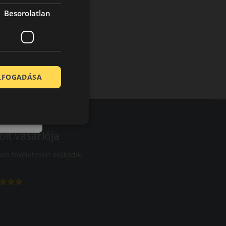
Besorolatlan
ELFOGADÁSA
olt vásárlója
en tökéletesen működik.