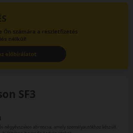
ÉS
 Ön számára a részletfizetés
és nélkül!
z előbírálatot
ason SF3
n
ciós négyévszakos abroncsa, amely személyautókhoz készült.