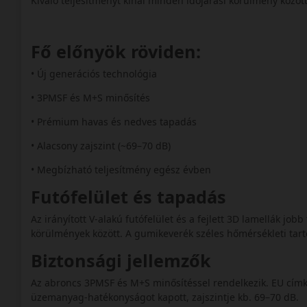
Kiváló teljesítményt kínál minden időjárási körülmény közö
Fő előnyök röviden:
• Új generációs technológia
• 3PMSF és M+S minősítés
• Prémium havas és nedves tapadás
• Alacsony zajszint (~69–70 dB)
• Megbízható teljesítmény egész évben
Futófelület és tapadás
Az irányított V-alakú futófelület és a fejlett 3D lamellák jo
körülmények között. A gumikeverék széles hőmérsékleti t
Biztonsági jellemzők
Az abroncs 3PMSF és M+S minősítéssel rendelkezik. EU címk
üzemanyag-hatékonyságot kapott, zajszintje kb. 69–70 dB.