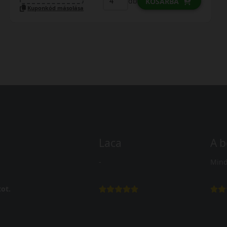
db
KOSÁRBA
Kuponkód másolása
Laca
A b
-
Mind
ot.