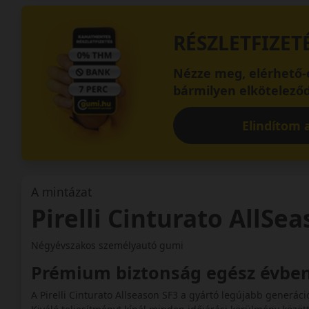
RÉSZLETFIZET
Nézze meg, elérhető-e
bármilyen elköteleződ
Elindítom a
A mintázat
Pirelli Cinturato AllSe
Négyévszakos személyautó gumi
Prémium biztonság egész évbe
A Pirelli Cinturato Allseason SF3 a gyártó legújabb generá