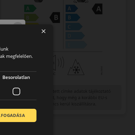
×
lunk
nak megfelelően.
Besorolatlan
Figyelem a feltüntetett címke adatok tájékoztató
jellegűek. Előfordulhat, hogy még a korábbi EU-s
címkével ellátott abroncs kerül kiszállításra.
ELFOGADÁSA