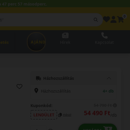
 47 perc 56 másodperc.
0
AJÁNDÉKUTALVÁNY
zetés
Hírek
Kapcsolat
Házhozszállítás
Házhozszállítás
4+ db
54 790 Ft
Kuponkód:
54 490 Ft
LENDÜLET
/db
másol