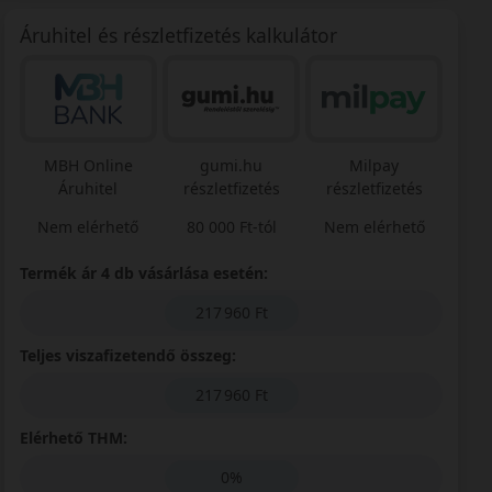
Áruhitel és részletfizetés kalkulátor
MBH Online
gumi.hu
Milpay
Áruhitel
részletfizetés
részletfizetés
Nem elérhető
80 000 Ft-tól
Nem elérhető
Termék ár 4 db vásárlása esetén:
217 960 Ft
Teljes viszafizetendő összeg:
217 960 Ft
Elérhető THM:
0%