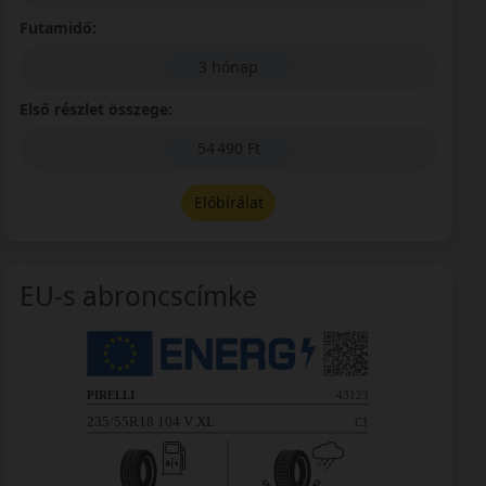
Futamidő:
3 hónap
Első részlet összege:
54 490 Ft
Előbírálat
EU-s abroncscímke