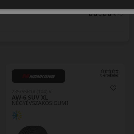
0 / 5
0 értékelés
235/55R18 (104) V
N-Blue 4Season 2 XL
NÉGYÉVSZAKOS GUMI