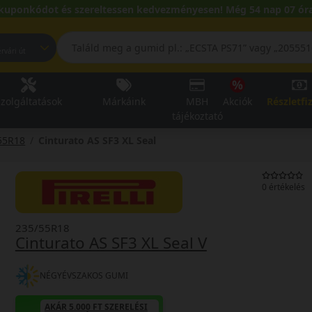
kuponkódot és szereltessen kedvezményesen! Még 54 nap 07 óra
pest, Fehérvári út
zolgáltatások
Márkáink
MBH
Akciók
Részletfi
tájékoztató
55R18
Cinturato AS SF3 XL Seal
0 értékelés
235/55R18
Cinturato AS SF3 XL Seal V
NÉGYÉVSZAKOS GUMI
AKÁR 5.000 FT SZERELÉSI