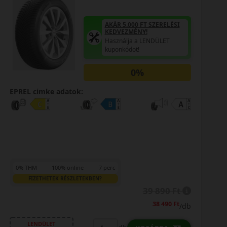
AKÁR 5.000 FT SZERELÉSI
KEDVEZMÉNY!
Használja a LENDÜLET
kuponkódot!
0%
EPREL cimke adatok:
0% THM
100% online
7 perc
FIZETHETEK RÉSZLETEKBEN?
43 490 Ft
/db
LENDÜLET