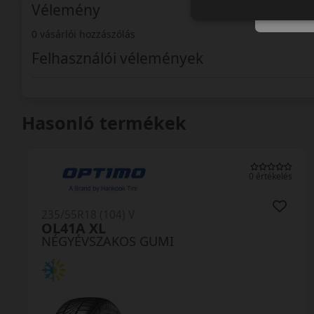
Vélemény
0 vásárlói hozzászólás
Felhasználói vélemények
Hasonló termékek
0 értékelés
235/55R18 (104) V
HA32 Solus4S XL
NÉGYÉVSZAKOS GUMI