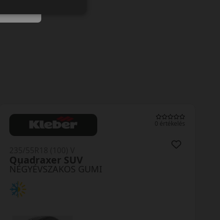
0 értékelés
235/55R18 (104) V
NÉGYÉVSZAKOS GUMI