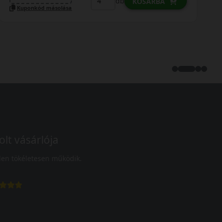
db
KOSÁRBA
Kuponkód másolása
olt vásárlója
en tökéletesen működik.