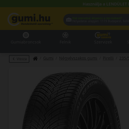
Használja a LENDÜLET 
Hol szeretné átvenni a termékeit?
Helyadatai alapján:
1119 Buda
Gumiabroncsok
Felnik
Szervizek
S
Gumi
Négyévszakos gumi
Pirelli
235/
Vissza