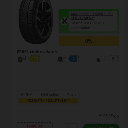
AKÁR 5.000 FT SZERELÉSI
KEDVEZMÉNY!
Használja a LENDÜLET
kuponkódot!
0%
EPREL cimke adatok:
0% THM
100% online
7 perc
FIZETHETEK RÉSZLETEKBEN?
39 690 Ft
/db
LENDÜLET