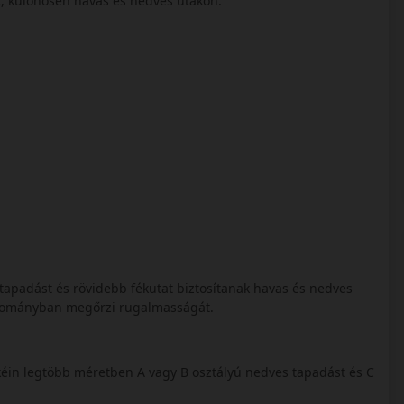
tt, különösen havas és nedves utakon.
bb tapadást és rövidebb fékutat biztosítanak havas és nedves
artományban megőrzi rugalmasságát.
éin legtöbb méretben A vagy B osztályú nedves tapadást és C