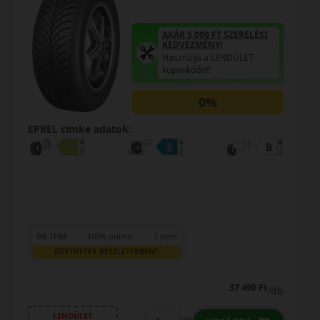
AKÁR 5.000 FT SZERELÉSI
KEDVEZMÉNY!
Használja a LENDÜLET
kuponkódot!
0%
EPREL cimke adatok:
0% THM
100% online
7 perc
FIZETHETEK RÉSZLETEKBEN?
41 890 Ft
/db
LENDÜLET