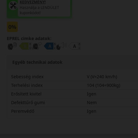
KEDVEZMÉNY!
Használja a LENDÜLET
kuponkódot!
0%
EPREL cimke adatok:
Egyéb technikai adatok
Sebesség index
V (V=240 km/h)
Terhelési index
104 (104=900kg)
Erősített kivitel
Igen
Defekttűrő gumi
Nem
Peremvédő
Igen
23555R18VCSF3X