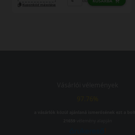
db
KOSÁRBA
Kuponkód másolása
Vásárlói vélemények
97.76%
a vásárlók közül ajánlaná ismerősének ezt a bolt
21659
vélemény alapján