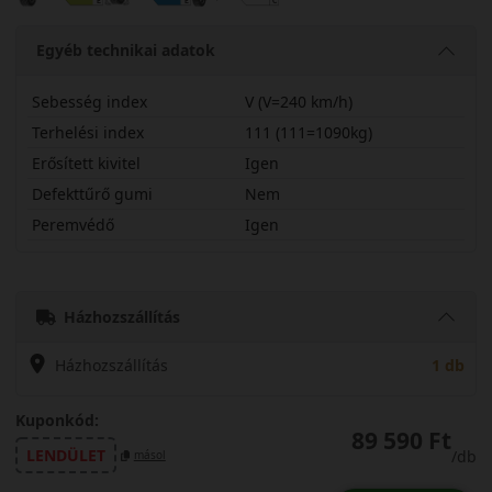
Egyéb technikai adatok
Sebesség index
V (V=240 km/h)
Terhelési index
111 (111=1090kg)
Erősített kivitel
Igen
Defekttűrő gumi
Nem
Peremvédő
Igen
25555R19VSV4SXN
Házhozszállítás
Házhozszállítás
1 db
Kuponkód:
89 590 Ft
LENDÜLET
/db
másol