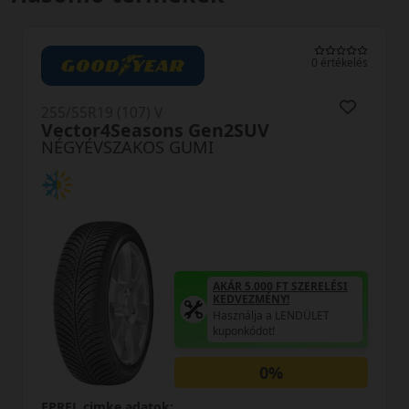
0 értékelés
255/55R19 (107) V
Vector4Seasons Gen2SUV
NÉGYÉVSZAKOS GUMI
AKÁR 5.000 FT SZERELÉSI
KEDVEZMÉNY!
Használja a LENDÜLET
kuponkódot!
0%
EPREL cimke adatok: