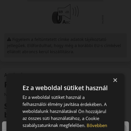
Figyelem a feltüntetett címke adatok tájékoztató
jellegűek. Előfordulhat, hogy még a korábbi EU-s címkével
ellátott abroncs kerül kiszállításra.
A mintázat
×
Pirelli Scorpion Verde Allseason
Ez a weboldal sütiket használ
Négyévszakos SUV gumi
Ez a weboldal sütiket használ a
SUV-okhoz fejlesztett prémium
felhasználói élmény javítása érdekében. A
weboldalunk használatával Ön hozzájárul
biztonság
az összes süti használatához, a Cookie
A Pirelli Scorpion Verde Allseason prémium kategóriás
szabályzatunknak megfelelően.
Bővebben
négyévszakos abroncs, amelyet SUV-okhoz és crossoverekhez