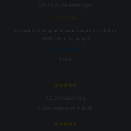
Vásárlói vélemények
97.76%
a vásárlók közül ajánlaná ismerősének ezt a boltot.
21659
vélemény alapján
Laca
-
A bolt vásárlója
Minden tökéletesen működik.