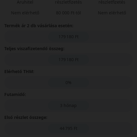
Áruhitel
részletfizetés
részletfizetés
Nem elérhető
80 000 Ft-tól
Nem elérhető
Termék ár 2 db vásárlása esetén:
179 180 Ft
Teljes viszafizetendő összeg:
179 180 Ft
Elérhető THM:
0%
Futamidő:
3 hónap
Első részlet összege:
44 795 Ft