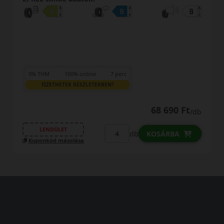
0% THM
100% online
7 perc
FIZETHETEK RÉSZLETEKBEN?
68 690 Ft
/db
LENDÜLET
db
KOSÁRBA
Kuponkód másolása