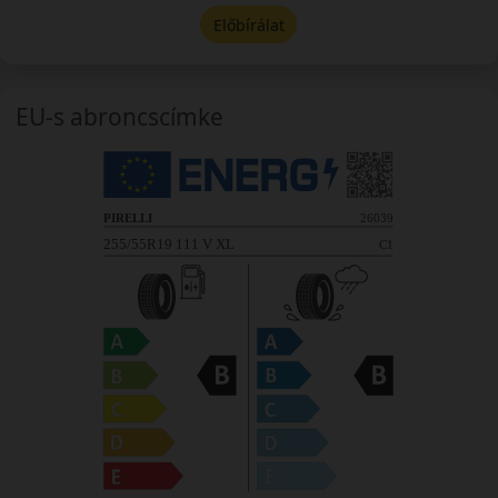
Előbírálat
EU-s abroncscímke