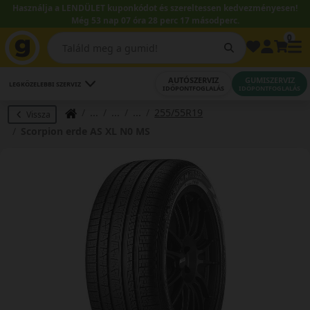
Használja a LENDÜLET kuponkódot és szereltessen kedvezményesen!
Még 53 nap 07 óra 28 perc 16 másodperc.
0
AUTÓSZERVIZ
GUMISZERVIZ
LEGKÖZELEBBI SZERVIZ
IDŐPONTFOGLALÁS
IDŐPONTFOGLALÁS
255/55R19
Vissza
Scorpion erde AS XL N0 MS