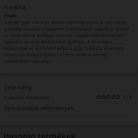
A márka
Pirelli
A Pirelli gyár 140 éves múltra tekinthet vissza. A cégcsoport
jelenlegi arculata a hetvenes évek közepén alakult ki, amikor
az olasz Lancia autógyár verseny csapata számára kezdett
speciális verseny abroncsokat gyártani. A szükséges
fejlesztések új lendületet adtak a gyár számára. A verseny
abroncsok kategóriájában a Pirelli azóta is komoly
szereplőként van jelen.
Vélemény
0 / 5
0 vásárlói hozzászólás
Felhasználói vélemények
Hasonló termékek