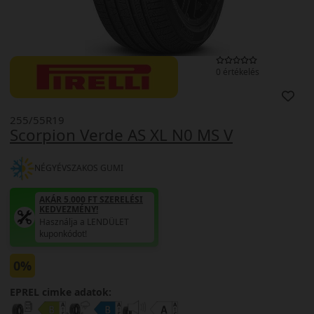
0 értékelés
255/55R19
Scorpion Verde AS XL N0 MS V
NÉGYÉVSZAKOS GUMI
AKÁR 5.000 FT SZERELÉSI
KEDVEZMÉNY!
Használja a LENDÜLET
kuponkódot!
0%
EPREL cimke adatok: