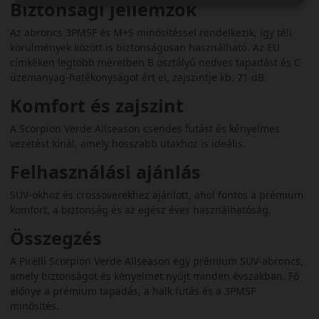
Biztonsági jellemzők
Az abroncs 3PMSF és M+S minősítéssel rendelkezik, így téli
körülmények között is biztonságosan használható. Az EU
címkéken legtöbb méretben B osztályú nedves tapadást és C
üzemanyag-hatékonyságot ért el, zajszintje kb. 71 dB.
Komfort és zajszint
A Scorpion Verde Allseason csendes futást és kényelmes
vezetést kínál, amely hosszabb utakhoz is ideális.
Felhasználási ajánlás
SUV-okhoz és crossoverekhez ajánlott, ahol fontos a prémium
komfort, a biztonság és az egész éves használhatóság.
Összegzés
A Pirelli Scorpion Verde Allseason egy prémium SUV-abroncs,
amely biztonságot és kényelmet nyújt minden évszakban. Fő
előnye a prémium tapadás, a halk futás és a 3PMSF
minősítés.