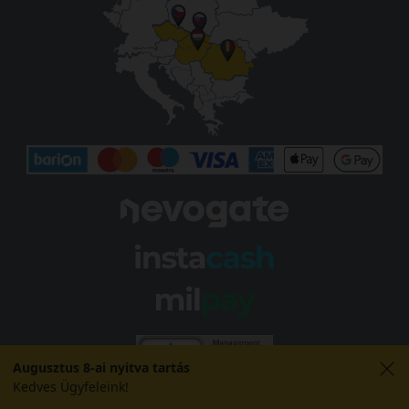
Augusztus 8-ai nyitva tartás
Kedves Ügyfeleink!