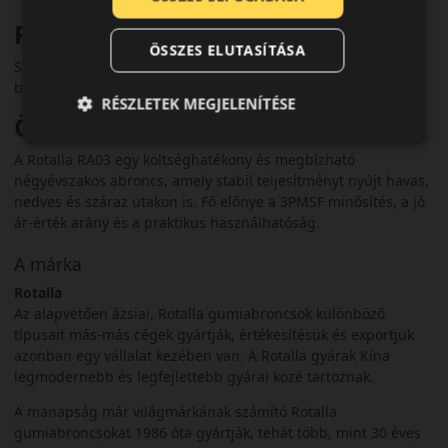
Felhasználási ajánlás
ÖSSZES ELUTASÍTÁSA
Személyautókhoz ajánlott, ahol fontos a kedvező ár, a
biztonság és a szezonális gumicserék elkerülése.
RÉSZLETEK MEGJELENÍTÉSE
Összegzés
A Rotalla RA03 egy költséghatékony és megbízható
négyévszakos abroncs, amely stabil teljesítményt nyújt havas,
nedves és száraz utakon is. Fő előnye a 3PMSF minősítés, a jó
ár‑érték arány és a praktikus használhatóság.
A márka
Rotalla
Az alapvetően ázsiai, Rotalla gumiabroncsok különböző
típusait más-más cégek gyártják, értékesítésük és exportjuk
azonban egy vállalat kezében van. A Rotalla gyárak Kína
legmodernebb és legfejlettebb gyárai közé tartoznak.
A manapság már világmárkának számító Rotalla
gumiabroncsokat 1986 óta gyártják, tehát több, mint 30 éves