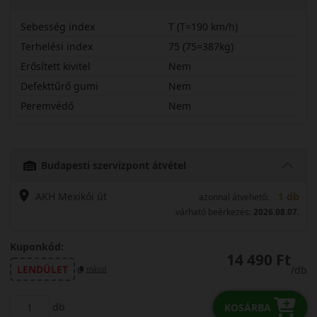
Sebesség index
T (T=190 km/h)
Terhelési index
75 (75=387kg)
Erősített kivitel
Nem
Defekttűrő gumi
Nem
Peremvédő
Nem
15570R13TRA03
Budapesti szervizpont átvétel
AKH Mexikói út
1 db
azonnal átvehető:
várható beérkezés:
2026.08.07.
Kuponkód:
14 490 Ft
LENDÜLET
/db
másol
db
KOSÁRBA