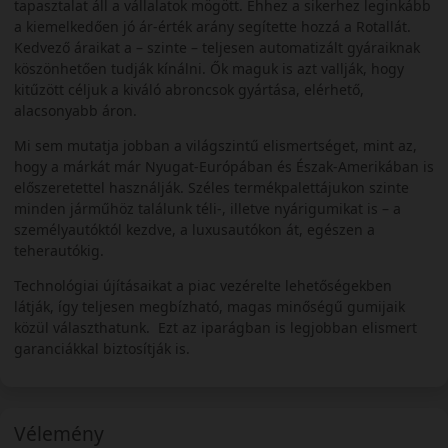
tapasztalat áll a vállalatok mögött. Ehhez a sikerhez leginkább
a kiemelkedően jó ár-érték arány segítette hozzá a Rotallát.
Kedvező áraikat a – szinte – teljesen automatizált gyáraiknak
köszönhetően tudják kínálni. Ők maguk is azt vallják, hogy
kitűzött céljuk a kiváló abroncsok gyártása, elérhető,
alacsonyabb áron.
Mi sem mutatja jobban a világszintű elismertséget, mint az,
hogy a márkát már Nyugat-Európában és Észak-Amerikában is
előszeretettel használják. Széles termékpalettájukon szinte
minden járműhöz találunk téli-, illetve nyárigumikat is – a
személyautóktól kezdve, a luxusautókon át, egészen a
teherautókig.
Technológiai újításaikat a piac vezérelte lehetőségekben
látják, így teljesen megbízható, magas minőségű gumijaik
közül választhatunk. Ezt az iparágban is legjobban elismert
garanciákkal biztosítják is.
Vélemény