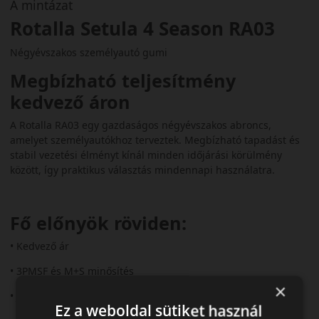
A mintázat
Rotalla Setula 4 Season RA03
Négyévszakos személyautó gumi
Megbízható teljesítmény
kedvező áron
A Rotalla RA03 egy gazdaságos négyévszakos abroncs,
amelyet személyautókhoz terveztek. Megbízható tapadást és
stabil vezetési élményt kínál minden időjárási körülmény
között, így praktikus választás mindennapi használatra.
Fő előnyök röviden:
• Kedvező ár
• 3PMSF és M+S minősítés
×
• Jó havas és nedves tapadás
Ez a weboldal sütiket használ