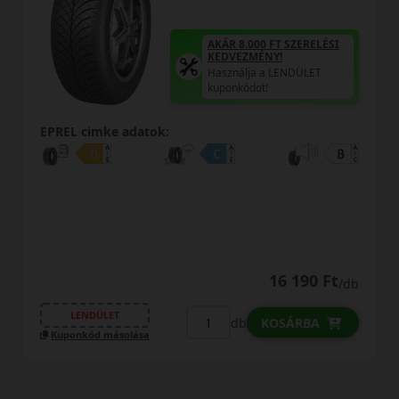
T SZERELÉSI
AKÁR 8.000 FT S
!
KEDVEZMÉNY!
LENDÜLET
Használja a LEN
kuponkódot!
EPREL cimke adatok:
16
16 190 Ft
16 
/db
LENDÜLET
db
OSÁRBA
KOSÁ
Kuponkód másolása