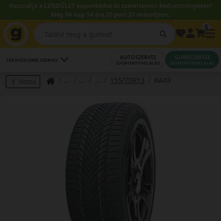
Használja a LENDÜLET kuponkódot és szereltessen kedvezményesen!
Még 54 nap 14 óra 20 perc 21 másodperc.
0
AUTÓSZERVIZ
GUMISZERVIZ
LEGKÖZELEBBI SZERVIZ
IDŐPONTFOGLALÁS
IDŐPONTFOGLALÁS
155/70R13
RA03
Vissza