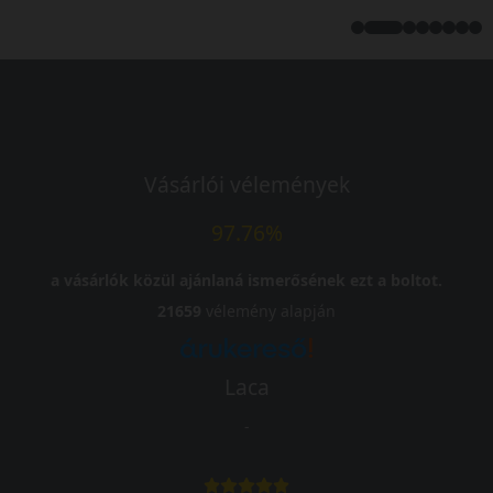
Vásárlói vélemények
97.76%
a vásárlók közül ajánlaná ismerősének ezt a boltot.
21659
vélemény alapján
Laca
-