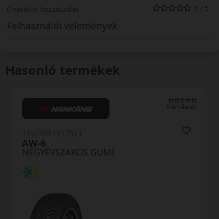
0 / 5
0 vásárlói hozzászólás
Felhasználói vélemények
Hasonló termékek
0 értékelés
(4.
155/70R13 (75) T
HA32
NÉGYÉVSZAKOS GUMI