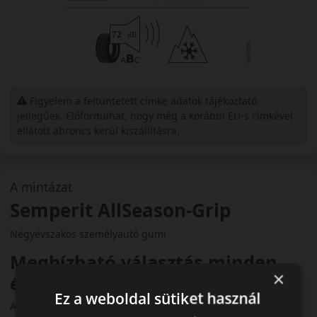
Figyelem a feltüntetett címke adatok tájékoztató
jellegűek. Előfordulhat, hogy még a korábbi EU-s címkével
ellátott abroncs kerül kiszállításra.
A mintázat
Semperit AllSeason-Grip
Négyévszakos személyautó gumi
Megbízható választás minden
×
évszakban
Ez a weboldal sütiket használ
A Semperit Allseason-Grip egy prémium minőségű