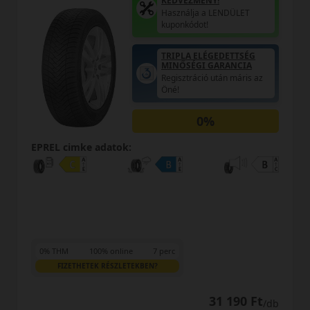
AKÁR 5.000 FT SZERELÉSI
KEDVEZMÉNY!
Használja a LENDÜLET
kuponkódot!
EPREL cimke adatok:
37 790 Ft
/db
LENDÜLET
db
KOSÁRBA
Kuponkód másolása