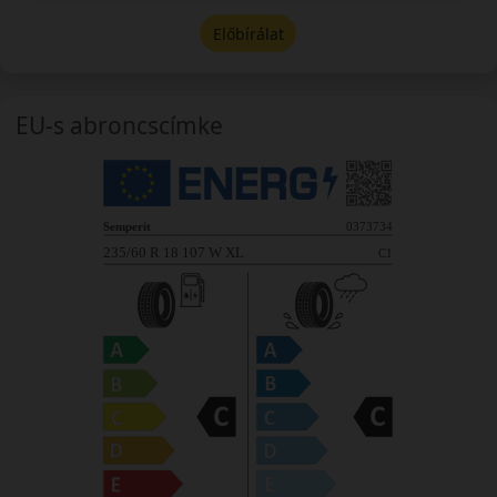
Előbírálat
EU-s abroncscímke