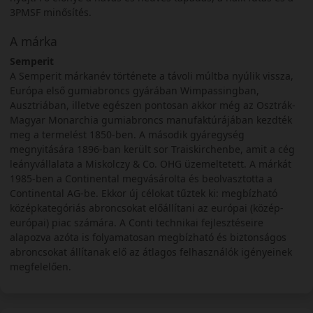
3PMSF minősítés.
A márka
Semperit
A Semperit márkanév története a távoli múltba nyúlik vissza,
Európa első gumiabroncs gyárában Wimpassingban,
Ausztriában, illetve egészen pontosan akkor még az Osztrák-
Magyar Monarchia gumiabroncs manufaktúrájában kezdték
meg a termelést 1850-ben. A második gyáregység
megnyitására 1896-ban került sor Traiskirchenbe, amit a cég
leányvállalata a Miskolczy & Co. OHG üzemeltetett. A márkát
1985-ben a Continental megvásárolta és beolvasztotta a
Continental AG-be. Ekkor új célokat tűztek ki: megbízható
középkategóriás abroncsokat előállítani az európai (közép-
európai) piac számára. A Conti technikai fejlesztéseire
alapozva azóta is folyamatosan megbízható és biztonságos
abroncsokat állítanak elő az átlagos felhasználók igényeinek
megfelelően.