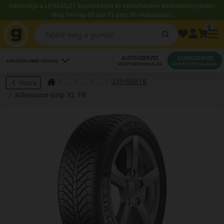
Használja a LENDÜLET kuponkódot és szereltessen kedvezményesen!
Még 54 nap 05 óra 12 perc 59 másodperc.
0
AUTÓSZERVIZ
GUMISZERVIZ
LEGKÖZELEBBI SZERVIZ
IDŐPONTFOGLALÁS
IDŐPONTFOGLALÁS
235/60R18
Vissza
Allseason-Grip XL FR