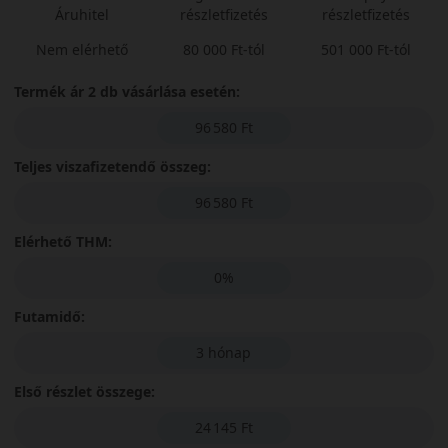
Áruhitel
részletfizetés
részletfizetés
Nem elérhető
80 000 Ft-tól
501 000 Ft-tól
Termék ár 2 db vásárlása esetén:
96 580 Ft
Teljes viszafizetendő összeg:
96 580 Ft
Elérhető THM:
0%
Futamidő:
3 hónap
Első részlet összege:
24 145 Ft