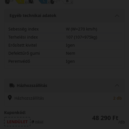
Egyéb technikai adatok
Sebesség index
W (W=270 km/h)
Terhelési index
107 (107=975kg)
Erősített kivitel
Igen
Defekttűrő gumi
Nem
Peremvédő
Igen
23560R18WASGX
Házhozszállítás
Házhozszállítás
2 db
Kuponkód:
48 290 Ft
LENDÜLET
/db
másol