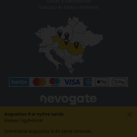
Elállás a szerződéstől
Szállítási és fizetési feltételek
Augusztus 8-ai nyitva tartás
Kedves Ügyfeleink!
Szervizeink augusztus 8-án zárva tartanak.