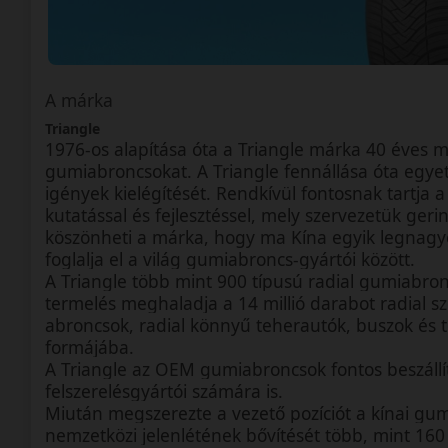
A márka
Triangle
1976-os alapítása óta a Triangle márka 40 éves mú
gumiabroncsokat. A Triangle fennállása óta egyetl
igények kielégítését. Rendkívül fontosnak tartja a
kutatással és fejlesztéssel, mely szervezetük ger
köszönheti a márka, hogy ma Kína egyik legnagyo
foglalja el a világ gumiabroncs-gyártói között.
A Triangle több mint 900 típusú radial gumiabro
termelés meghaladja a 14 millió darabot radial 
abroncsok, radial könnyű teherautók, buszok és
formájába.
A Triangle az OEM gumiabroncsok fontos beszállít
felszerelésgyártói számára is.
Miután megszerezte a vezető pozíciót a kínai gum
nemzetközi jelenlétének bővítését több, mint 160