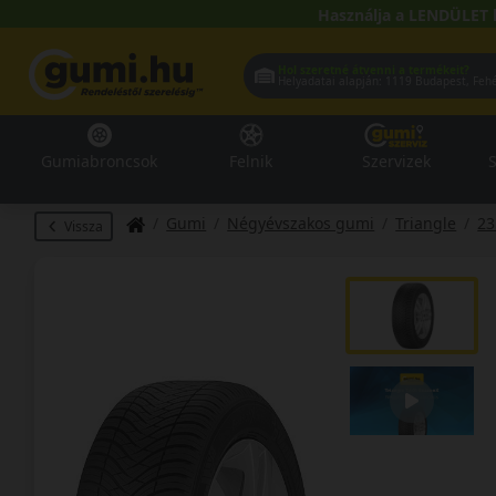
Használja a LENDÜLET 
Hol szeretné átvenni a termékeit?
Helyadatai alapján:
1119 Buda
Gumiabroncsok
Felnik
Szervizek
S
Gumi
Négyévszakos gumi
Triangle
23
Vissza