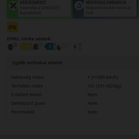
KEDVEZMÉNY!
MINŐSÉGI GARANCIA
Használja a LENDÜLET
Regisztráció után máris az
kuponkódot!
Öné!
0%
EPREL cimke adatok:
Egyéb technikai adatok
Sebesség index
Y (Y=300 km/h)
Terhelési index
101 (101=825kg)
Erősített kivitel
Nem
Defekttűrő gumi
Nem
Peremvédő
Nem
23550R18YTA01