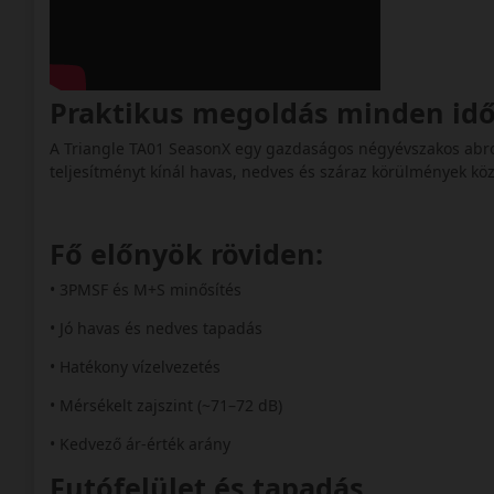
Praktikus megoldás minden idő
A Triangle TA01 SeasonX egy gazdaságos négyévszakos abro
teljesítményt kínál havas, nedves és száraz körülmények köz
Fő előnyök röviden:
• 3PMSF és M+S minősítés
• Jó havas és nedves tapadás
• Hatékony vízelvezetés
• Mérsékelt zajszint (~71–72 dB)
• Kedvező ár‑érték arány
Futófelület és tapadás