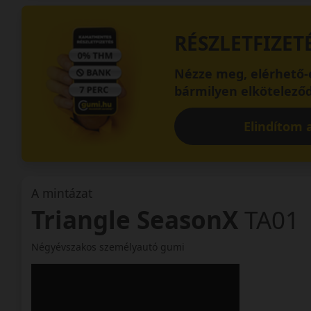
RÉSZLETFIZET
Nézze meg, elérhető-e
bármilyen elköteleződ
Elindítom a
A mintázat
Triangle SeasonX
TA01
Négyévszakos személyautó gumi