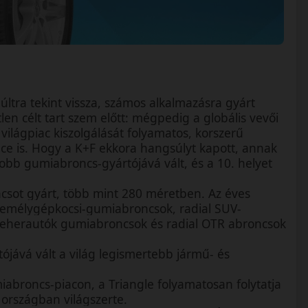
ltra tekint vissza, számos alkalmazásra gyárt
en célt tart szem előtt: mégpedig a globális vevői
 világpiac kiszolgálását folyamatos, korszerű
ince is. Hogy a K+F ekkora hangsúlyt kapott, annak
bb gumiabroncs-gyártójává vált, és a 10. helyet
ncsot gyárt, több mint 280 méretben. Az éves
személygépkocsi-gumiabroncsok, radial SUV-
 teherautók gumiabroncsok és radial OTR abroncsok
ójává vált a világ legismertebb jármű- és
iabroncs-piacon, a Triangle folyamatosan folytatja
 országban világszerte.