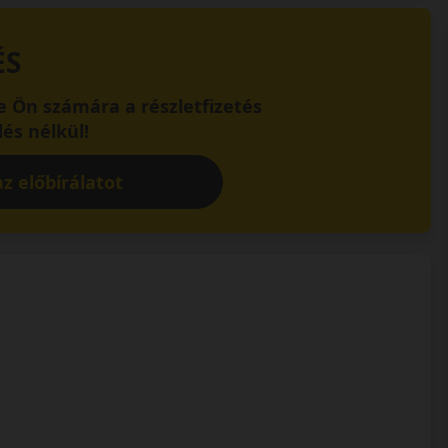
ÉS
 Ön számára a részletfizetés
és nélkül!
z előbírálatot