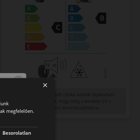
×
Figyelem a feltüntetett címke adatok tájékoztató
jellegűek. Előfordulhat, hogy még a korábbi EU-s
lunk
címkével ellátott abroncs kerül kiszállításra.
nak megfelelően.
Besorolatlan