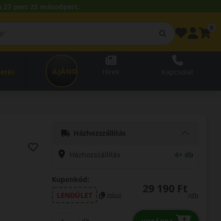
 27 perc 24 másodperc.
0
AJÁNDÉKUTALVÁNY
zetés
Hírek
Kapcsolat
Házhozszállítás
Házhozszállítás
4+ db
Kuponkód:
29 190 Ft
LENDÜLET
/db
másol