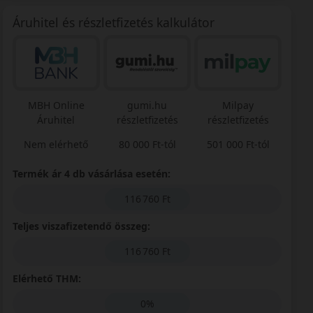
Áruhitel és részletfizetés kalkulátor
MBH Online
gumi.hu
Milpay
Áruhitel
részletfizetés
részletfizetés
Nem elérhető
80 000 Ft-tól
501 000 Ft-tól
Termék ár 4 db vásárlása esetén:
116 760 Ft
Teljes viszafizetendő összeg:
116 760 Ft
Elérhető THM:
0%