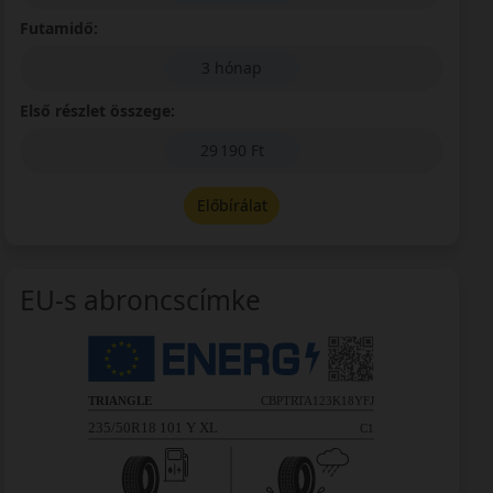
Futamidő:
3 hónap
Első részlet összege:
29 190 Ft
Előbírálat
EU-s abroncscímke