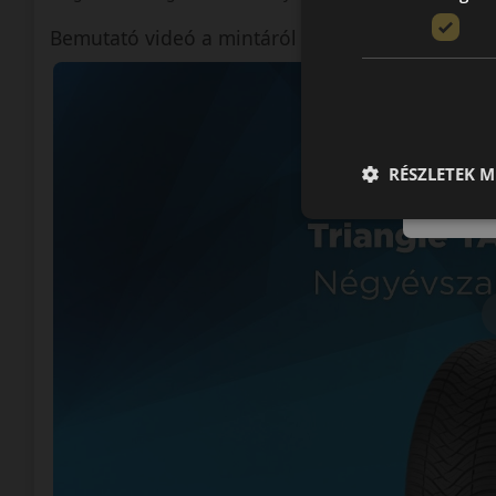
Bemutató videó a mintáról
RÉSZLETEK M