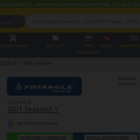
kuponkódot és szereltessen kedvezményesen! Még 55 nap 00 óra
pest, Fehérvári út
zolgáltatások
Márkáink
MBH
Akciók
Részletfi
tájékoztató
5/50R18
TA01 SeasonX
0 értékelés
235/50R18
TA01 SeasonX Y
NÉGYÉVSZAKOS GUMI
AKÁR 5.000 FT SZERELÉSI
TRIPLA ELÉGEDETTSÉG