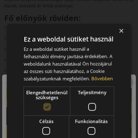
között, kedvező ár‑érték aránnyal.
Fő előnyök röviden:
• Megbízható teljesítmény minden évszakban
×
Ez a weboldal sütiket használ
• 3PMSF és M+S minősítés
Ez a weboldal sütiket használ a
• Jó havas és nedves tapadás
felhasználói élmény javítása érdekében. A
• Mérsékelt zajszint (~71–72 dB)
weboldalunk használatával Ön hozzájárul
az összes süti használatához, a Cookie
• Kedvező ár‑érték arány
szabályzatunknak megfelelően.
Bővebben
Futófelület és tapadás
Elengedhetetlenül
Teljesítmény
Az irányított V-alakú futófelület javítja a vízelvezetést és
szükséges
csökkenti az aquaplaning kockázatát. A lamellák jobb havas
tapadást biztosítanak, míg a gumikeverék stabil teljesítményt
kínál szélsőséges hőmérsékletek között is.
Célzás
Funkcionalitás
Biztonsági jellemzők
Az abroncs 3PMSF és M+S minősítéssel rendelkezik. Az EU