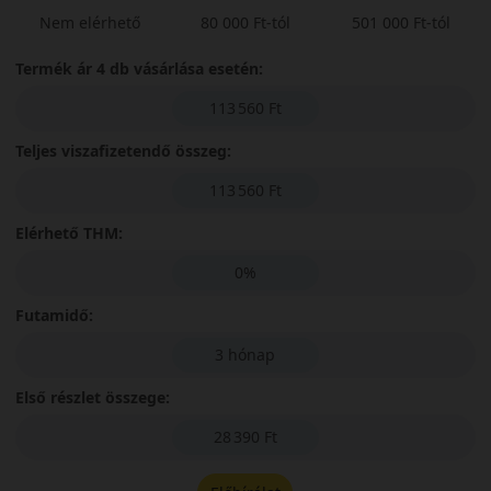
Nem elérhető
80 000 Ft-tól
501 000 Ft-tól
Termék ár 4 db vásárlása esetén:
113 560 Ft
Teljes viszafizetendő összeg:
113 560 Ft
Elérhető THM:
0%
Futamidő:
3 hónap
Első részlet összege:
28 390 Ft