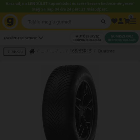
Használja a LENDÜLET kuponkódot és szereltessen kedvezményesen!
Még 54 nap 04 óra 24 perc 20 másodperc.
0
AUTÓSZERVIZ
GUMISZERVIZ
LEGKÖZELEBBI SZERVIZ
IDŐPONTFOGLALÁS
IDŐPONTFOGLALÁS
165/65R15
Quatrac
Vissza