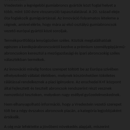
Vredestein a legrégebbi gumiabroncs gyártók közt foglal helyet a
több, mint 100 évre visszanyúló tapasztalatával. A 20. század eleje
óta foglakozik gumigyártással. Az innováció folyamatos lételeme a
cégnek, amivel elérte, hogy mára az első osztályú gumiabroncsok
vezető európai gyártói közé soroljak.
Termékportfóliója lenyűgözően széles. Köztük megtalálhatóak
egészen a kerékpárabroncsoktól kezdve a prémium személygépjármű-
abroncsokon keresztül a mezőgazdasági és ipari abroncsokig széles
választékban termékek.
Az innováció mindig fontos szerepet töltött be az Európa szívében
elhelyezkedő vállalat életében, melynek köszönhetően tökéletes
rálátással rendelkeznek a piaci igényekre. Az enschedei K+F központ
által fejlesztett és tesztelt abroncsok rendszerint részt vesznek
nemzetközi teszteken, melyeken nagy eséllyel győzedelmeskednek.
Nem elhanyagolható információ, hogy a Vredestein vezető szerepet
tölt be a négy évszakos abroncsok piacán, a kategória legjobbjaként
értékelik.
A cég már lefektette a jövőbeni növekedés alapjait, miszerint