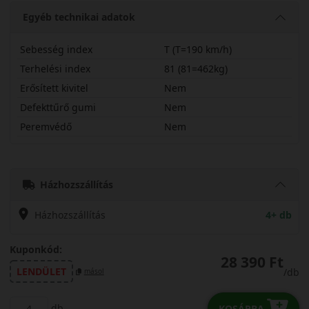
Egyéb technikai adatok
Sebesség index
T (T=190 km/h)
Terhelési index
81 (81=462kg)
Erősített kivitel
Nem
Defekttűrő gumi
Nem
Peremvédő
Nem
16565R15TQTR
Házhozszállítás
Házhozszállítás
4+ db
Kuponkód:
28 390 Ft
LENDÜLET
/db
másol
db
KOSÁRBA