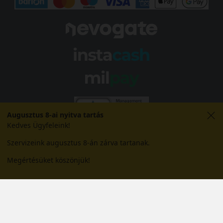
Augusztus 8-ai nyitva tartás
Kedves Ügyfeleink!
Szervizeink augusztus 8-án zárva tartanak.
Megértésüket köszönjük!