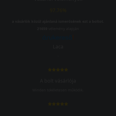
97.76%
a vásárlók közül ajánlaná ismerősének ezt a boltot.
21659
vélemény alapján
Laca
-
A bolt vásárlója
Minden tökéletesen működik.