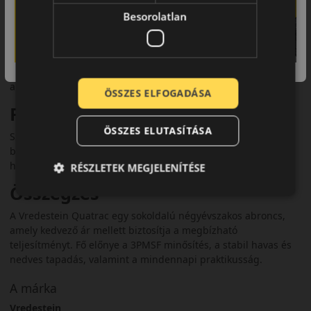
címkéken legtöbb méretben B–C osztályú nedves tapadást ért
Besorolatlan
el, zajszintje kb. 71–72 dB.
Komfort és zajszint
A Quatrac kényelmes futást és mérsékelt zajszintet kínál,
amely ideális a mindennapi használatra.
ÖSSZES ELFOGADÁSA
Felhasználási ajánlás
ÖSSZES ELUTASÍTÁSA
Személyautókhoz ajánlott, ahol fontos a mindennapi
biztonság, a gazdaságosság és az egész éves
használhatóság.
RÉSZLETEK MEGJELENÍTÉSE
Összegzés
A Vredestein Quatrac egy sokoldalú négyévszakos abroncs,
amely kedvező ár mellett biztosítja a megbízható
teljesítményt. Fő előnye a 3PMSF minősítés, a stabil havas és
nedves tapadás, valamint a mindennapi praktikusság.
A márka
Vredestein