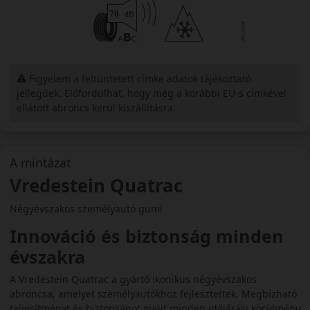
Figyelem a feltüntetett címke adatok tájékoztató
jellegűek. Előfordulhat, hogy még a korábbi EU-s címkével
ellátott abroncs kerül kiszállításra.
A mintázat
Vredestein Quatrac
Négyévszakos személyautó gumi
Innováció és biztonság minden
évszakra
A Vredestein Quatrac a gyártó ikonikus négyévszakos
abroncsa, amelyet személyautókhoz fejlesztettek. Megbízható
teljesítményt és biztonságot nyújt minden időjárási körülmény