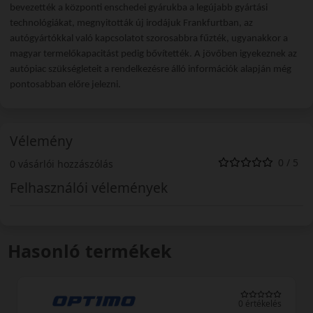
bevezették a központi enschedei gyárukba a legújabb gyártási
technológiákat, megnyitották új irodájuk Frankfurtban, az
autógyártókkal való kapcsolatot szorosabbra fűzték, ugyanakkor a
magyar termelőkapacitást pedig bővítették. A jövőben igyekeznek az
autópiac szükségleteit a rendelkezésre álló információk alapján még
pontosabban előre jelezni.
Vélemény
0 / 5
0 vásárlói hozzászólás
Felhasználói vélemények
Hasonló termékek
0 értékelés