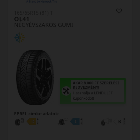
165/65R15 (81) T
N-607+
NÉGYÉVSZAKOS GUMI
AKÁR 8.00
KEDVEZM
Használja
8.000 FT SZERELÉSI
EZMÉNY!
kuponkódo
álja a LENDÜLET
kódot!
EPREL cimke adatok: