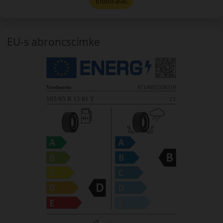
Előbírálat
EU-s abroncscímke