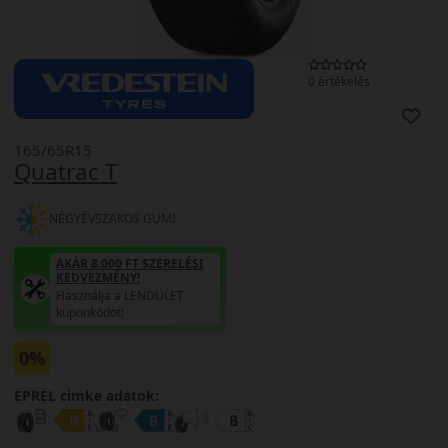
0 értékelés
165/65R15
Quatrac T
NÉGYÉVSZAKOS GUMI
AKÁR 8.000 FT SZERELÉSI
KEDVEZMÉNY!
Használja a LENDÜLET
kuponkódot!
0%
EPREL cimke adatok: